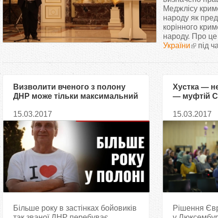
т
Меджлісу крим
народу як пред
корінного крим
у
народу. Про ц
України
під ча
т
Визволити вченого з полону
Хустка — н
ДНР може тільки максимальний
— муфтій Са
розголос
15.03.2017
15.03.2017
Більше року в застінках бойовиків
Рішення Євр
так званої ДНР перебуває
у Люксембур