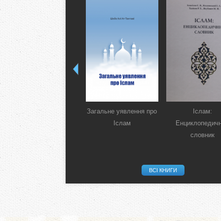
Загальне уявлення про
Іслам:
Іслам
Енциклопедич
словник
ВСІ КНИГИ