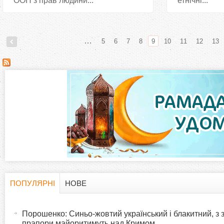
ООН з прав людини...
етнічні...
…
5
6
7
8
9
10
11
12
13
С
т
о
р
і
н
ПОПУЛЯРНІ
НОВЕ
H
(
к
а
Порошенко: Синьо-жовтий український і блакитний, з
o
к
прапори майоритимуть над Кримом