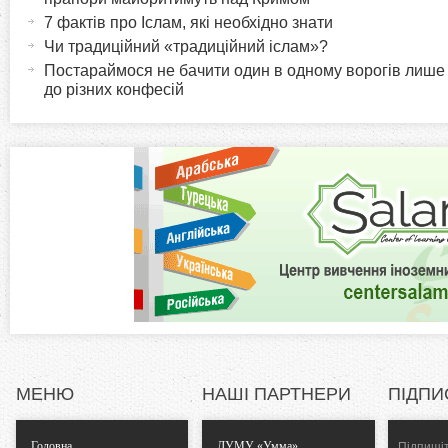
и
т
7 фактів про Іслам, які необхідно знати
r
и
Чи традиційний «традиційний іслам»?
в
Постараймося не бачити один в одному ворогів лише
i
до різних конфесій
н
а
z
в
к
o
л
а
n
д
к
t
а
)
a
l
МЕНЮ
НАШІ ПАРТНЕРИ
ПІДПИ
T
Головна
ДУМУ «Умма»
Підпишіт