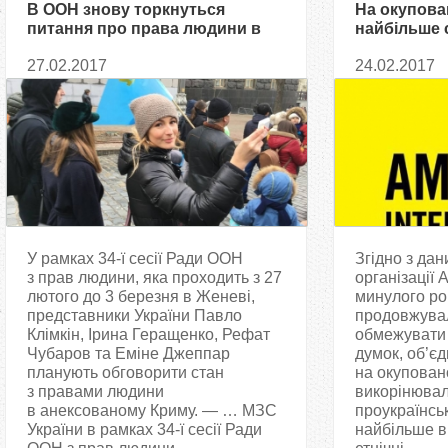
В ООН знову торкнуться
На окупова
питання про права людини в
найбільше
Криму
кримські т
27.02.2017
24.02.2017
Internationa
У рамках 34-ї сесії Ради ООН
Згідно з да
з прав людини, яка проходить з 27
організації A
лютого до 3 березня в Женеві,
минулого ро
представники України Павло
продовжува
Клімкін, Ірина Геращенко, Рефат
обмежувати
Чубаров та Еміне Джеппар
думок, об’єд
планують обговорити стан
на окупован
з правами людини
викорінювал
в анексованому Криму. — … МЗС
проукраїнськ
України в рамках 34-ї сесії Ради
найбільше в