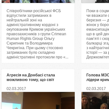
Співробітники російської ФСБ
Поки в соцм
відпустили затриманих в
чи вважати 
нейтральній зоні на
березня — д
адміністративному кордоні з
жінок у борот
окупованим Кримом українських
емансипацію
правозахисників з групи Crimean
що в цей де
Human Rights Group Ольгу
пам’яті і ск
Скрипник та Володимира
балкарці зг
Чекригіна. При цьому стосовно
з найтрагічн
затриманих було складено
історії — за
адміністративні протоколи про «...
Держкомітет
Агресія на Донбасі стала
Голова МЗС 
можливою тому, що світ
лідери кри
дозволив Росії вкрасти Крим,
обговорил
02.03.2017
02.03.2017
— Ірина Геращенко
окупованог