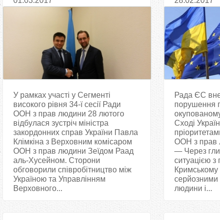
01.03.2017
28.02.2017
Хусейном
У рамках участі у Сегменті
Рада ЄС вн
високого рівня 34-ї сесії Ради
порушення 
ООН з прав людини 28 лютого
окупованому
відбулася зустріч міністра
Сході Україн
закордонних справ України Павла
пріоритетам
Клімкіна з Верховним комісаром
ООН з прав 
ООН з прав людини Зеїдом Раад
— Через гли
аль-Хусейном. Сторони
ситуацією з
обговорили співробітництво між
Кримському п
Україною та Управлінням
серйозними
Верховного...
людини і...