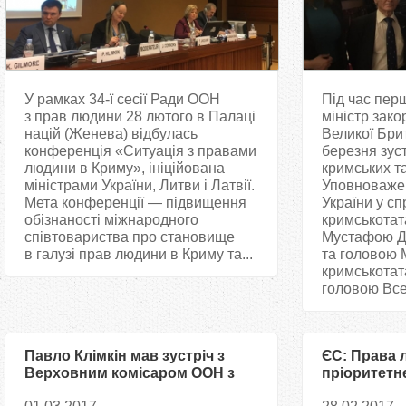
У рамках 34-ї сесії Ради ООН
Під час перш
з прав людини 28 лютого в Палаці
міністр зак
націй (Женева) відбулась
Великої Бри
конференція «Ситуація з правами
березня зус
людини в Криму», ініційована
кримських т
міністрами України, Литви і Латвії.
Уповноваже
Мета конференції — підвищення
України у с
обізнаності міжнародного
кримськотат
співтовариства про становище
Мустафою Д
в галузі прав людини в Криму та...
та головою 
кримськотат
головою Всес
Павло Клімкін мав зустріч з
ЄС: Права
Верховним комісаром ООН з
пріоритетн
прав людини Зеїдом Раад аль-
форумах ОО