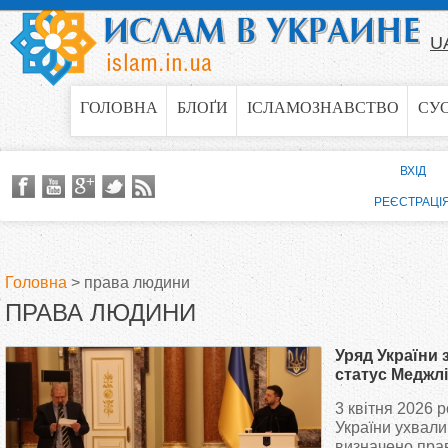
Jump to navigation
U
ГОЛОВНА
БЛОҐИ
ІСЛАМОЗНАВСТВО
СУ
ВХІД
РЕЄСТРАЦІ
Головна
>
права людини
ПРАВА ЛЮДИНИ
В
Уряд України 
и
статус Меджл
кримськотата
3 квітня 2026 р
є
України ухвали
визначено пра