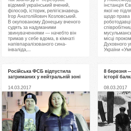
відомий український вчений,
інстанція Є
філософ, історик, релігієзнавець
якої не під
Ігор Анатолійович Козловський.
щодо права 
В окупованому Донецьку вченого
роботодавці
судять за надуманими
співробітни
звинуваченнями — начебто він
мусульмансь
тримав у себе вдома, в кімнаті
місці проко
напівпаралізованого сина-
Духовного у
інваліда,...
України «Ум
Російська ФСБ відпустила
8 березня —
затриманих у нейтральній зоні
історії бал
Скрипник і Чекригіна
14.03.2017
08.03.2017