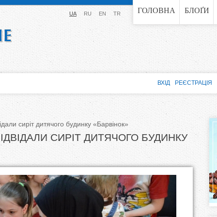
Jump to navigation
ГОЛОВНА
БЛОҐИ
UA
RU
EN
TR
ВХІД
РЕЄСТРАЦІЯ
ідали сиріт дитячого будинку «Барвінок»
ІДВІДАЛИ СИРІТ ДИТЯЧОГО БУДИНКУ