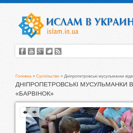
Головна
>
Суспільство
>
Дніпропетровські мусульманки відв
ДНІПРОПЕТРОВСЬКІ МУСУЛЬМАНКИ В
В
«БАРВІНОК»
и
є
т