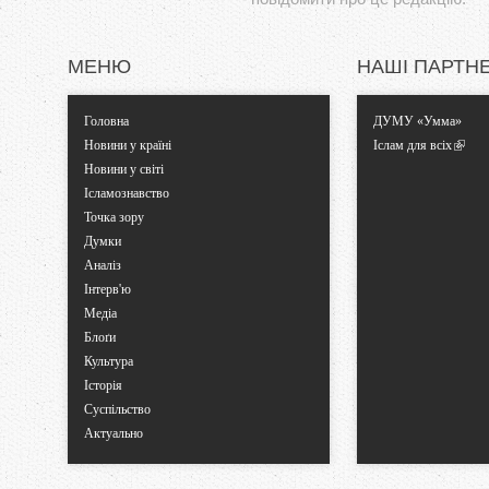
МЕНЮ
НАШІ ПАРТН
Головна
ДУМУ «Умма»
Новини у країні
Іслам для всіх
Новини у світі
Ісламознавство
Точка зору
Думки
Аналіз
Інтерв'ю
Медіа
Блоґи
Культура
Історія
Суспільство
Актуально