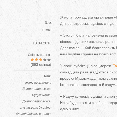
Жіноча громадська організація «
Друк
Дніпропетровськ, відвідала підоп
E-mail
− Зустріч була наповнена взаємн
цінності, до яких закликає реліг
13.04.2016
Девлікамов. − Хай благословить Вс
нам подібні справи на благо всіх
Оцініть статтю:
(
693
оцінки)
У своїй публікації в соцмережі
Fa
сімнадцять разів згадуються сир
Теги:
пророка Мухаммада, імам заклика
імам
мусульмани
інтернатних закладах, а й задум
Дніпропетровська
мусульманки
− Раджу кожному відвідати сиріт 
Дніпропетровська
Не забудьте взяти з собою пода
мусульмани України
одну з них!
благодійність
сироти