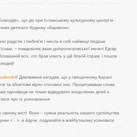
T
a
Благодія», що діє при Ісламському культурному центрі м.
ічних дитячого будинку «Барвінок».
b
ою радістю і любов’ю і несла в собі найвищі людські
s
ія Іслам, − повідомляє імам дніпропетровської мечеті Едгар
евишній всіх, хто брав участь у цій благій справі, і пошле
 людей!
cebook
Девлікамов нагадав, що у священному Корані
оти та обов’язки вірян стосовно них. Процитувавши слова
в одновірців не тільки відвідувати знедолених дітей в
атися про їх усиновлення:
у своєму місті. Вони − сумна реальність нашого суспільства.
рунки <…>, а йдучи, подумайте в майбутньому усиновити