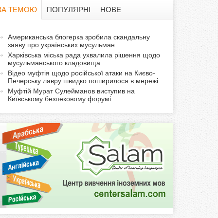
в
ЗА ТЕМОЮ
ПОПУЛЯРНІ
НОВЕ
а
а
Американська блогерка зробила скандальну
ф
заяву про українських мусульман
к
Харківська міська рада ухвалила рішення щодо
т
о
мусульманського кладовища
и
Відео муфтія щодо російської атаки на Києво-
Печерську лавру швидко поширилося в мережі
р
в
Муфтій Мурат Сулейманов виступив на
н
Київському безпековому форумі
м
а
в
а
к
л
а
д
к
а