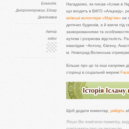
Благодія
Нагадаємо, як писав «Іслам в Ук
Дніпропетровськ
Едгар
що входять в ВАГО «Альраід», ре
Девлікамов
київські волонтери «Мар’ям»
не 
дитячих будинків, а й взяли під 
захворюваннями та особливостям
Автор
аутизм і розумова відсталість. 
editor
інвалідам −Антону, Євгену, Анаст
м. Новоград-Волинська отримуват
Більше про це та інші напрями ді
сторінці в соціальній мережі
Fac
Щоб додати коментар,
увійдіть
а
Якшо Ви помітили помилку, виді
повідомити про це редакцію.