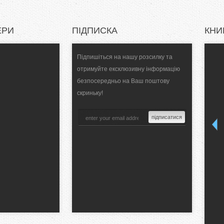
ЕРИ
ПІДПИСКА
КНИ
Підпишіться на нашу розсилку та
отримуйте ексклюзивну інформацію
безпосередньо на Ваш поштову
скриньку!