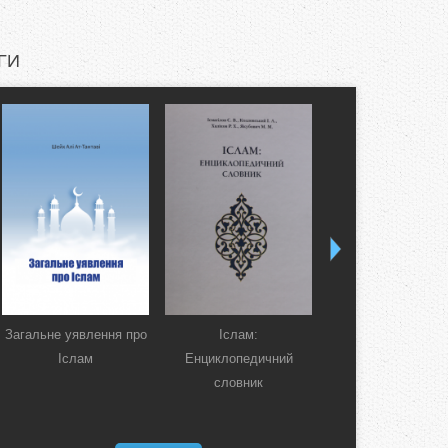
ГИ
Загальне уявлення про
Іслам:
Коран. Перекла
Іслам
Енциклопедичний
смислів українсь
словник
мовою