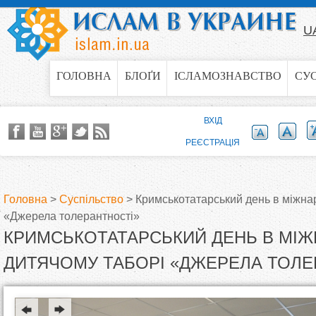
Jump to navigation
U
ГОЛОВНА
БЛОҐИ
ІСЛАМОЗНАВСТВО
СУ
ВХІД
РЕЄСТРАЦІЯ
Головна
>
Суспільство
>
Кримськотатарський день в міжна
«Джерела толерантності»
В
КРИМСЬКОТАТАРСЬКИЙ ДЕНЬ В МІ
и
ДИТЯЧОМУ ТАБОРІ «ДЖЕРЕЛА ТОЛЕ
є