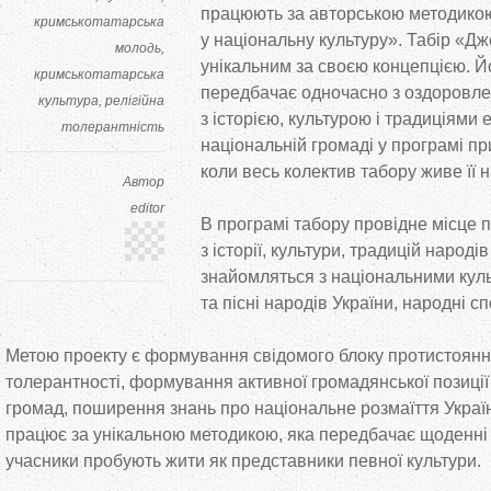
працюють за
авторською методик
кримськотатарська
у
національну культуру
»
. Табір
«
Дж
молодь
унікальним за
своєю концепцією. Й
кримськотатарська
передбачає одночасно з
оздоровле
культура
релігійна
з
історією, культурою і традиціями 
толерантність
національній громаді у
програмі пр
коли весь колектив табору живе її
Автор
editor
В
програмі табору провідне місце 
з
історії, культури, традицій народів
знайомляться з
національними куль
та
пісні народів України, народні сп
Метою проекту є формування свідомого блоку протистоянн
толерантності, формування активної громадянської позиції
громад, поширення знань про національне розмаїття Украї
працює за
унікальною методикою, яка передбачає щоденні з
учасники пробують жити як
представники певної культури.