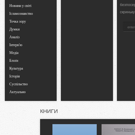
безпосе
b
Новини у світі
скриньку
Ісламознавство
s
Точка зору
Думки
Аналіз
Інтерв'ю
Медіа
Блоґи
Культура
Історія
Суспільство
Актуально
КНИГИ