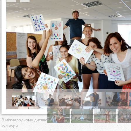
т
у
т
В міжнародному дитячому таборі «Джерела толерантності» відбувс
культури