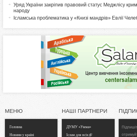
Уряд України закріпив правовий статус Меджлісу кри
в
i
народу
н
Ісламська проблематика у «Книзі мандрів» Евлії Челеб
а
z
в
к
o
л
а
n
д
к
t
а
)
a
l
МЕНЮ
НАШІ ПАРТНЕРИ
ПІДПИ
T
Головна
ДУМУ «Умма»
Підпишіт
a
отримуй
Новини у країні
Іслам для всіх