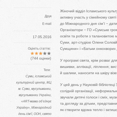
Жіночий відділ Ісламського культ
Друк
активну участь у
сімейному свят
до
Міжнародного дня сім
’
ї
−
дати
E-mail
Організатори
−
ГО
«
Сумське гро
освіти та
роботи з
талановитою
17.05.2016
Суми,
арт-студією
Олени Соловйо
Сумщини
»
і
«
Батьки онкохворих
Оцініть статтю:
(
744
оцінки)
У
програмі свята, крім розваг для
вишивки, аплікації, ліплення; вис
Теги:
й
шалики, наносити на
шкіру віз
Суми
ісламський
культурний центр
ІКЦ
У
цей день у
Науковій бібліотеці
м. Суми
мусульманки
солідній організації, неформаль
мусульманки України
звучали дитячі голоси і сміх, му
«ART-мама об’єднує
та
догляду за
дітьми, представн
Україну»
Міжнародний
як
створити вдома тепло і затишо
день сім’ї
ООН
свято