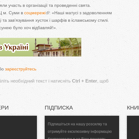
яли участь в
організації та
проведенні свята.
КЦ м. Суми в
соцмережі
:
«
Наші матусі з
задоволенням
і та
зав
’
язування хусток і шарфів в
ісламському стилі.
сунею було хоч відбавляй!
»
.
бо
зареєструйтесь
літь необхідний текст і натисніть
Ctrl + Enter
, щоб
ЕРИ
ПІДПИСКА
КНИ
Підпишіться на нашу розсилку та
отримуйте ексклюзивну інформацію