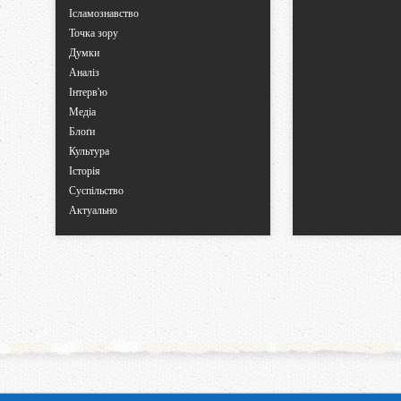
Ісламознавство
Точка зору
Думки
Аналіз
Інтерв'ю
Медіа
Блоґи
Культура
Історія
Суспільство
Актуально