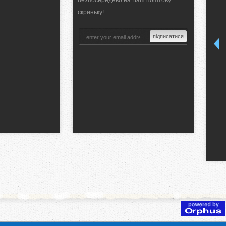
безпосередньо на Ваш поштову
скриньку!