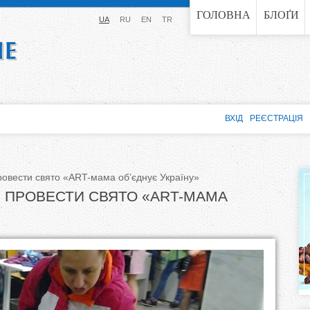
Jump to navigation
ГОЛОВНА
БЛОҐИ
UA
RU
EN
TR
ВХІД
РЕЄСТРАЦІЯ
овести свято «ART-мама об’єднує Україну»
 ПРОВЕСТИ СВЯТО «ART-МАМА