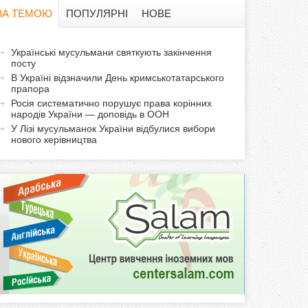
в
ЗА ТЕМОЮ
ПОПУЛЯРНІ
НОВЕ
а
а
Українські мусульмани святкують закінчення
ф
посту
к
В Україні відзначили День кримськотатарського
т
о
прапора
и
Росія систематично порушує права корінних
народів України — доповідь в ООН
р
в
У Лізі мусульманок України відбулися вибори
н
нового керівництва
м
а
в
а
к
л
а
д
к
а