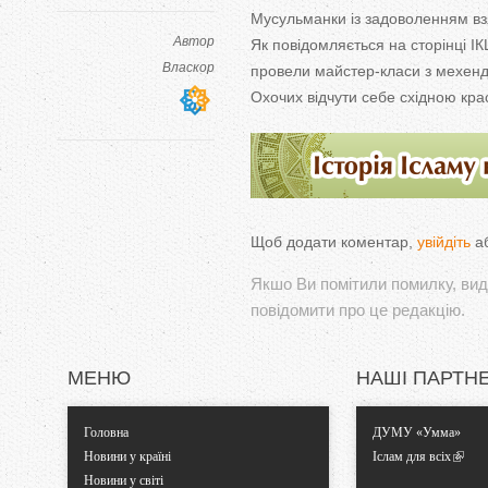
Мусульманки із задоволенням вз
Автор
Як
повідомляється на
сторінці І
Власкор
провели
майстер-класи
з
мехенд
Охочих відчути себе східною кра
Щоб додати коментар,
увійдіть
а
Якшо Ви помітили помилку, виді
повідомити про це редакцію.
МЕНЮ
НАШІ ПАРТН
Головна
ДУМУ «Умма»
Новини у країні
Іслам для всіх
Новини у світі