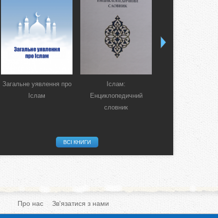
Загальне уявлення про
Іслам:
Коран. Перекла
Іслам
Енциклопедичний
смислів українсь
словник
мовою
ВСІ КНИГИ
Про нас
Зв'язатися з нами