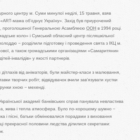
T
урного центру м. Суми минулої неділі, 15 травня, взяв
a
і
«
ART-мама
об
’
єднує Україну
»
. Захід був приурочений
, проголошеної Генеральною Асамблеєю
ООН
в
1994 році.
b
мадське коло
»
і Сумський обласний центр післяшкільної
s
 молоддю
−
розділили підготовку і проведення свята з
ІКЦ м.
вої, а
також громадськими організаціями
«
Самаритянин
дітей-інвалідів
»
у
якості партнерів.
 дітлахів від аніматорів, були
майстер-класи
з
малювання,
тавки творчих робіт; відвідувачок вчили зав
’
язувати хустки
ерунки хною
−
мехенді.
 Української академії банківських справ панувала невластива
на, жива і тепла атмосфера. Було
по-хорошому
шумно
−
зика і пісні, батьки обмінювалися порадами з
виховання
иці прекрасної половини людства ділилися секретами:
к.