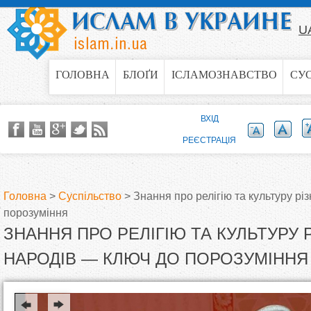
Jump to navigation
U
ГОЛОВНА
БЛОҐИ
ІСЛАМОЗНАВСТВО
СУ
ВХІД
РЕЄСТРАЦІЯ
Головна
>
Суспільство
>
Знання про релігію та культуру рі
порозуміння
В
ЗНАННЯ ПРО РЕЛІГІЮ ТА КУЛЬТУРУ 
и
НАРОДІВ — КЛЮЧ ДО ПОРОЗУМІННЯ
є