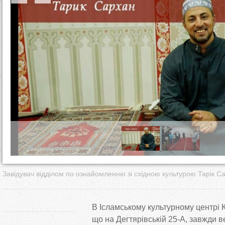
т
у
т
Завідувач відділом по ознайомленню зі східною культурою Тарік С
В
Ісламському культурному центрі 
що
на
Дегтярівській
25-А
, завжди в