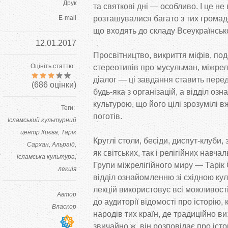
Друк
та
святкові дні
—
особливо. І це
не
E-mail
розташувалися багато з
тих громад
що
входять до
складу Всеукраїнсько
12.01.2017
Просвітництво, викриття міфів, по
Оцініть статтю:
стереотипів про мусульман, міжрел
діалог
—
ці завдання ставить пере
(
686
оцінки)
будь-яка
з
організацій, а
відділ озн
культурою, що
його цілі зрозумілі в
Теги:
поготів.
Ісламський культурний
центр Києва
Тарік
Круглі столи, бесіди,
диспут-клуби
,
Сархан
Альраід
як
світських, так і релігійних навча
ісламська культура
Групи міжрелігійного миру
—
Тарік
лекція
відділ ознайомленню зі східною кул
лекцій використовує всі можливост
Автор
до
аудиторії відомості про історію, 
Власкор
народів тих країн, де
традиційно виз
звичайно
ж, він розповідає про іст