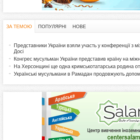
ЗА ТЕМОЮ
ПОПУЛЯРНІ
НОВЕ
H
(
а
Представники України взяли участь у конференції з мі
o
к
Досі
т
Конгрес мусульман України представив країну на мі
r
и
На Херсонщині ще одна кримськотатарська родина о
в
Українські мусульмани в Рамадан продовжують допо
i
н
а
z
в
к
o
л
а
n
д
к
t