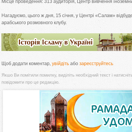
Місце проведення: 313 аудиторія, Центр вивчення інозем
Нагадуємо, цього
ж дня, 15 січня, у
Центрі
«
Салам
»
відбуде
арабського розмовного клубу.
Щоб додати коментар,
увійдіть
або
зареєструйтесь
Якшо Ви помітили помилку, виділіть необхідний текст і натисніт
повідомити про це редакцію.