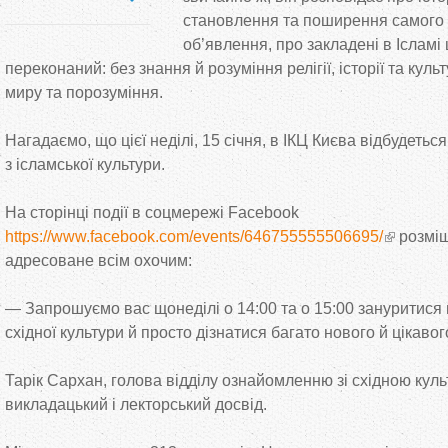
становлення та
поширення самого в
об’явлення, про закладені в
Ісламі 
переконаний: без знання й
розуміння релігії, історії та
куль
миру та
порозуміння.
Нагадаємо, що
цієї неділі, 15 січня, в
ІКЦ Києва відбудетьс
з
ісламської культури.
На
сторінці події в
соцмережі Facebook
https://www.facebook.com/events/646755555506695/
розміщ
адресоване всім охочим:
—
Запрошуємо вас щонеділі о
14:00 та
о
15:00 зануритися 
східної культури й
просто дізнатися багато нового й
цікавог
Тарік Сархан, голова відділу ознайомленню зі східною куль
викладацький і лекторський досвід.