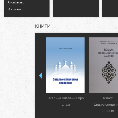
Суспільство
Актуально
КНИГИ
Загальне уявлення про
Іслам:
Іслам
Енциклопедич
словник