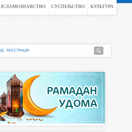
ІСЛАМОЗНАВСТВО
СУСПІЛЬСТВО
КУЛЬТУРА
П
ІД
РЕЄСТРАЦІЯ
о
П
ш
о
у
к
ш
у
к
о