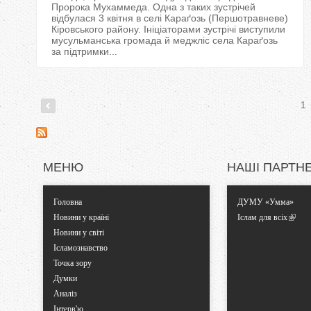
Пророка Мухаммеда. Одна з таких зустрічей
відбулася 3 квітня в селі Караґозь (Першотравневе)
Кіровського району. Ініціаторами зустрічі виступили
мусульманська громада й меджліс села Караґозь
за підтримки...
1
С
т
МЕНЮ
НАШІ ПАРТН
о
Головна
ДУМУ «Умма»
р
Новини у країні
Іслам для всіх
Новини у світі
і
Ісламознавство
Точка зору
н
Думки
Аналіз
к
Інтерв'ю