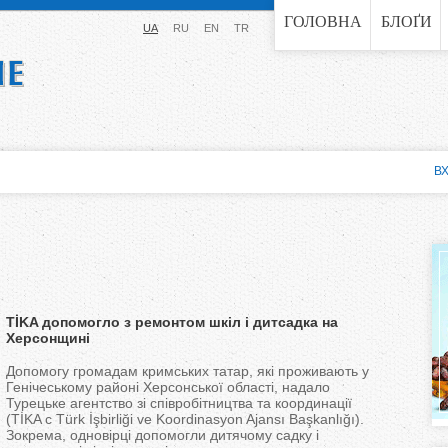
Jump to navigation
ГОЛОВНА
БЛОҐИ
UA
RU
EN
TR
ВХ
TİKA допомогло з ремонтом шкіл і дитсадка на
Херсонщині
Допомогу громадам кримських татар, які проживають у
Генічеському районі Херсонської області, надало
Турецьке агентство зі співробітництва та координації
(TİKA с Türk İşbirliği ve Koordinasyon Ajansı Başkanlığı).
Зокрема, одновірці допомогли дитячому садку і