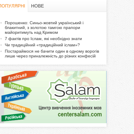
в
ПОПУЛЯРНІ
НОВЕ
а
а
Порошенко: Синьо-жовтий український і
ф
блакитний, з золотою тамгою прапори
к
майоритимуть над Кримом
т
о
7 фактів про Іслам, які необхідно знати
и
Чи традиційний «традиційний іслам»?
р
в
Постараймося не бачити один в одному ворогів
лише через приналежність до різних конфесій
н
м
а
в
а
к
л
а
д
к
а