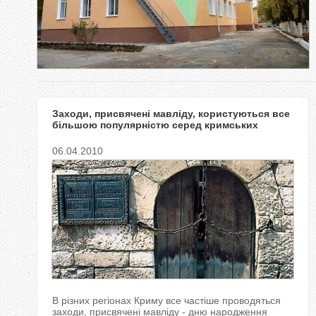
у
т
Заходи, присвячені мавліду, користуються все
більшою популярністю серед кримських
мусульман
06.04.2010
В різних регіонах Криму все частіше проводяться
заходи, присвячені мавліду - дню народження