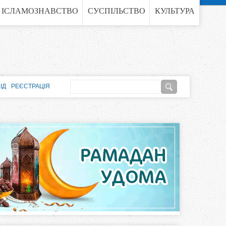
ІСЛАМОЗНАВСТВО
СУСПІЛЬСТВО
КУЛЬТУРА
П
ІД
РЕЄСТРАЦІЯ
о
П
ш
о
у
к
ш
у
к
о