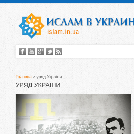
Головна
>
уряд України
УРЯД УКРАЇНИ
В
и
є
т