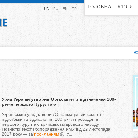
Jump to navigation
ГОЛОВНА
БЛОҐИ
UA
RU
EN
TR
ВХ
Уряд України утворив Оргкомітет з відзначення 100-
річчя першого Курултаю
Український уряд створив Організаційний комітет з
підготовки та відзначення 100-річчя проведення
першого Курултаю кримськотатарського народу.
Повністю текст Розпорядження КМУ від 22 листопада
2017 року — за
посиланням
. У...