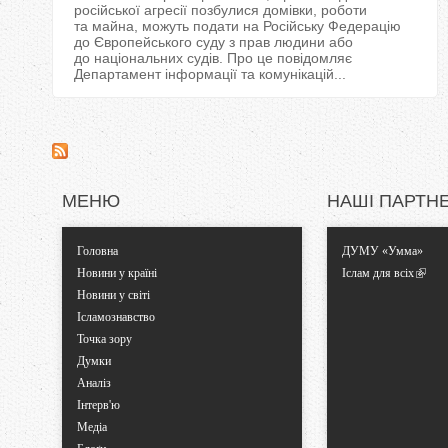
російської агресії позбулися домівки, роботи
та майна, можуть подати на Російську Федерацію
до Європейського суду з прав людини або
до національних судів. Про це повідомляє
Департамент інформації та комунікацій...
МЕНЮ
НАШІ ПАРТН
Головна
ДУМУ «Умма»
Новини у країні
Іслам для всіх
Новини у світі
Ісламознавство
Точка зору
Думки
Аналіз
Інтерв'ю
Медіа