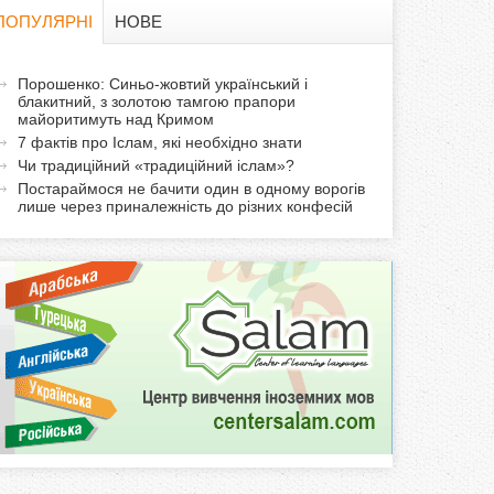
в
ПОПУЛЯРНІ
НОВЕ
а
а
Порошенко: Синьо-жовтий український і
ф
блакитний, з золотою тамгою прапори
к
майоритимуть над Кримом
т
о
7 фактів про Іслам, які необхідно знати
и
Чи традиційний «традиційний іслам»?
р
в
Постараймося не бачити один в одному ворогів
лише через приналежність до різних конфесій
н
м
а
в
а
к
л
а
д
к
а