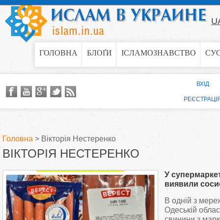
Jump to navigation
U
ГОЛОВНА
БЛОҐИ
ІСЛАМОЗНАВСТВО
СУ
ВХІД
РЕЄСТРАЦІ
Головна
>
Вікторія Нестеренко
ВІКТОРІЯ НЕСТЕРЕНКО
В
У супермарке
и
виявили сосис
маркуванням 
В одній з мере
є
Одеській облас
свинини з мар