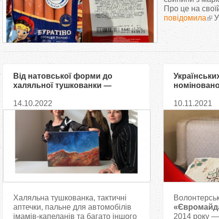
т
Про це на свої
повідомила
У
у
т
Від натовської форми до
Українськи
халяльної тушкованки —
номіновано
«Крила Перемоги»
премію від 
14.10.2022
10.11.2021
допомагають захисникам
«Євромайд
України
Халяльна тушкованка, тактичні
Волонтерськ
аптечки, пальне для автомобілів
«Євромайд
імамів-капеланів та багато іншого
2014 року —