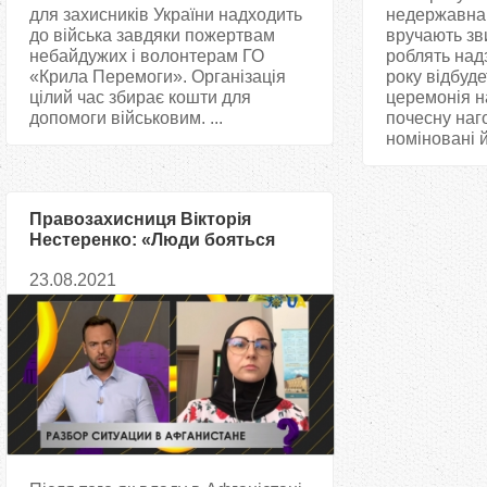
для захисників України надходить
недержавна 
до війська завдяки пожертвам
вручають зв
небайдужих і волонтерам ГО
роблять надз
«Крила Перемоги». Організація
року відбуд
цілий час збирає кошти для
церемонія 
допомоги військовим. ...
почесну наг
номіновані й 
Правозахисниця Вікторія
Нестеренко: «Люди бояться
„Талібан“, тому що не знають
23.08.2021
чого їм чекати»