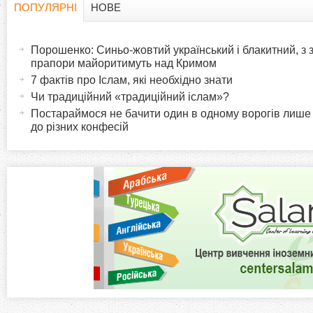
ПОПУЛЯРНІ
НОВЕ
H
(
а
Порошенко: Синьо-жовтий український і блакитний, з
o
к
прапори майоритимуть над Кримом
т
7 фактів про Іслам, які необхідно знати
r
и
Чи традиційний «традиційний іслам»?
в
Постараймося не бачити один в одному ворогів лише
i
до різних конфесій
н
а
z
в
к
o
л
а
n
д
к
t
а
)
a