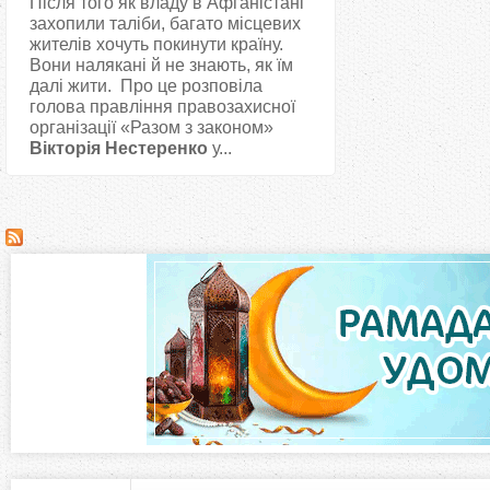
Після того як владу в Афганістані
захопили таліби, багато місцевих
жителів хочуть покинути країну.
Вони налякані й не знають, як їм
далі жити. Про це розповіла
голова правління правозахисної
організації «Разом з законом»
Вікторія Нестеренко
у...