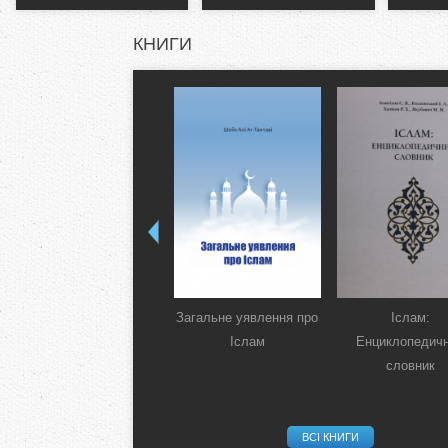
КНИГИ
Загальне уявлення про
Іслам:
Іслам
Енциклопедич
словник
ВСІ КНИГИ