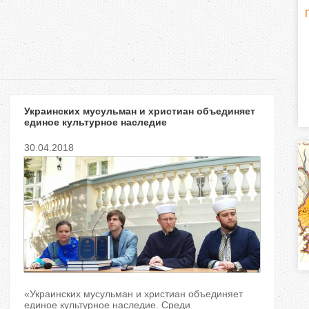
Г
(
о
р
Украинских мусульман и христиан объединяет
и
единое культурное наследие
з
30.04.2018
о
н
т
а
л
«Украинских мусульман и христиан объединяет
единое культурное наследие. Среди
)