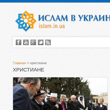
Главная
>
христиане
ХРИСТИАНЕ
В
ы
з
д