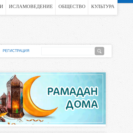
ГИ
ИСЛАМОВЕДЕНИЕ
ОБЩЕСТВО
КУЛЬТУРА
П
РЕГИСТРАЦИЯ
о
Ф
и
о
с
к
р
м
а
п