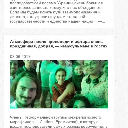
ь
последователей ислама Украины очень большая
заинтересованность к тому, что нас объединяет.
Если мы будем искать пути взаимопонимания и
н
диалога, это укрепит фундамент нашей
государственности и единства нашей нации», —...
е
Атмосфера после проповеди и ифтара очень
праздничная, добрая, — немусульмане в гостях
у мусульман
в
08.06.2017
к
л
а
д
к
Члены Неформальной группы межрелигиозного
мира (лидер — Любовь Еремичева), в которую
и
входят последователи самых разных вероучений, в