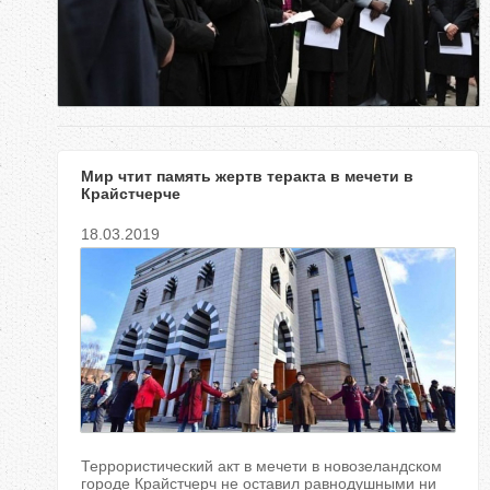
е
с
ь
Мир чтит память жертв теракта в мечети в
Крайстчерче
18.03.2019
Террористический акт в мечети в новозеландском
городе Крайстчерч не оставил равнодушными ни