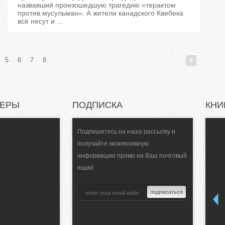
назвавший произошедшую трагедию «терактом
против мусульман». А жители канадского Квебека
всё несут и ...
5
6
7
8
НЕРЫ
ПОДПИСКА
КНИ
Подпишитесь на нашу рассылку и
получайте эксклюзивную
информацию прямо на Ваш почтовый
ящик!