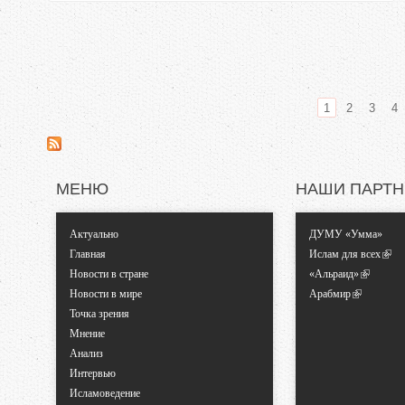
1
2
3
4
С
т
МЕНЮ
НАШИ ПАРТ
р
Актуально
ДУМУ «Умма»
а
Главная
Ислам для всех
Новости в стране
«Альраид»
н
Новости в мире
Арабмир
Точка зрения
и
Мнение
Анализ
ц
Интервью
Исламоведение
ы