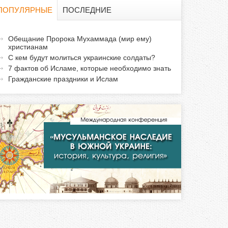
о
ПОПУЛЯРНЫЕ
ПОСЛЕДНИЕ
и
а
Обещание Пророка Мухаммада (мир ему)
с
христианам
к
С кем будут молиться украинские солдаты?
т
к
7 фактов об Исламе, которые необходимо знать
и
Гражданские праздники и Ислам
а
в
н
а
я
в
к
л
а
д
к
а