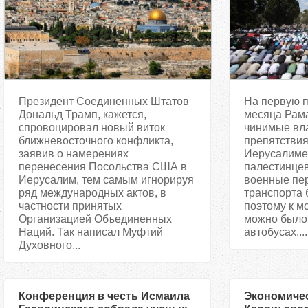
Президент Соединенных Штатов
На первую 
Дональд Трамп, кажется,
месяца Рама
спровоцировал новый виток
чинимые вл
ближневосточного конфликта,
препятствия,
заявив о намерениях
Иерусалиме
перенесения Посольства США в
палестинцев
Иерусалим, тем самым игнорируя
военные пе
ряд международных актов, в
транспорта 
частности принятых
поэтому к м
Организацией Объединенных
можно было 
Наций. Так написал Муфтий
автобусах....
Духовного...
Конференция в честь Исмаила
Экономичес