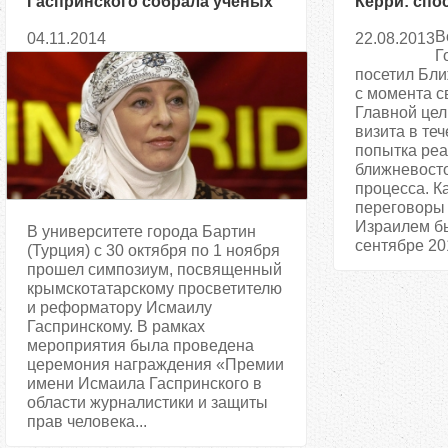
Гаспринского собрала ученых
Керри: спо
и журналистов в Турции
заменить п
В
04.11.2014
22.08.2013
решение па
Г
израильско
посетил Бл
с момента с
Главной цел
визита в те
попытка ре
ближневост
процесса. К
переговоры
Израилем б
В университете города Бартин
сентябре 201
(Турция) с 30 октября по 1 ноября
прошел симпозиум, посвященный
крымскотатарскому просветителю
и реформатору Исмаилу
Гаспринскому. В рамках
мероприятия была проведена
церемония награждения «Премии
имени Исмаила Гаспринского в
области журналистики и защиты
прав человека...