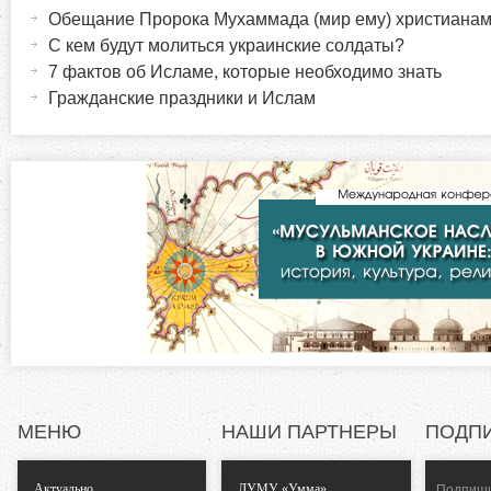
а
Обещание Пророка Мухаммада (мир ему) христиана
о
к
ы
С кем будут молиться украинские солдаты?
т
7 фактов об Исламе, которые необходимо знать
р
и
Гражданские праздники и Ислам
в
и
н
а
з
я
в
о
к
л
н
а
д
т
к
а
а
)
МЕНЮ
НАШИ ПАРТНЕРЫ
ПОДП
л
Актуально
ДУМУ «Умма»
Подпиши