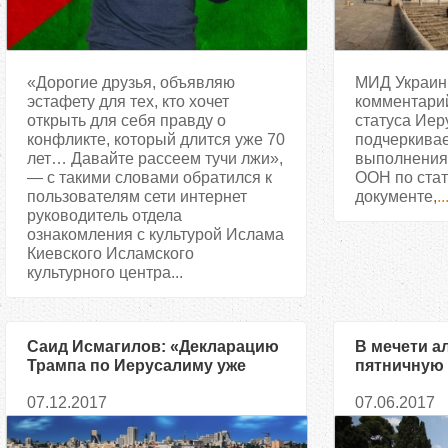
«Дорогие друзья, объявляю
МИД Украин
эстафету для тех, кто хочет
комментари
открыть для себя правду о
статуса Иер
конфликте, который длится уже 70
подчеркивае
лет… Давайте рассеем тучи лжи»,
выполнения
— с такими словами обратился к
ООН по стат
пользователям сети интернет
документе,
..
руководитель отдела
ознакомления с культурой Ислама
Киевского Исламского
культурного центра...
Саид Исмагилов: «Декларацию
В мечети а
Трампа по Иерусалиму уже
пятничную
рассматривают как начало
собралось 
07.12.2017
07.06.2017
очередной „накбы“, которая
палестинц
может породить новую
интифаду»