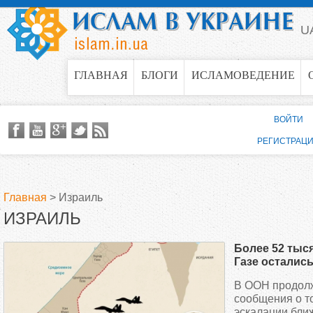
Jump to navigation
U
ГЛАВНАЯ
БЛОГИ
ИСЛАМОВЕДЕНИЕ
ВОЙТИ
РЕГИСТРАЦ
Главная
>
Израиль
ИЗРАИЛЬ
В
Более 52 тыс
ы
Газе осталис
головой
В ООН продолж
з
сообщения о то
эскалации бли