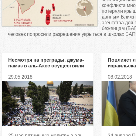
д
конфликта мно
потеряли крыш
данным Ближн
е
агентства для
беженцам (БАП
с
человек попросили разрешения укрыться в школах БАПО
ь
Несмотря на преграды, джума-
Повлияет л
намаз в аль-Аксе осуществили
израильска
200 тысяч мусульман
на позицию
29.05.2018
08.02.2018
палестинск
25 мая пятничную молитву в аль-
24 января П