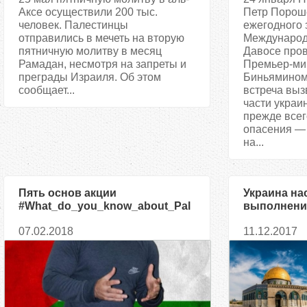
Аксе осуществили 200 тыс.
Петр Пороше
человек. Палестинцы
ежегодного 
отправились в мечеть на вторую
Международ
пятничную молитву в месяц
Давосе пров
Рамадан, несмотря на запреты и
Премьер-ми
преграды Израиля. Об этом
Биньямином 
сообщает...
встреча выз
части украи
прежде всег
опасения — 
на...
Пять основ акции
Украина на
#What_do_you_know_about_Pal
выполнени
estine_Challenge?
ООН по ста
07.02.2018
11.12.2017