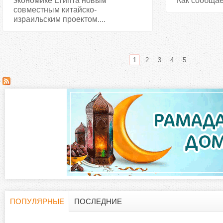
экономике Египта новым
Как сообщает
совместным китайско-
израильским проектом....
1
2
3
4
5
С
т
р
а
н
и
ПОПУЛЯРНЫЕ
ПОСЛЕДНИЕ
Г
(
ц