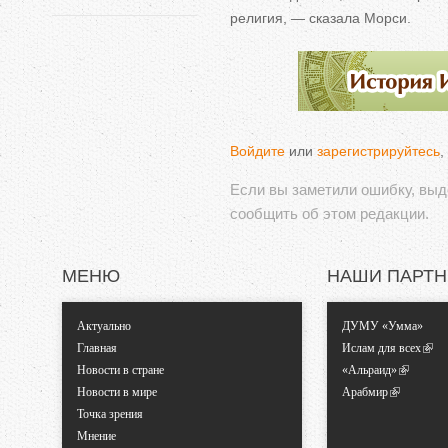
религия,
—
сказала Морси.
Войдите
или
зарегистрируйтесь
,
Если вы заметили ошибку, вы
сообщить об этом редакции.
МЕНЮ
НАШИ ПАРТ
Актуально
ДУМУ «Умма»
Главная
Ислам для всех
Новости в стране
«Альраид»
Новости в мире
Арабмир
Точка зрения
Мнение