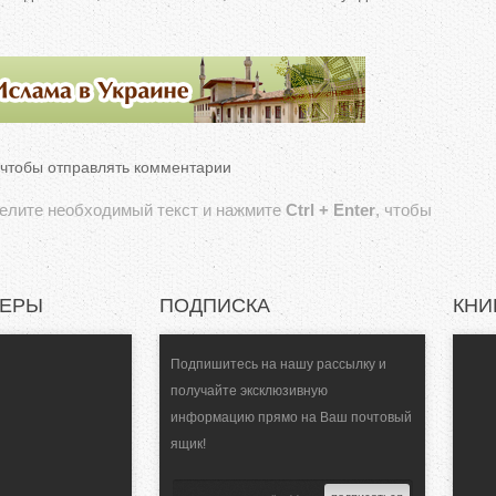
 чтобы отправлять комментарии
делите необходимый текст и нажмите
Ctrl + Enter
, чтобы
НЕРЫ
ПОДПИСКА
КНИ
Подпишитесь на нашу рассылку и
получайте эксклюзивную
информацию прямо на Ваш почтовый
ящик!