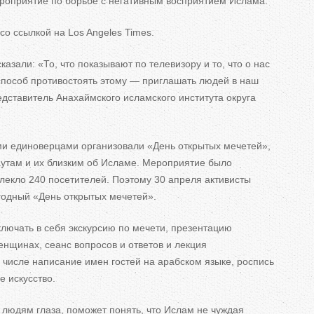
ероприятие по
борьбе с
негативным восприятием Ислама.
ь
со
ссылкой на
Los Angeles Times.
н
сказали:
«
То, что показывают по
телевизору и
то, что о
нас
пособ противостоять этому
—
приглашать людей в
наш
е
дставитель Анахаймского исламского института округа
в
ми единоверцами организовали
«
День открытых мечетей
»
,
к
аутам
и
их
близким об
Исламе. Мероприятие было
лекло 240 посетителей. Поэтому 30 апреля активисты
л
егодный
«
День открытых мечетей
»
.
а
ключать в
себя экскурсию по
мечети, презентацию
д
нщинах, сеанс вопросов и
ответов и
лекция
 числе написание имен гостей на
арабском языке, роспись
к
е искусство.
и
т людям глаза, поможет понять, что Ислам не
чуждая