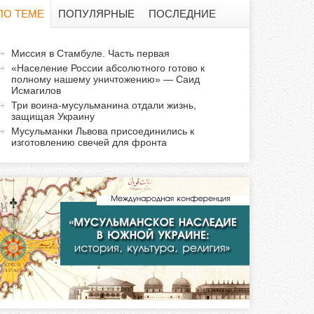
о
ПО ТЕМЕ
ПОПУЛЯРНЫЕ
ПОСЛЕДНИЕ
и
а
Миссия в Стамбуле. Часть первая
с
к
«Население России абсолютного готово к
полному нашему уничтожению» — Саид
т
к
Исмагилов
и
Три воина-мусульманина отдали жизнь,
защищая Украину
а
в
Мусульманки Львова присоединились к
н
изготовлению свечей для фронта
а
я
в
к
л
а
д
к
а