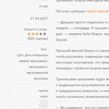
организует второе ежегодное м
E-mail
Об
этом сообщает
About Islam
27.04.2017
—
Девушки просто поднялись и
говорят,
—
неправда. И
лучший с
Оцените статью:
дом,
—
заявила Хеба Морси, пре
(
625
оценки)
Оранж.
Теги:
Прошлой весной Морси со
свои
CША
День открытых
чтобы рассказать
товарищам-ск
дверей
мусульмане
настолько популярным, что прив
мусульманки
планируют провести второй еж
мусульманская
молодежь
Трехчасовая программа будет в
о
выдающихся мусульманских же
о
традиционных ремеслах, в
том
Автор
хной и
исламское геометрическо
editor
—
Мы
надеемся, что это открое