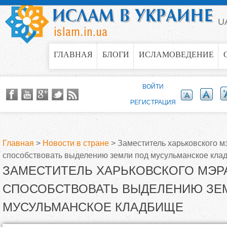
Jump to navigation
U
ГЛАВНАЯ
БЛОГИ
ИСЛАМОВЕДЕНИЕ
ВОЙТИ
РЕГИСТРАЦИЯ
Главная
>
Новости в стране
>
Заместитель харьковского 
способствовать выделению земли под мусульманское кла
В
ЗАМЕСТИТЕЛЬ ХАРЬКОВСКОГО МЭ
ы
СПОСОБСТВОВАТЬ ВЫДЕЛЕНИЮ ЗЕ
МУСУЛЬМАНСКОЕ КЛАДБИЩЕ
з