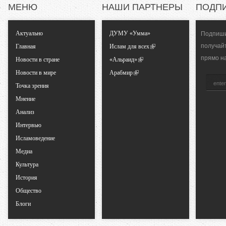
МЕНЮ
НАШИ ПАРТНЕРЫ
ПОДП
ь
Актуально
ДУМУ «Умма»
Подпиши
н
получай
Главная
Ислам для всех
прямо н
ы
Новости в стране
«Альраид»
Новости в мире
Арабмир
е
Точка зрения
Мнение
в
Анализ
Интервью
к
Исламоведение
Медиа
л
Культура
История
а
Общество
д
Блоги