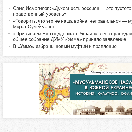
а
Саид Исмагилов: «Духовность россиян — это пустота
о
к
нравственный уровень»
т
«Говорить, что это не наша война, неправильно» —
р
Мурат Сулейманов
и
«Призываем мир поддержать Украину в ее справедл
в
и
общее собрание ДУМУ «Умма» приняло заявление
н
В «Умме» избраны новый муфтий и правление
а
з
я
в
о
к
л
н
а
д
т
к
а
а
)
л