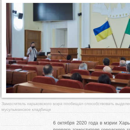
д
е
с
ь
Заместитель харьковского мэра пообещал способствовать выдел
мусульманское кладбище
6 октября 2020 года в мэрии Харь
первого заместителя городского 