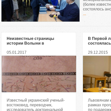
д
(более извест
состоялось ан
...
е
с
ь
Неизвестные страницы
В Первой л
истории Волыни в
состоялась
мусульманских источниках
05.01.2017
29.12.2015
Известный украинский ученый-
Львовянам и
востоковед, переводчик,
рамках про
исследователь доктринальной
по поддержк