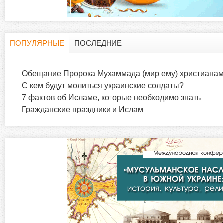
ПОПУЛЯРНЫЕ
ПОСЛЕДНИЕ
Г
(
а
Обещание Пророка Мухаммада (мир ему) христиана
о
к
С кем будут молиться украинские солдаты?
т
7 фактов об Исламе, которые необходимо знать
р
и
Гражданские праздники и Ислам
в
и
н
а
з
я
в
о
к
л
н
а
д