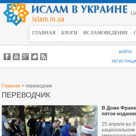
Jump to navigation
U
ГЛАВНАЯ
БЛОГИ
ИСЛАМОВЕДЕНИЕ
ВОЙТИ
РЕГИСТРАЦ
Главная
>
переводчик
ПЕРЕВОДЧИК
В
В Доме Франк
ы
пятое издани
Корана на ук
25 апреля во 
з
национальном 
мемориальном