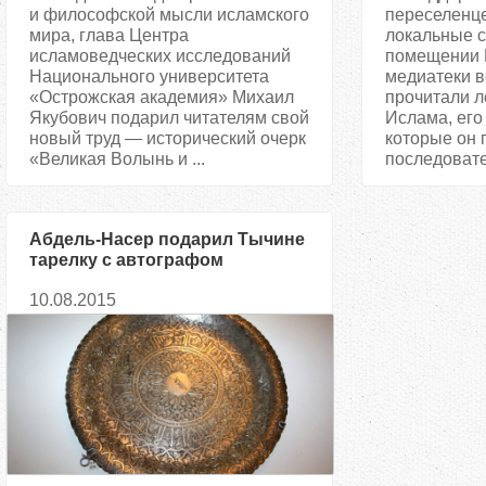
и философской мысли исламского
переселенце
мира, глава Центра
локальные 
исламоведческих исследований
помещении 
Национального университета
медиатеки в
«Острожская академия» Михаил
прочитали л
Якубович подарил читателям свой
Ислама, его 
новый труд — исторический очерк
которые он 
«Великая Волынь и ...
последовател
Абдель-Насер подарил Тычине
тарелку с автографом
10.08.2015