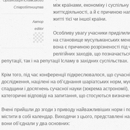
Організація Ісламського
між країнами, економіку і суспільну
Співробітництва
життєдіяльності, а
й
є причиною на
житті тієї чи
іншої країни.
Автор
editor
Особливу увагу учасники приділили
на
становище мусульманських мен
вона є причиною розрізненості під ч
релігійних заходів, що
позначається
репутації, так і на
репутації Ісламу в
західних суспільствах.
Крім того, під час конференції підкреслювалося, що
сучасні
дослідження, націлені на
об
’
єднання шаріатських норм, му
спадщини і досягнень сучасної науки (зокрема астрономії), 
категоричні відповіді на
запитання, що
стосуються визначен
Вчені прийшли до
згоди з
приводу найважливіших норм і п
містити в
собі календар. Виходячи з
цього, представлені на
вони об
’
єднали у
два основних: