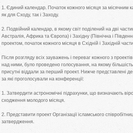
1. Єдиний календар. Початок кожного місяця за
місячним к
як
для Сходу, так і Заходу.
2. Подвійний календар, в
якому світ поділений на
дві части
Австралія, Африка та
Європа) і Західну (Північна і Південн
проектом, початок кожного місяця в
Східній і Західній част
Після розгляду всіх зауважень і переваг кожного з
проектів
над ними, було проведено голосування, на
якому більшіст
присутні віддали за
перший проект. Нижче представлені дея
за
які проголосували на
конференції:
1. Затвердити астрономічні підрахунки, що
визначають віро
сходження молодого місяця.
2. Представити проект Організації ісламського співробітниц
затвердження.