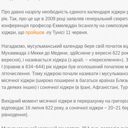
Про давно назрілу необхідність єдиного календаря хіджри
рік. Так, про це
ще
в
2009 році заявляв генеральний секрета
конференція професор Екмеледдін Іхсаноглу на
симпозіумі
хіджри, що
пройшов
у
Тунісі 11 червня.
Нагадаємо, мусульманський календар бере свій початок в
Мухаммада з
Мекки до
Медини, здійснене у
вересні 622 рок
вересня), і називається хіджра (з
араб.
−
«
переселення
»
). 
I
(правив в
634
−
644) рік хіджри був оголошений початком 
літочислення. Тому хіджрою почали називати і мусульмансь
місячної хіджри (широко поширені в
багатьох країнах Близ
та
деяких інших) і сонячної хіджри (в
Ірані, Афганістані, Тур
Вихідний момент місячної хіджри в
перерахунку на
григорі
відповідає 16 липня 622 року, а
сонячної хіджри
−
20
−
21 бе
рівнодення).