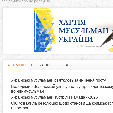
повідомити про це редакцію.
ЗА ТЕМОЮ
ПОПУЛЯРНІ
НОВЕ
H
(
а
Українські мусульмани святкують закінчення посту
o
к
Володимир Зеленський узяв участь у президентському
т
воїнів-мусульман
r
и
Українські мусульмани зустріли Рамадан-2026
в
ОІС ухвалила резолюцію щодо становища кримських 
i
півострові
н