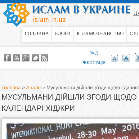
Jump to navigation
U
ГОЛОВНА
БЛОҐИ
ІСЛАМОЗНАВСТВО
СУ
ВХІД
РЕЄСТРАЦІЯ
Головна
>
Аналіз
>
Мусульмани дійшли згоди щодо єдиного
МУСУЛЬМАНИ ДІЙШЛИ ЗГОДИ ЩОДО
В
КАЛЕНДАРІ ХІДЖРИ
и
є