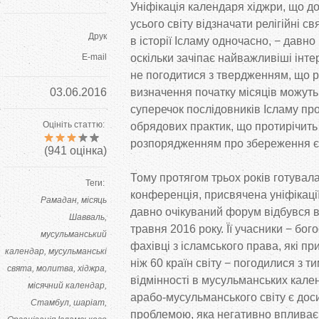
Уніфікація календаря хіджри, що
до
усього світу відзначати релігійні св
Друк
в
історії Ісламу одночасно,
−
давно 
E-mail
оскільки зачіпає найважливіші інт
не
погодитися з
твердженням, що
р
03.06.2016
визначення початку місяців можут
суперечок послідовників Ісламу пр
Оцініть статтю:
обрядових практик, що
протирічить
розпорядженням про збереження єд
(
941
оцінка)
Тому протягом трьох років готува
Теги:
конференція, присвячена уніфікаці
Рамадан
місяць
давно очікуваний форум відбувся 
Шавваль
травня 2016 року. Її учасники
−
бого
мусульманський
фахівці з
ісламського права, які пр
календар
мусульманські
ніж 60 країн світу
−
погодилися з
ти
свята
молитва
хіджра
відмінності в
мусульманських кален
місячний календар
арабо-мусульманського
світу є до
Стамбул
шаріат
проблемою, яка негативно впливає