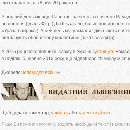
що
складається з
8 або 20 ракаатів.
У
перший день місяця Шавваль, на
честь закінчення Рамад
розговіння (Ід
аль-Фітр
(
ر
ط
ف
ل
ا
د
ي
ع
) або, більш поширене в
т
«
Ураза-байрам
»
). У
цей день мусульмани здійснюють святко
виплачують обов
’
язкову милостиню (закят
аль-фітр
).
У
2016 році послідовники Ісламу в
Україні
зустрінуть
Рамад
в
неділю, 5 червня 2016 року, що
відповідає 29 числу місяц
Джерело:
Іслам для всіх
Щоб додати коментар,
увійдіть
або
зареєструйтесь
Якшо Ви помітили помилку, виділіть необхідний текст і натисніт