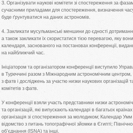
3. Організувати наукові комітети зі спостереження за
фазам
сучасними приладами для спостереження, визначення часу
буде ґрунтуватися на
даних астрономів.
4. Закликати мусульманські меншини до
єдності дотримання
а
також закликати їх скористатися тією перевагою, яку вон
календаря, заснованого на
постановах конференції, видан
на
найближчий час.
Ініціатором та
організатором конференції виступило Управ
в
Туреччині разом з
Міжнародним астрономічним центром,
з
фатв і досліджень за
участю низки наукових організацій т
комітетів з
фатв.
У
конференції взяли участь представники низки астрономіч
та
організацій, які випускають календарі в
багатьох країнах
організація зі спостереження за
молодиком; Календар Ум
відомство з
питань топографічної зйомки в
Єгипті; Північн
об
’
єднання (ISNA) та
інші.