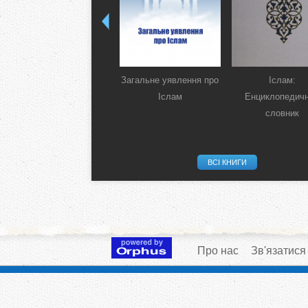
Загальне уявлення про
Іслам:
Іслам
Енциклопедич
словник
ВСІ КНИГИ
Про нас
Зв'язатися