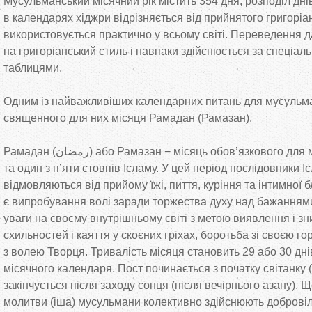
Мусульманський місячний рік містить 354 дня, розподіл дні
в
календарях хіджри відрізняється від прийнятого григорі
використовується практично у
всьому світі. Переведення д
на
григоріанський стиль і навпаки здійснюється за
спеціал
таблицями.
Одним із найважливіших календарних питань для мусульма
священного для них місяця Рамадан (Рамазан).
Рамадан (
ن
ا
ض
م
ر
) або Рамазан
−
місяць обов
’
язкового для 
та
один з
п
’
яти стовпів Ісламу. У
цей період послідовники І
відмовляються від прийому їжі, пиття, куріння та
інтимної б
є випробування волі заради торжества духу над бажаннями
уваги на
своєму внутрішньому світі з
метою виявлення і зн
схильностей і каяття у
скоєних гріхах, боротьба зі своєю 
з
волею Творця. Тривалість місяця становить 29 або 30 днів
місячного календаря. Пост починається з
початку світанку 
закінчується після заходу сонця (після вечірнього азану). Щ
молитви (іша) мусульмани колективно здійснюють добровіл