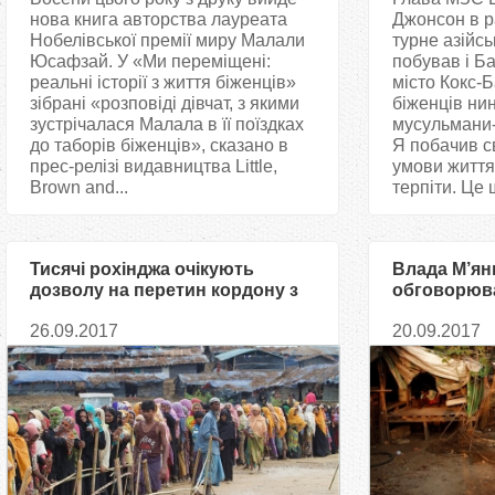
нова книга авторства лауреата
Джонсон в р
Нобелівської премії миру Малали
турне азійс
Юсафзай. У «Ми переміщені:
побував і Ба
реальні історії з життя біженців»
місто Кокс-Б
зібрані «розповіді дівчат, з якими
біженців ни
зустрічалася Малала в її поїздках
мусульмани-
до таборів біженців», сказано в
Я побачив с
прес-релізі видавництва Little,
умови життя
Brown and...
терпіти. Це 
Тисячі рохінджа очікують
Влада М’ян
дозволу на перетин кордону з
обговорюв
Бангладеш
рохінджа у 
26.09.2017
20.09.2017