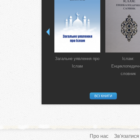
Загальне уявлення про
Іслам:
Іслам
Енциклопедич
словник
ВСІ КНИГИ
Про нас
Зв'язатися