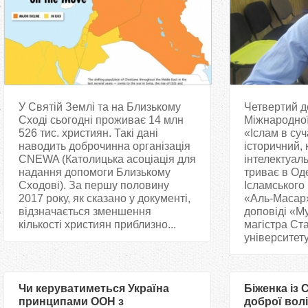
У Святій Землі та на Близькому
Четвертий д
Сході сьогодні проживає 14 млн
Міжнародної
526 тис. християн. Такі дані
«Іслам в суч
наводить доброчинна організація
історичний, 
CNEWA (Католицька асоціація для
інтелектуаль
надання допомоги Близькому
триває в Оде
Сходові). За першу половину
Ісламського
2017 року, як сказано у документі,
«Аль-Масар»
відзначається зменшення
доповіді «М
кількості християн приблизно...
магістра Ст
університету 
Чи керуватиметься Україна
Біженка із 
принципами ООН з
доброї вол