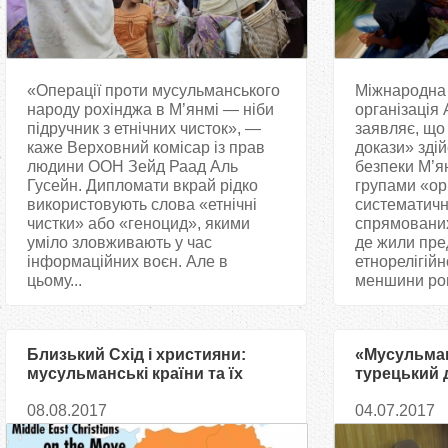
«Операції проти мусульманського
Міжнародна
народу рохінджа в М’янмі — ніби
організація 
підручник з етнічних чисток», —
заявляє, що
каже Верховний комісар із прав
докази» зді
людини ООН Зейд Раад Аль
безпеки М’я
Гусейн. Дипломати вкрай рідко
групами «ор
використовують слова «етнічні
систематичн
чистки» або «геноцид», якими
спрямованих 
уміло зловживають у час
де жили пре
інформаційних воєн. Але в
етнорелігійн
цьому...
меншини рог
Близький Схід і християни:
«Мусульман
мусульманські країни та їх
турецький 
немусульманські піддані
переміщенн
08.08.2017
04.07.2017
Ісламу та ї
країн приб