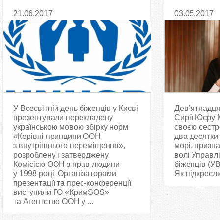
внутрішнього переміщення?
21.06.2017
03.05.2017
У Всесвітній день біженців у Києві
Дев’ятнадцят
презентували перекладену
Сирії Юсру М
українською мовою збірку норм
своєю сест
«Керівні принципи ООН
два десятки
з внутрішнього переміщення»,
морі, призн
розроблену і затверджену
волі Управл
Комісією ООН з прав людини
біженців (У
у 1998 році. Організаторами
Як підкреслю
презентації та прес-конференції
виступили ГО «КримSOS»
та Агентство ООН у ...