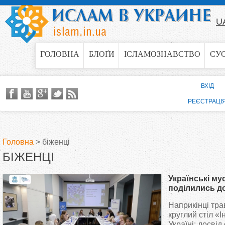
Jump to navigation
U
ГОЛОВНА
БЛОҐИ
ІСЛАМОЗНАВСТВО
СУ
ВХІД
РЕЄСТРАЦІ
Головна
>
біженці
БІЖЕНЦІ
В
Українські м
и
поділились до
іноземців
Наприкінці тра
є
круглий стіл «І
Україні: досвід