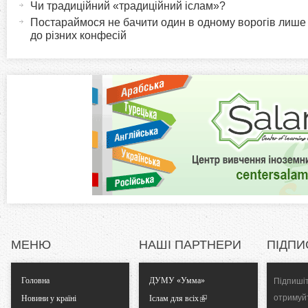
r
и
Чи традиційний «традиційний іслам»?
в
Постараймося не бачити один в одному ворогів лише
i
до різних конфесій
н
а
z
в
к
o
л
а
n
д
к
t
а
)
a
l
МЕНЮ
НАШІ ПАРТНЕРИ
ПІДПИ
T
Головна
ДУМУ «Умма»
Підпишіт
a
отримуй
Новини у країні
Іслам для всіх