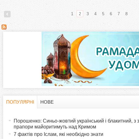
1
2
3
4
5
6
7
8
С
т
о
р
і
н
ПОПУЛЯРНІ
НОВЕ
H
(
к
а
Порошенко: Синьо-жовтий український і блакитний, з
o
к
прапори майоритимуть над Кримом
и
т
7 фактів про Іслам, які необхідно знати