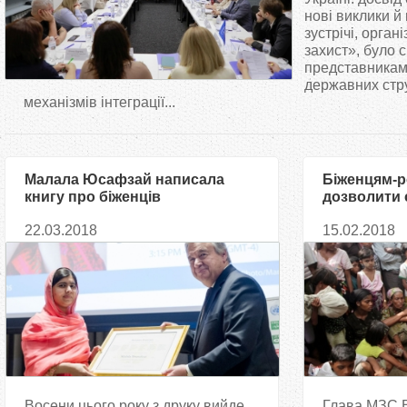
т
нові виклики 
зустрічі, орга
захист», було 
у
представниками
державних стр
т
механізмів інтеграції...
Малала Юсафзай написала
Біженцям-р
книгу про біженців
дозволити 
повернутис
22.03.2018
15.02.2018
Борис Джо
Восени цього року з друку вийде
Глава МЗС В