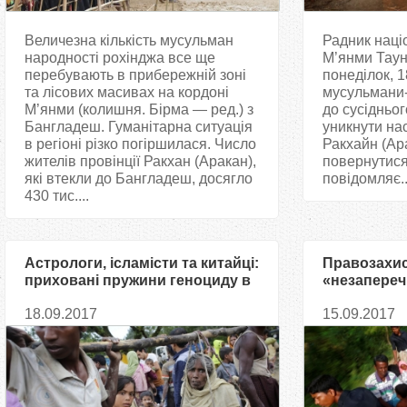
Величезна кількість мусульман
Радник наці
народності рохінджа все ще
М’янми Таун
перебувають в прибережній зоні
понеділок, 
та лісових масивах на кордоні
мусульмани-р
М’янми (колишня. Бірма — ред.) з
до сусідньо
Бангладеш. Гуманітарна ситуація
уникнути на
в регіоні різко погіршилася. Число
Ракхайн (Ар
жителів провінції Ракхан (Аракан),
повернутися
які втекли до Бангладеш, досягло
повідомляє..
430 тис....
Астрологи, ісламісти та китайці:
Правозахи
приховані пружини геноциду в
«незапереч
М’янмі
чисток у М’
18.09.2017
15.09.2017