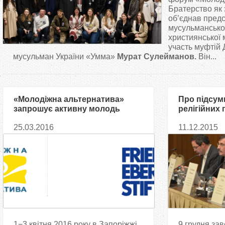
т
Братерство як 
об’єднав предс
мусульманської
у
християнської 
участь муфтій 
т
мусульман України «Умма»
Мурат Сулейманов.
Він...
«Молодіжна альтернатива»
Про підсум
запрошує активну молодь
релігійних 
серед переселенців на
25.03.2016
11.12.2015
безкоштовний тренінг
1−3 квітня 2016 року в Запоріжжі
9 грудня за