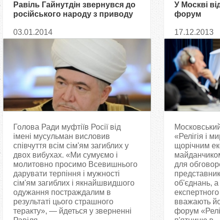
Равіль Гайнутдін звернувся до
У Москві ві
російського народу з приводу
форум
двох терактів у Волгограді
03.01.2014
17.12.2013
Голова Ради муфтіїв Росії від
Московськи
імені мусульман висловив
«Релігія і м
співчуття всім сім'ям загиблих у
щорічним е
двох вибухах. «Ми сумуємо і
майданчиком
молитовно просимо Всевишнього
для обговор
дарувати терпіння і мужності
представникі
сім'ям загиблих і якнайшвидшого
об'єднань, а
одужання постраждалим в
експертного
результаті цього страшного
вважають йо
теракту», — йдеться у зверненні
форум «Реліг