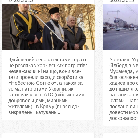
24.02.2015
30.01.2015
Здійснений сепаратистами теракт
У столиці Ук
не розлякав харківських патріотів:
білбордів з
незважаючи ні на що, вони все-
Мухамеда, м
таки провели заходи скорботи за
благословен
«Небесною Сотнею», а також за
хадиси про 
усіма патріотами України, які
до інших люд
загинули у зоні АТО (військовими,
на запитанн
добровольцями, мирними
іслам». Нап
жителями) і в Криму (внаслідок
послано лиш
викрадень і катувань...
довести мор
досконалості