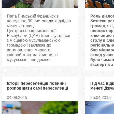
Папа Римський Франциск в
Роль діалог
понеділок, 30 листопада, відвідав
безпеки рел
мечеть столиці
громад, як
Центральноафриканської
певних пер
Республіки (ЦАР) Бангі, зустрівся
ключовою 
з місцевою мусульманською
столу в Оде
громадою і закликав до
регіональн
встановлення мирного
був міжнар
співробітництва християн і
склад учасн
мусульман, повідомляє...
було чимал
експертів з 
Історії переселенців повинні
Під час від
розповідати самі переселенці
мечеті Джу
над нею за
04.08.2015
25.04.2015