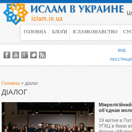
Jump to navigation
U
ГОЛОВНА
БЛОҐИ
ІСЛАМОЗНАВСТВО
СУ
ВХІД
РЕЄСТРАЦІ
Головна
>
діалог
ДІАЛОГ
В
Міжрелігійний
и
об’єднав моло
миру
19 квітня в Па
є
УГКЦ в Києві в
форум «Молодь 