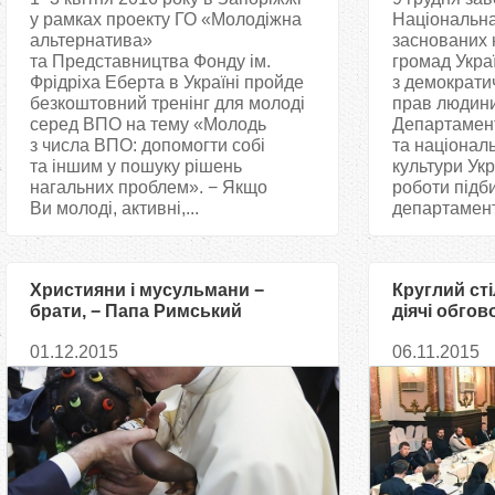
у рамках проекту ГО «Молодіжна
Національна 
альтернатива»
заснованих 
та Представництва Фонду ім.
громад Укра
Фрідріха Еберта в Україні пройде
з демократич
безкоштовний тренінг для молоді
прав людини
серед ВПО на тему «Молодь
Департамент
з числа ВПО: допомогти собі
та націонал
та іншим у пошуку рішень
культури Укр
нагальних проблем». − Якщо
роботи підб
Ви молоді, активні,...
департаменту
Християни і мусульмани −
Круглий стіл
брати, − Папа Римський
діячі обго
лідерства і
01.12.2015
06.11.2015
діалогу