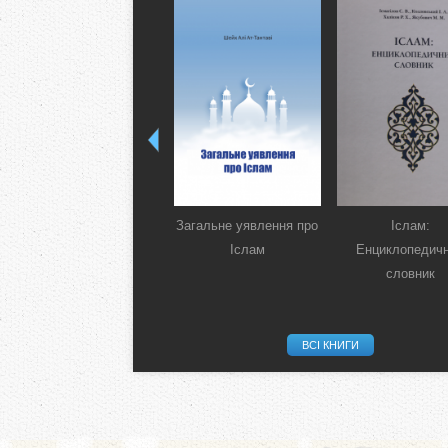
Загальне уявлення про
Іслам:
Іслам
Енциклопедич
словник
ВСІ КНИГИ