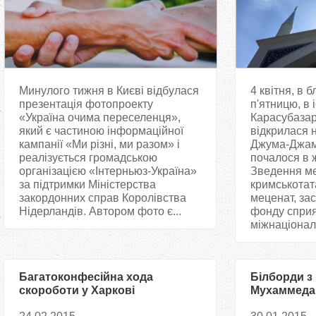
Минулого тижня в Києві відбулася
4 квітня, в 
презентація фотопроекту
п'ятницю, в 
«Україна очима переселенця»,
Карасубазар 
який є частиною інформаційної
відкрилася 
кампанії «Ми різні, ми разом» і
Джума-Джамі
реалізується громадською
почалося в ж
організацією «Інтерньюз-Україна»
Зведення ме
за підтримки Міністерства
кримськотат
закордонних справ Королівства
меценат, за
Нідерландів. Автором фото є...
фонду спри
міжнаціональ
Багатоконфесійна хода
Білборди з
скороботи у Харкові
Мухаммеда 