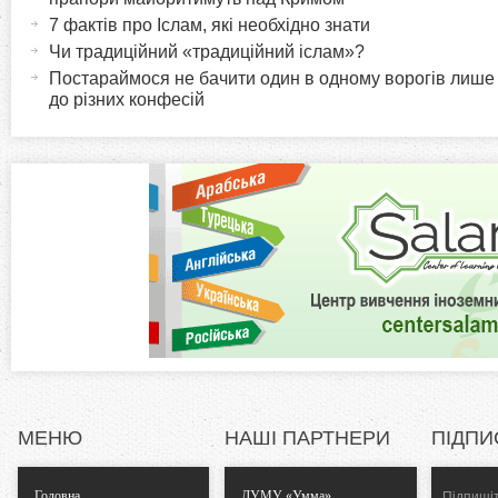
и
т
7 фактів про Іслам, які необхідно знати
r
и
Чи традиційний «традиційний іслам»?
в
Постараймося не бачити один в одному ворогів лише
i
до різних конфесій
н
а
z
в
к
o
л
а
n
д
к
t
а
)
a
l
МЕНЮ
НАШІ ПАРТНЕРИ
ПІДПИ
T
Головна
ДУМУ «Умма»
Підпишіт