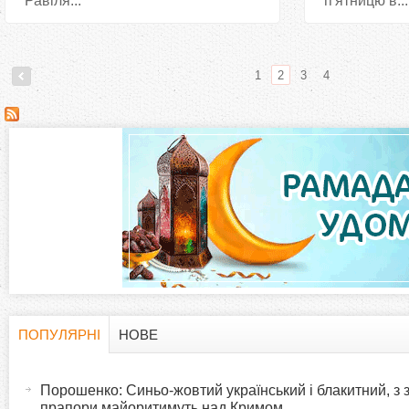
Равіля...
п'ятницю в...
1
2
3
4
С
т
о
р
і
н
ПОПУЛЯРНІ
НОВЕ
H
(
к
а
Порошенко: Синьо-жовтий український і блакитний, з
o
к
прапори майоритимуть над Кримом