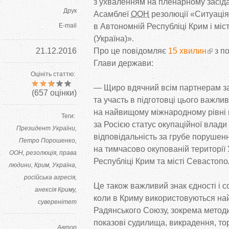
з
ухваленням на
пленарному засіда
Друк
Асамблеї
ООН
резолюції
«
Ситуація
E-mail
в
Автономній Республіці Крим і міс
(Україна)
»
.
21.12.2016
Про це
повідомляє
15 хвилин
з
п
Глави держави:
Оцініть статтю:
—
Щиро вдячний всім партнерам з
(
657
оцінки)
та
участь в
підготовці цього важли
на
найвищому міжнародному рівні 
Теги:
за
Росією статус окупаційної влади 
Президент України
відповідальність за
грубе порушен
Петро Порошенко
на
тимчасово окупованій території 
ООН
резолюція
права
Республіці Крим та
місті Севастопо
людини
Крим
Україна
російська агресія
Це
також важливий знак єдності і с
анексія Криму
коли в
Криму використовуються най
суверенітет
Радянського Союзу, зокрема метод
показові судилища, викрадення, тор
Автор