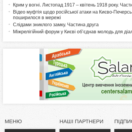
а
Крим у вогні. Листопад 1917 – квітень 1918 року. Час
o
к
Відео муфтія щодо російської атаки на Києво-Печерс
т
поширилося в мережі
r
и
Слідами зниклого замку. Частина друга
в
Міжрелігійний форум у Києві об’єднав молодь для діа
i
н
а
z
в
к
o
л
а
n
д
к
t
а
)
a
l
МЕНЮ
НАШІ ПАРТНЕРИ
ПІДПИ