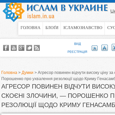
Jump to navigation
U
ГОЛОВНА
БЛОҐИ
ІСЛАМОЗНАВСТВО
СУ
ВХІД
РЕЄСТРАЦІЯ
Головна
>
Думки
>
Агресор повинен відчути високу ціну за 
Порошенко про ухвалення резолюції щодо Криму Генаса
В
АГРЕСОР ПОВИНЕН ВІДЧУТИ ВИСОКУ
и
СКОЄНІ ЗЛОЧИНИ, — ПОРОШЕНКО 
РЕЗОЛЮЦІЇ ЩОДО КРИМУ ГЕНАСАМ
є