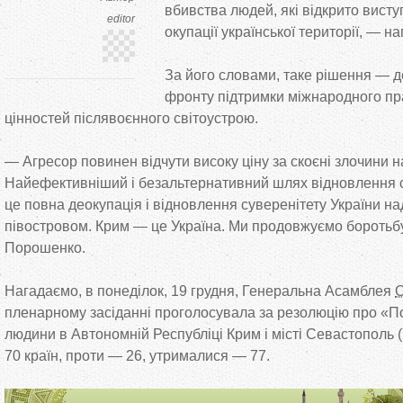
вбивства людей, які відкрито висту
editor
окупації української території,
—
на
За
його словами, таке рішення
—
д
фронту підтримки міжнародного пр
цінностей післявоєнного світоустрою.
—
Агресор повинен відчути високу ціну за
скоєні злочини н
Найефективніший і безальтернативний шлях відновлення 
це
повна деокупація і відновлення суверенітету України н
півостровом. Крим
—
це
Україна. Ми
продовжуємо боротьб
Порошенко.
Нагадаємо, в
понеділок, 19 грудня, Генеральна Асамблея
пленарному засіданні проголосувала за
резолюцію про
«
П
людини в
Автономній Республіці Крим і місті Севастополь (
70 країн, проти
—
26, утрималися
—
77.