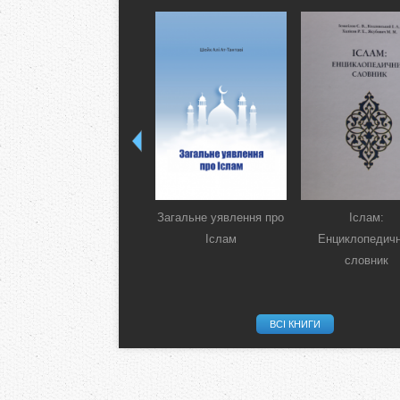
Загальне уявлення про
Іслам:
Іслам
Енциклопедич
словник
ВСІ КНИГИ