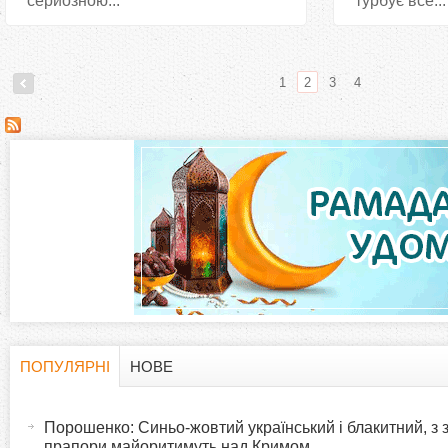
серйозною...
турбує все...
1
2
3
4
С
т
о
р
і
н
ПОПУЛЯРНІ
НОВЕ
H
(
к
а
Порошенко: Синьо-жовтий український і блакитний, з
o
к
прапори майоритимуть над Кримом