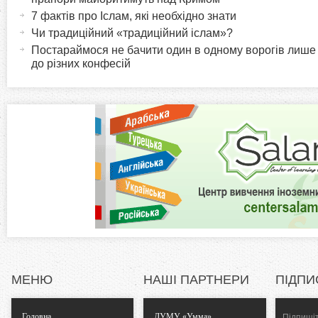
и
т
7 фактів про Іслам, які необхідно знати
r
и
Чи традиційний «традиційний іслам»?
в
Постараймося не бачити один в одному ворогів лише
i
до різних конфесій
н
а
z
в
к
o
л
а
n
д
к
t
а
)
a
l
МЕНЮ
НАШІ ПАРТНЕРИ
ПІДПИ
T
Головна
ДУМУ «Умма»
Підпишіт