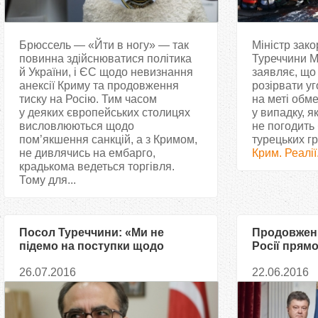
Брюссель — «Йти в ногу» — так
Міністр зак
повинна здійснюватися політика
Туреччини 
й України, і ЄС щодо невизнання
заявляє, що
анексії Криму та продовження
розірвати уг
тиску на Росію. Тим часом
на меті обме
у деяких європейських столицях
у випадку, 
висловлюються щодо
не погодить
пом’якшення санкцій, а з Кримом,
турецьких г
не дивлячись на ембарго,
Крим. Реалії.
крадькома ведеться торгівля.
Тому для...
Посол Туреччини: «Ми не
Продовженн
підемо на поступки щодо
Росії прямо
України»
деокупаціє
26.07.2016
22.06.2016