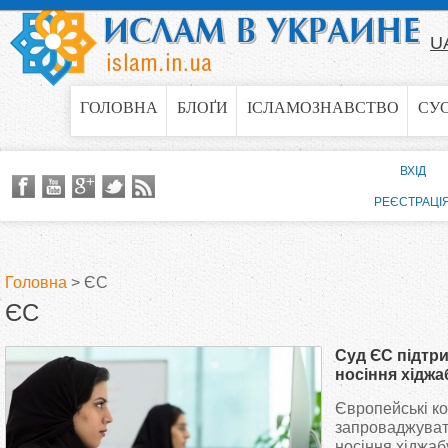
Jump to navigation
U
ГОЛОВНА
БЛОҐИ
ІСЛАМОЗНАВСТВО
СУ
ВХІД
РЕЄСТРАЦІ
Головна
>
ЄС
ЄС
В
Суд ЄС підтр
и
носіння хіджаб
побачивши в 
Європейські к
є
прав жінок на
запроваджуват
носіння хіджаб