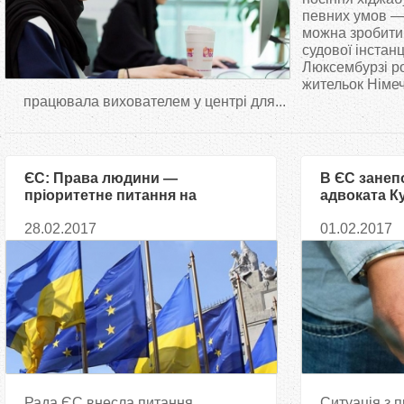
т
певних умов —
можна зробити
судової інстанц
у
Люксембурзі р
жительок Німеч
т
працювала вихователем у центрі для...
ЄС: Права людини —
В ЄС занеп
пріоритетне питання на
адвоката К
форумах ООН у 2017 році
28.02.2017
01.02.2017
Рада ЄС внесла питання
Ситуація з 