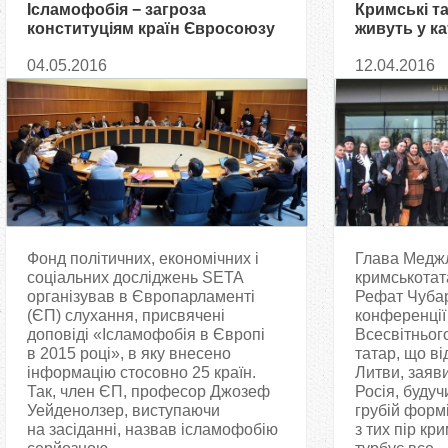
Ісламофобія − загроза
Кримські т
конституціям країн Євросоюзу
живуть у к
ситуації
04.05.2016
12.04.2016
Фонд політичних, економічних і
Глава Медж
соціальних досліджень SETA
кримськотат
організував в Європарламенті
Рефат Чубар
(ЄП) слухання, присвячені
конференції
доповіді «Ісламофобія в Європі
Всесвітньог
в 2015 році», в яку внесено
татар, що ві
інформацію стосовно 25 країн.
Литви, заяв
Так, член ЄП, професор Джозеф
Росія, буду
Уейденолзер, виступаючи
грубій форм
на засіданні, назвав ісламофобію
з тих пір кр