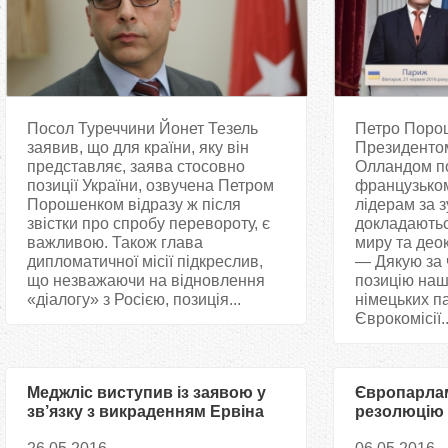
Посол Туреччини Йонет Тезель
Петро Пороше
заявив, що для країни, яку він
Президентом
представляє, заява стосовно
Олландом п
позиції України, озвучена Петром
французьком
Порошенком відразу ж після
лідерам за з
звістки про спробу перевороту, є
докладаютьс
важливою. Також глава
миру та деок
дипломатичної місії підкреслив,
— Дякую за 
що незважаючи на відновлення
позицію наш
«діалогу» з Росією, позиція...
німецьких п
Єврокомісії..
Меджліс виступив із заявою у
Європарлам
зв’язку з викраденням Ервіна
резолюцію
Ібрагімова
Росією пра