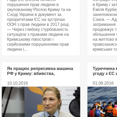
порушення прав людини в
в Криму і з
окупованому Росією Криму та на
Еміля Курбе
Сході України в документ за
занепокоєнн
пріоритетами ЄС на зустрічах
Союзі. — Ад
ООН з прав людини в 2017 році.
затримання 
— Через глибоку стурбованість
продовжує т
ситуацією з правами людини на
збільшення 
Кримському півострові і
на життєво 
серйозними порушеннями прав
правозахисни
людини і...
кримських тат
Як працює репресивна машина
Туреччина 
РФ у Криму: вбивства,
угоду з ЄС 
зникнення, обшуки, вироки…
10.10.2016
01.08.2016