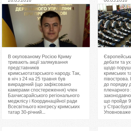
26.05.2016
06.05.2016
В окупованому Росією Криму
Європейськ
тривають акції залякування
дебати та у
представників
щодо поруш
кримськотатарського народу. Так,
кримських та
в ніч з 24 на 25 травня був
півострова.
викрадений (що зафіксовано
до порядку 
камерами спостереження) член
пленарного 
Бахчисарайського регіонального
законодавчо
меджлісу і Координаційної ради
що пройде 9
Всесвітнього конгресу кримських
у Страсбурз
татар 30-річний...
Уповноважен