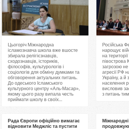
Цьогоріч Міжнародна
Російська Ф
ісламознавча школа вже вшосте
нарощує вій
збирала релігієзнавців,
на територі
сходознавців, істориків,
півострова 
філософів, культурологів і
загрозою не
соціологів для обміну думками та
агресії РФ 
обговорення актуальних питань.
Україну, а й
До одеського Ісламського
населення ре
культурного центру «Аль-Масар»,
висловив за
якому цього разу випала честь
з питань тим
приймати школу в своїх...
Рада Європи офіційно вимагає
Міжнародні 
відновити Меджліс та пустити
продовжую