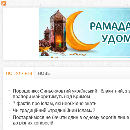
С
т
о
р
і
н
ПОПУЛЯРНІ
НОВЕ
H
(
к
а
Порошенко: Синьо-жовтий український і блакитний, з
o
к
прапори майоритимуть над Кримом
и
т
7 фактів про Іслам, які необхідно знати
r
и
Чи традиційний «традиційний іслам»?
в
Постараймося не бачити один в одному ворогів лише
i
до різних конфесій
н