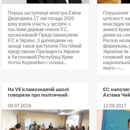
Перша заступниця міністра Еміне
Порушення т
Джапарова 17 листопада 2020
цілісності 
року взяла участь у зустрічі з
внаслідок ок
послами держав-членів ЄС,
анексії Крим
організованій Представництвом
діями на схо
ЄС в Україні. З доповідями на
Росією неза
заході також виступили Постійний
формувань 
представник Президента України
Україною як
в Автономній Республіці Крим
головний зо
Антон Кориневич і голова...
національні
якого —...
На VII ісламознавчій школі
ЄС наполяг
говорили про політичний
Ахтема Чий
аспект співпраці Турецької
09.07.2018
12.09.2017
Республіки та країн ЄС через
діяльність мусульманських
організацій