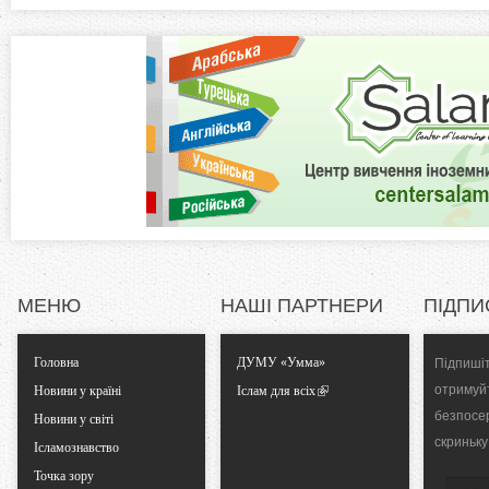
а
z
в
к
o
л
а
n
д
к
t
а
)
a
l
МЕНЮ
НАШІ ПАРТНЕРИ
ПІДПИ
T
Головна
ДУМУ «Умма»
Підпишіт
a
отримуй
Новини у країні
Іслам для всіх
безпосе
Новини у світі
b
скриньку
Ісламознавство
Точка зору