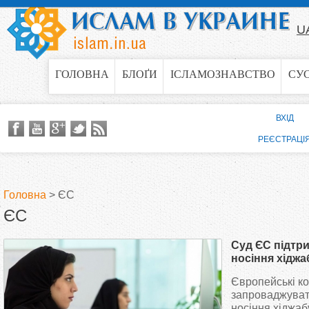
Jump to navigation
U
ГОЛОВНА
БЛОҐИ
ІСЛАМОЗНАВСТВО
СУ
ВХІД
РЕЄСТРАЦІ
Головна
>
ЄС
ЄС
В
Суд ЄС підтр
и
носіння хіджаб
побачивши в 
Європейські к
є
прав жінок на
запроваджуват
носіння хіджаб