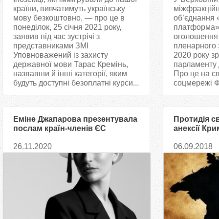
країни, вивчатимуть українську
міжфракційн
мову безкоштовно, — про це в
об’єднання 
понеділок, 25 січня 2021 року,
платформа»
заявив під час зустрічі з
оголошення 
представниками ЗМІ
пленарного 
Уповноважений із захисту
2020 року зр
державної мови Тарас Кремінь,
парламенту 
назвавши й інші категорії, яким
Про це на св
будуть доступні безоплатні курси...
соцмережі Ф
Еміне Джапарова презентувала
Протидія св
послам країн-членів ЄС
анексії Кр
ініціативу «Кримська
перспекти
26.11.2020
06.09.2018
платформа»