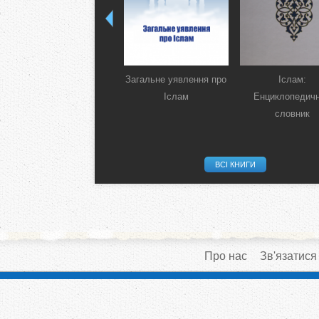
Загальне уявлення про
Іслам:
Іслам
Енциклопедич
словник
ВСІ КНИГИ
Про нас
Зв'язатися