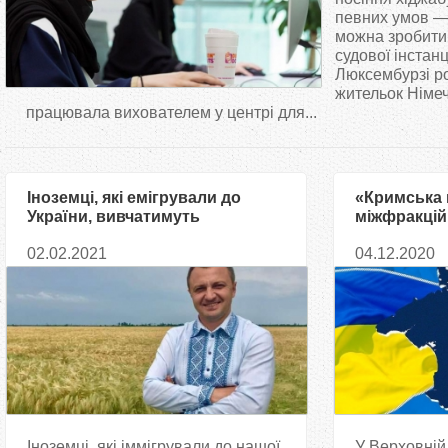
т
певних умов —
можна зробити
судової інстанц
у
Люксембурзі р
жительок Німеч
т
працювала вихователем у центрі для...
Іноземці, які емігрували до
«Кримська
України, вивчатимуть
міжфракцій
українську мову безкоштовно,
об’єднання
02.02.2021
04.12.2020
— Тарас Кремінь
створено!
Іноземці, які іммігрували до нашої
У Верховній