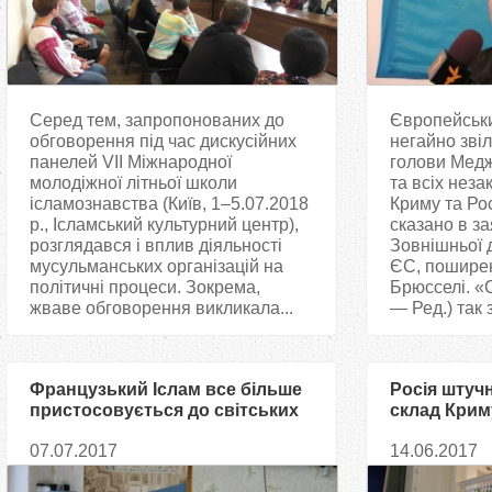
Серед тем, запропонованих до
Європейськ
обговорення під час дискусійних
негайно зві
панелей VII Міжнародної
голови Медж
молодіжної літньої школи
та всіх неза
ісламознавства (Київ, 1–5.07.2018
Криму та Рос
р., Ісламський культурний центр),
сказано в за
розглядався і вплив діяльності
Зовнішньої 
мусульманських організацій на
ЄС, поширен
політичні процеси. Зокрема,
Брюсселі. «С
жваве обговорення викликала...
— Ред.) так 
Французький Іслам все більше
Росія штуч
пристосовується до світських
склад Крим
реалій Республіки, — Богдана
07.07.2017
14.06.2017
Сипко