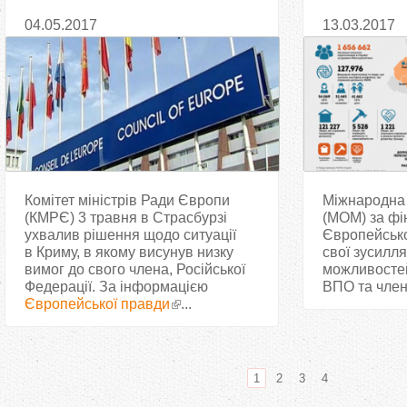
його лідерів до Криму
переселенц
04.05.2017
13.03.2017
Донбасу
Комітет міністрів Ради Європи
Міжнародна о
(КМРЄ) 3 травня в Страсбурзі
(МОМ) за фі
ухвалив рішення щодо ситуації
Європейськ
в Криму, в якому висунув низку
свої зусилля
вимог до свого члена, Російської
можливостей
Федерації. За інформацією
ВПО та члені
Європейської правди
...
1
2
3
4