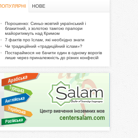
в
ПОПУЛЯРНІ
НОВЕ
а
а
Порошенко: Синьо-жовтий український і
ф
блакитний, з золотою тамгою прапори
к
майоритимуть над Кримом
т
о
7 фактів про Іслам, які необхідно знати
и
Чи традиційний «традиційний іслам»?
р
в
Постараймося не бачити один в одному ворогів
лише через приналежність до різних конфесій
н
м
а
в
а
к
л
а
д
к
а