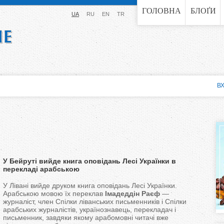
Jump to navigation
ГОЛОВНА
БЛОҐИ
UA
RU
EN
TR
ВХ
У Бейруті вийде книга оповідань Лесі Українки в
перекладі арабською
У Лівані вийде друком книга оповідань Лесі Українки.
Арабською мовою їх переклав
Імадеддін Раєф
—
журналіст, член Спілки ліванських письменників і Спілки
арабських журналістів, українознавець, перекладач і
письменник, завдяки якому арабомовні читачі вже