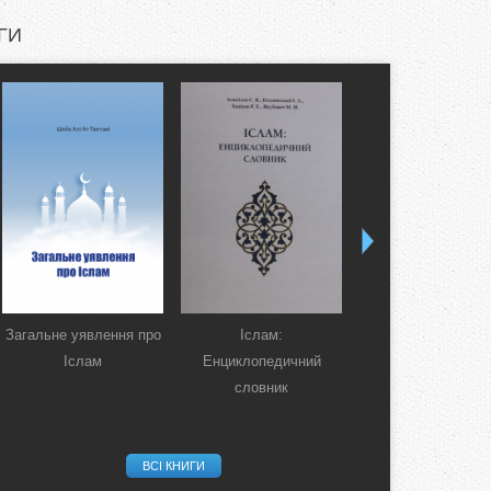
ГИ
Загальне уявлення про
Іслам:
Коран. Перекла
Іслам
Енциклопедичний
смислів українсь
словник
мовою
ВСІ КНИГИ