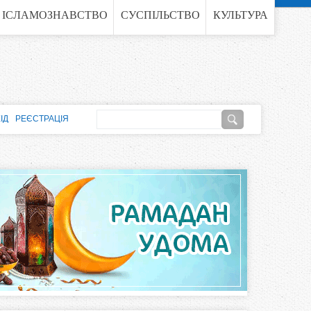
ІСЛАМОЗНАВСТВО
СУСПІЛЬСТВО
КУЛЬТУРА
П
ІД
РЕЄСТРАЦІЯ
о
П
ш
о
у
к
ш
у
к
о