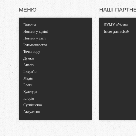
МЕНЮ
НАШІ ПАРТН
Головна
ДУМУ «Умма»
Новини у країні
Іслам для всіх
Новини у світі
Ісламознавство
Точка зору
Думки
Аналіз
Інтерв'ю
Медіа
Блоґи
Культура
Історія
Суспільство
Актуально