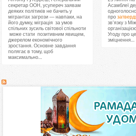
секретар ООН, усупереч заявам
Асамблеї д
деяких політиків не бачить у
одноголосно
мігрантах загрози — навпаки, на
про
затверд
його думку, міграція за умов
зв’язку з М
спільних зусиль світової спільноти
організацією
може стати позитивним явищем,
Угоду про ц
джерелом економічного
зміцнення...
зростання. Основне завдання
полягає в тому, щоб
максимально...