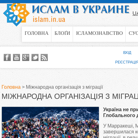
Jump to navigation
U
ГОЛОВНА
БЛОҐИ
ІСЛАМОЗНАВСТВО
СУ
ВХІД
РЕЄСТРАЦІ
Головна
>
Міжнародна організація з міграції
МІЖНАРОДНА ОРГАНІЗАЦІЯ З МІГРАЦ
В
Україна не пр
и
Глобального 
міграцію — сп
У Марракеші, М
є
вирішити про
завершилася 
міграції, в рез