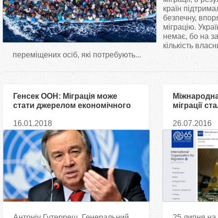
т
країн підтрима
безпечну, впор
міграцію. Укра
у
немає, бо на з
кількість влас
т
переміщених осіб, які потребують...
Генсек ООН: Міграція може
Міжнародна 
стати джерелом економічного
міграції с
зростання
ООН
16.01.2018
26.07.2016
Антоніу Гутерреш, Генеральний
25 липня на