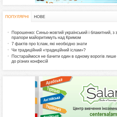
ПОПУЛЯРНІ
НОВЕ
H
(
а
Порошенко: Синьо-жовтий український і блакитний, з
o
к
прапори майоритимуть над Кримом
т
7 фактів про Іслам, які необхідно знати
r
и
Чи традиційний «традиційний іслам»?
в
Постараймося не бачити один в одному ворогів лише
i
до різних конфесій
н
а
z
в
к
o
л
а
n
д
к
t
а