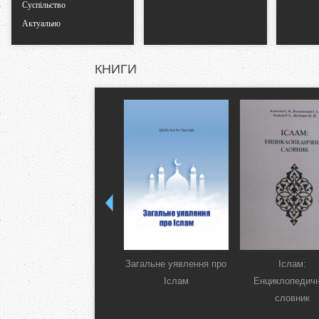
Суспільство
Актуально
КНИГИ
Загальне уявлення про
Іслам:
Іслам
Енциклопедич
словник