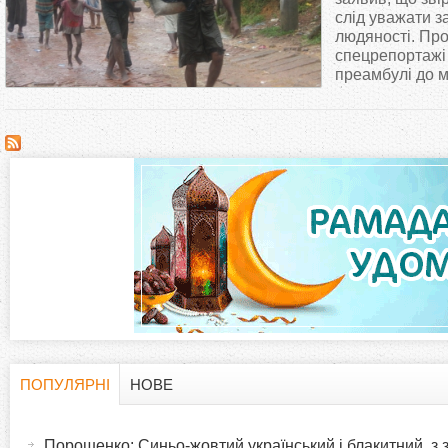
т
слід уважати з
людяності. Про
спецрепортаж
у
преамбулі до м
т
ПОПУЛЯРНІ
НОВЕ
H
(
а
Порошенко: Синьо-жовтий український і блакитний, з