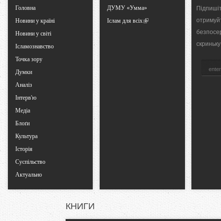
Головна
ДУМУ «Умма»
Підпишіт
a
отримуй
Новини у країні
Іслам для всіх
безпосе
Новини у світі
b
скриньку
Ісламознавство
Точка зору
s
Думки
Аналіз
Інтерв'ю
Медіа
Блоґи
Культура
Історія
Суспільство
Актуально
КНИГИ