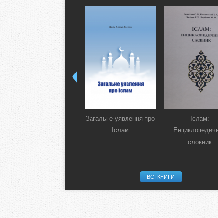
Загальне уявлення про
Іслам:
Іслам
Енциклопедич
словник
ВСІ КНИГИ