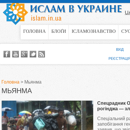
Jump to navigation
U
ГОЛОВНА
БЛОҐИ
ІСЛАМОЗНАВСТВО
СУ
ВХІД
РЕЄСТРАЦІ
Головна
>
Мьянма
МЬЯНМА
В
Спецрадник О
и
рогінджа — з
людяності
Спеціальний р
є
запобігання г
заявив, що зві