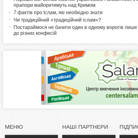
o
к
прапори майоритимуть над Кримом
т
7 фактів про Іслам, які необхідно знати
r
и
Чи традиційний «традиційний іслам»?
в
Постараймося не бачити один в одному ворогів лише
i
до різних конфесій
н
а
z
в
к
o
л
а
n
д
к
t
а
)
a
l
МЕНЮ
НАШІ ПАРТНЕРИ
ПІДПИ
T