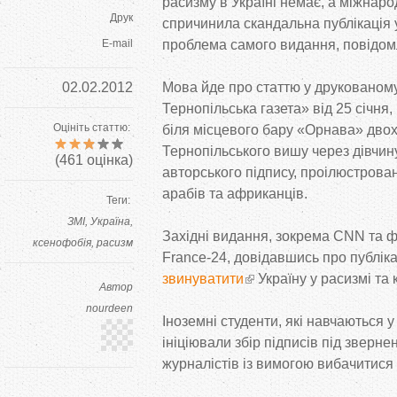
расизму в Україні немає, а міжнар
Друк
спричинила скандальна публікація у
E-mail
проблема самого видання, повідо
02.02.2012
Мова йде про статтю у друкованом
Тернопільська газета» від 25 січня,
Оцініть статтю:
біля місцевого бару «Орнава» двох
Тернопільського вишу через дівчину
(
461
оцінка)
авторського підпису, проілюстров
арабів та африканців.
Теги:
ЗМІ
Україна
Західні видання, зокрема CNN та 
ксенофобія
расизм
France-24, довідавшись про публік
звинуватити
Україну у расизмі та 
Автор
nourdeen
Іноземні студенти, які навчаються 
ініціювали збір підписів під зверн
журналістів із вимогою вибачитися