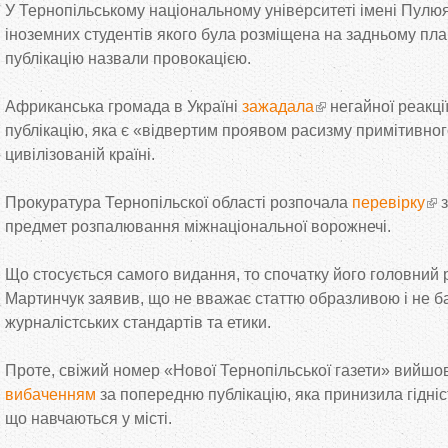
У Тернопільському національному університеті імені Пулю
іноземних студентів якого була розміщена на задньому план
публікацію назвали провокацією.
Африканська громада в Україні
зажадала
негайної реакції
публікацію, яка є «відвертим проявом расизму примітивно
цивілізованій країні.
Прокуратура Тернопільскої області розпочала
перевірку
з
предмет розпалювання міжнаціональної ворожнечі.
Що стосується самого видання, то спочатку його головний
Мартинчук заявив, що не вважає статтю образливою і не б
журналістських стандартів та етики.
Проте, свіжий номер «Нової Тернопільської газети» вийшо
вибаченням
за попередню публікацію, яка принизила гідніс
що навчаються у місті.