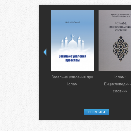
Загальне уявлення про
Іслам:
Іслам
Енциклопедич
словник
ВСІ КНИГИ