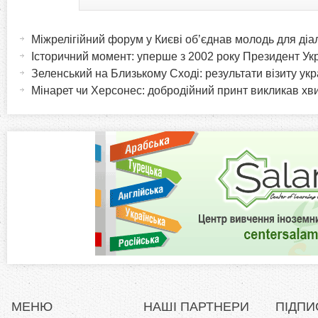
H
(
а
Міжрелігійний форум у Києві об’єднав молодь для діа
o
к
Історичний момент: уперше з 2002 року Президент Укра
т
Зеленський на Близькому Сході: результати візиту ук
r
и
Мінарет чи Херсонес: добродійний принт викликав хв
в
i
н
а
z
в
к
o
л
а
n
д
к
t
а
)
a
МЕНЮ
НАШІ ПАРТНЕРИ
ПІДПИ