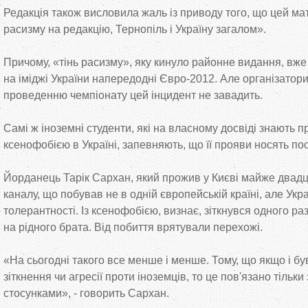
Редакція також висловила жаль із приводу того, що цей мат
расизму на редакцію, Тернопіль і Україну загалом».
Причому, «тінь расизму», яку кинуло районне видання, вж
на іміджі України напередодні Євро-2012. Але організатор
проведенню чемпіонату цей інцидент не завадить.
Самі ж іноземні студенти, які на власному досвіді знають пр
ксенофобією в Україні, запевняють, що її прояви носять по
Йорданець Тарік Сархан, який прожив у Києві майже двадця
каналу, що побував не в одній європейській країні, але Укра
толерантності. Із ксенофобією, визнає, зіткнувся одного ра
на рідного брата. Від побиття врятували перехожі.
«На сьогодні такого все менше і менше. Тому, що якщо і б
зіткнення чи агресії проти іноземців, то це пов'язано тільк
стосунками», - говорить Сархан.