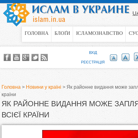
Jump to navigation
U
ГОЛОВНА
БЛОҐИ
ІСЛАМОЗНАВСТВО
СУ
ВХІД
РЕЄСТРАЦІЯ
Головна
>
Новини у країні
>
Як районне видання може запл
країни
В
ЯК РАЙОННЕ ВИДАННЯ МОЖЕ ЗАПЛЯ
и
ВСІЄЇ КРАЇНИ
є