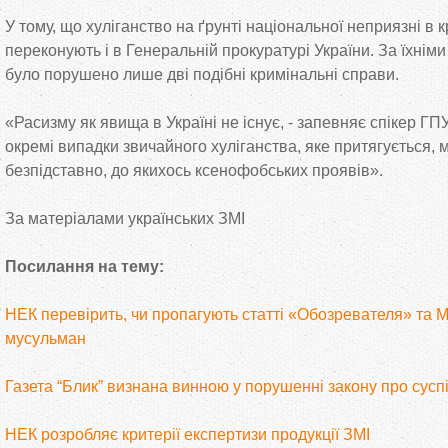
У тому, що хуліганство на ґрунті національної неприязні в кра
переконують і в Генеральній прокуратурі України. За їхнім
було порушено лише дві подібні кримінальні справи.
«Расизму як явища в Україні не існує, - запевняє спікер ГП
окремі випадки звичайного хуліганства, яке притягується,
безпідставно, до якихось ксенофобських проявів».
За матеріалами українських ЗМІ
Посилання на тему:
НЕК перевірить, чи пропагують статті «Обозревателя» та 
мусульман
Газета “Блик” визнана винною у порушенні закону про сусп
НЕК розробляє критерії експертизи продукції ЗМІ