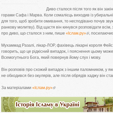
Диво сталося після того як він закін
горами Сафа і Марва. Коли сомалієць виходив із убиральні
для того, щоб зробити омивання, то несподівано почув звук
ранкову молитву). Від щастя він кинувся розповідати всім,
про диво, що сталося з ним, пише
«Іслам.ру»
, посилаючи
Мухаммад Разалі, лікар-ЛОР, фахівець лікарні короля Фейс
говорить, що це рідкісний випадок, і пояснення цьому може
Всемогутнього Бога, який повернув йому слух і мову.
Він розповів про схожий випадок з іншим паломником, у яког
не обходився без окулярів, але після обрядів хаджу він ста
За матеріалами
«Іслам.ру»