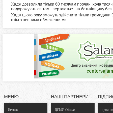
т
Хадж дозволили тільки 60 тисячам прочан, хоча тисячі
r
и
подорожують світом і вертаються на батьківщину без
в
Хадж цього року зможуть здійснити тільки громадяни 
i
втім з певними обмеженнями
н
а
z
в
к
o
л
а
n
д
к
t
а
)
a
l
МЕНЮ
НАШІ ПАРТНЕРИ
ПІДПИ
T
Головна
ДУМУ «Умма»
Підпишіт