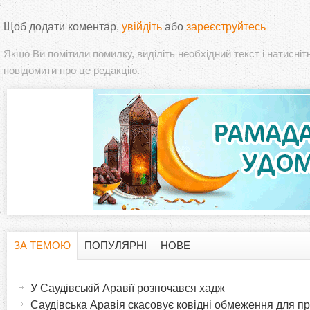
Щоб додати коментар,
увійдіть
або
зареєструйтесь
Якшо Ви помітили помилку, виділіть необхідний текст і натисніт
повідомити про це редакцію.
ЗА ТЕМОЮ
ПОПУЛЯРНІ
НОВЕ
H
(
а
У Саудівській Аравії розпочався хадж
o
к
Саудівська Аравія скасовує ковідні обмеження для п