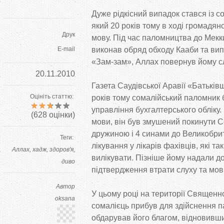
Дуже рідкісний випадок стався із 
який 20 років тому в ході громадянс
Друк
мову. Під час паломництва до Мекки,
E-mail
виконав обряд обходу Кааби та ви
«Зам-зам», Аллах повернув йому сл
20.11.2010
Газета Саудівської Аравії «Батькі
Оцініть статтю:
років тому сомалійський паломник
управління бухгалтерського обліку. 
(
628
оцінки)
мови, він був змушений покинути С
дружиною і 4 синами до Великобрит
Теги:
лікування у лікарів фахівців, які так
Аллах
хадж
здоров'я
вилікувати. Пізніше йому надали д
диво
підтвердження втрати слуху та мов
Автор
У цьому році на території Священно
oksana
сомалієць прибув для здійснення 
обдарував його благом, відновивши 