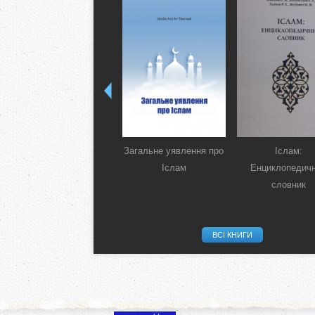
Загальне уявлення про
Іслам:
Іслам
Енциклопедич
словник
ВСІ КНИГИ