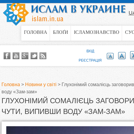
Jump to navigation
U
ГОЛОВНА
БЛОҐИ
ІСЛАМОЗНАВСТВО
СУ
ВХІД
РЕЄСТРАЦІЯ
Головна
>
Новини у світі
>
Глухонімий сомалієць заговорив
воду «Зам-зам»
В
ГЛУХОНІМИЙ СОМАЛІЄЦЬ ЗАГОВОРИ
и
ЧУТИ, ВИПИВШИ ВОДУ «ЗАМ-ЗАМ»
є