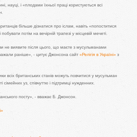
T
ині, науці, і «плодами їхньої праці користуються всі
н.
a
 британців більше дізнатися про іслам, навіть «попоститися
b
 побувати потім на вечірній трапезі у місцевій мечеті.
s
ви не виявите після цього, що маєте з мусульманами
вважали раніше», - цитує Джонсона сайт
«Релігія в Україні»
з
ки всіх британських станів можуть повчитися у мусульман
і сімейних уз, співчуттю і підтримці нужденних.
анського посту», - вважає Б. Джонсон.
і»