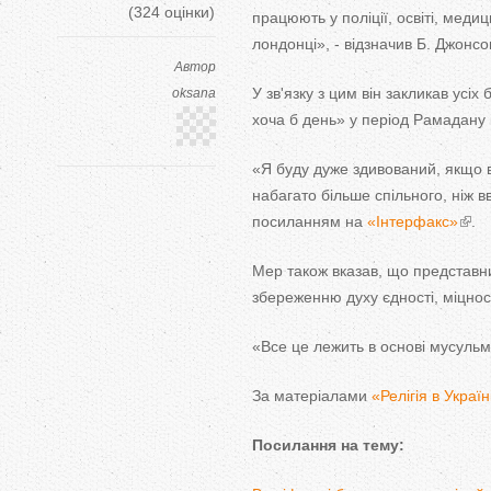
(
324
оцінки)
працюють у поліції, освіті, медиц
лондонці», - відзначив Б. Джонсо
Автор
У зв'язку з цим він закликав усіх
oksana
хоча б день» у період Рамадану і
«Я буду дуже здивований, якщо 
набагато більше спільного, ніж 
посиланням на
«Інтерфакс»
.
Мер також вказав, що представни
збереженню духу єдності, міцност
«Все це лежить в основі мусульм
За матеріалами
«Релігія в Україн
Посилання на тему: