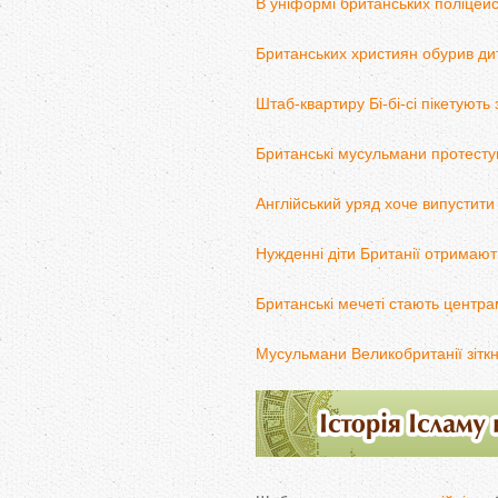
В уніформі британських поліцейс
Британських християн обурив дит
Штаб-квартиру Бі-бі-сі пікетують
Британські мусульмани протесту
Англійський уряд хоче випустити 
Нужденні діти Британії отримают
Британські мечеті стають центр
Мусульмани Великобританії зітк