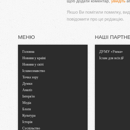
Щоб додати коментар,
увійдіть
а
Якшо Ви помітили помилку, виді
повідомити про це редакцію.
МЕНЮ
НАШІ ПАРТН
Головна
ДУМУ «Умма»
Новини у країні
Іслам для всіх
Новини у світі
Ісламознавство
Точка зору
Думки
Аналіз
Інтерв'ю
Медіа
Блоґи
Культура
Історія
Суспільство