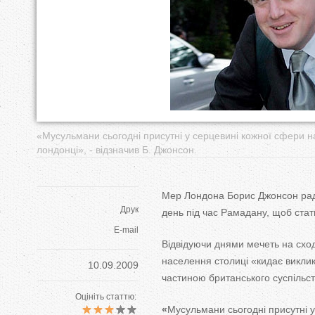
у
т
«Мусульмани сьогодні присутні у серцевині кожної сфери на
лондонці», - відзначив Б. Джонсон.
Мер Лондона Борис Джонсон ради
Друк
день під час Рамадану, щоб стат
E-mail
Відвідуючи днями мечеть на схо
населення столиці «кидає викли
10.09.2009
частиною британського суспільст
Оцініть статтю:
«
Мусульмани сьогодні присутні у