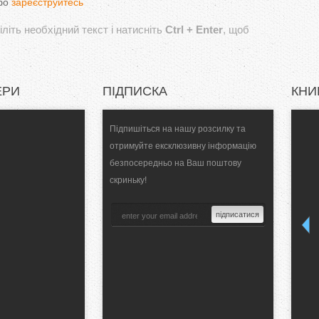
бо
зареєструйтесь
літь необхідний текст і натисніть
Ctrl + Enter
, щоб
ЕРИ
ПІДПИСКА
КНИ
Підпишіться на нашу розсилку та
отримуйте ексклюзивну інформацію
безпосередньо на Ваш поштову
скриньку!