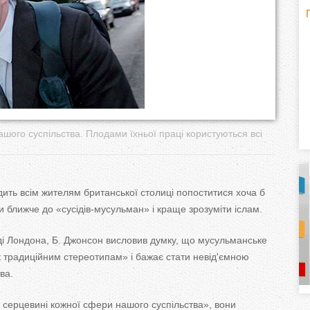
H
(
o
r
i
шого суспільства. Плодами їхньої праці користуються всі
z
o
ть всім жителям британської столиці попоститися хоча б
n
и ближче до «сусідів-мусульман» і краще зрозуміти іслам.
t
ді Лондона, Б. Джонсон висловив думку, що мусульманське
к традиційним стереотипам» і бажає стати невід'ємною
a
ва.
l
)
 серцевині кожної сфери нашого суспільства», вони