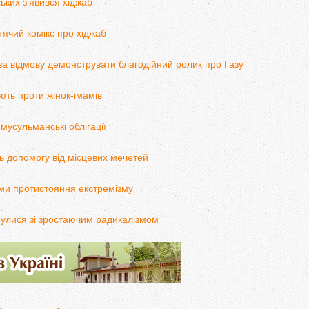
ьких з'явився хіджаб
ячий комікс про хіджаб
 за відмову демонструвати благодійний ролик про Газу
ють проти жінок-імамів
мусульманські облігації
ь допомогу від місцевих мечетей
ами протистояння екстремізму
нулися зі зростаючим радикалізмом