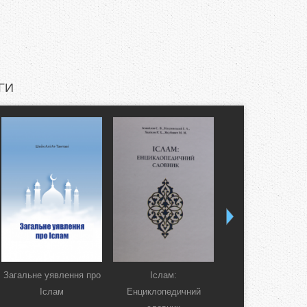
ГИ
Загальне уявлення про
Іслам:
Коран. Перекла
Іслам
Енциклопедичний
смислів українсь