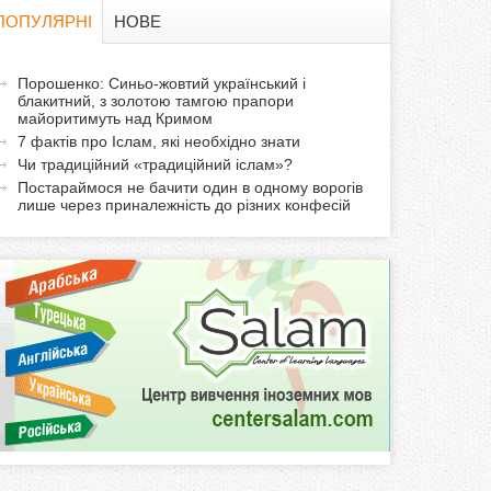
в
ПОПУЛЯРНІ
НОВЕ
а
а
Порошенко: Синьо-жовтий український і
ф
блакитний, з золотою тамгою прапори
к
майоритимуть над Кримом
т
о
7 фактів про Іслам, які необхідно знати
и
Чи традиційний «традиційний іслам»?
р
в
Постараймося не бачити один в одному ворогів
лише через приналежність до різних конфесій
н
м
а
в
а
к
л
а
д
к
а