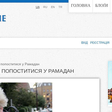
Jump to navigation
ГОЛОВНА
БЛОҐИ
UA
RU
EN
TR
ВХІД
РЕЄСТРАЦІЯ
 попоститися у Рамадан
В ПОПОСТИТИСЯ У РАМАДАН