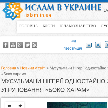
Jump to navigation
U
ГОЛОВНА
БЛОҐИ
ІСЛАМОЗНАВСТВО
СУ
ВХІД
РЕЄСТРАЦІЯ
Головна
>
Новини у світі
>
Мусульмани Нігерії одностайно 
«Боко харам»
В
МУСУЛЬМАНИ НІГЕРІЇ ОДНОСТАЙНО 
и
УГРУПОВАННЯ «БОКО ХАРАМ»
є