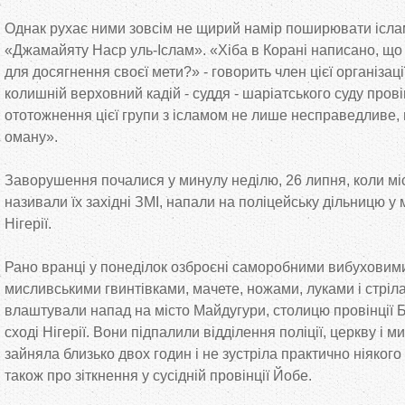
Однак рухає ними зовсім не щирий намір поширювати іслам
«Джамайяту Наср уль-Іслам». «Хіба в Корані написано, що
для досягнення своєї мети?» - говорить член цієї організац
колишній верховний кадій - суддя - шаріатського суду провін
ототожнення цієї групи з ісламом не лише несправедливе,
оману».
Заворушення почалися у минулу неділю, 26 липня, коли міс
називали їх західні ЗМІ, напали на поліцейську дільницю у м
Нігерії.
Рано вранці у понеділок озброєні саморобними вибуховим
мисливськими гвинтівками, мачете, ножами, луками і стріл
влаштували напад на місто Майдугури, столицю провінції Б
сході Нігерії. Вони підпалили відділення поліції, церкву і м
зайняла близько двох годин і не зустріла практично ніяког
також про зіткнення у сусідній провінції Йобе.