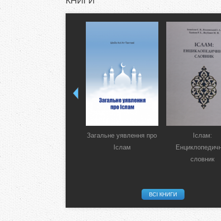
КНИГИ
Загальне уявлення про
Іслам:
Іслам
Енциклопедич
словник
ВСІ КНИГИ