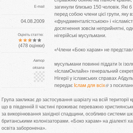
E-mail
загинули близько 150 чоловік. Які б 
перед собою члени цієї групи, яку 
04.08.2009
«фундаменталістською» і «ісламіст
досягнення зовсім неприйнятні, о
Оцініть статтю:
нігерійські мусульмани.
(
478
оцінки)
«Члени «Боко харам» не представля
Автор
мусульмани повинні піддати їх ізоля
oksana
«ІсламОнлайн» генеральний секре
Нігерії у ісламських справах Абдул
передає
Іслам для всіх
з посилан
Група закликає до застосування шаріату на всій території к
що в південній її частині проживає переважно християнськ
за викорінювання західної спадщини, особливо системи шкі
британськими колонізаторами. «Боко харам» на діалекті ха
освіта заборонена».