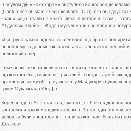
З осудом дій «Боко харам» виступила Конференція ісламсь
(Conference of Islamic Organisations - CIO), яка об’єднує всі
країни. «Ці напади не мають ніякої підстави в ісламі, - за
Абдуллахі Шуайб. - Жоден мусульманин не повинен потура
«Ця група нам невідома, і її ідеологія, що прагне поширити
основному за допомогою насильства, абсолютно неприйнят
релігійний лідер.
Тим часом, незважаючи на всі заяви президента країни, що
під контролем», бойові дії тривали й сьогодні: армійські пі
артилерійському обстрілу мечеть у Майдугури і будинок пе
групи Мухаммада Юсуфа.
Кореспондент AFP став свідком того, як біля відділення пол
застрелили трьох молодих чоловіків. За твердженням коре
чоловіки були арештовані, стояли на колінах і благали про
Джазіра».