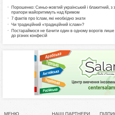
а
Порошенко: Синьо-жовтий український і блакитний, з
o
к
прапори майоритимуть над Кримом
т
7 фактів про Іслам, які необхідно знати
r
и
Чи традиційний «традиційний іслам»?
в
Постараймося не бачити один в одному ворогів лише
i
до різних конфесій
н
а
z
в
к
o
л
а
n
д
к
t
а
)
a
l
МЕНЮ
НАШІ ПАРТНЕРИ
ПІДПИ