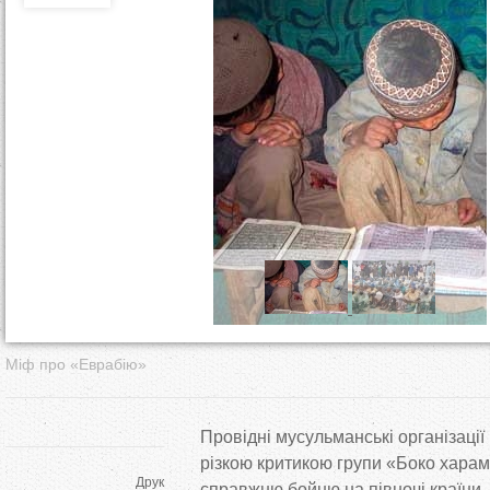
т
у
т
Міф про «Еврабію»
Провідні мусульманські організації 
різкою критикою групи «Боко хара
Друк
справжню бойню на півночі країни, у