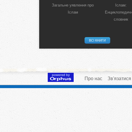
Загальне уявлення про
Іслам:
Іслам
Енциклопедич
словник
ВСІ КНИГИ
Про нас
Зв'язатися