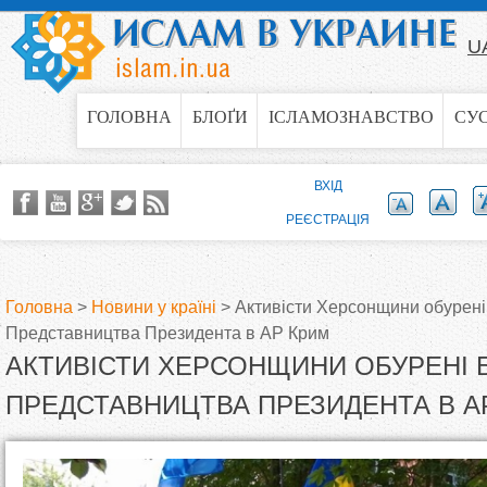
Jump to navigation
U
ГОЛОВНА
БЛОҐИ
ІСЛАМОЗНАВСТВО
СУ
ВХІД
РЕЄСТРАЦІЯ
Головна
>
Новини у країні
>
Активісти Херсонщини обурені
Представництва Президента в АР Крим
В
АКТИВІСТИ ХЕРСОНЩИНИ ОБУРЕНІ 
и
ПРЕДСТАВНИЦТВА ПРЕЗИДЕНТА В А
є