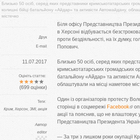
Близько 50 осіб, серед яких представники кримськотатарських гром
колишні бійці батальйону «Айдар» та активісти Автомайдану, обла
містечко
Біля офісу Представництва Презид
в Херсоні відбувається безстроков
Друк
проти бездіяльності, на їх думку, г
E-mail
Попович.
11.07.2017
Близько 50 осіб, серед яких предс
кримськотатарських громадських орг
Оцініть статтю:
батальйону «Айдар» та активісти 
облаштували на місці наметове міс
(
699
оцінки)
Один із організаторів протесту Во
Теги:
сторінці в соцмережі
Facebook
оп
Крим
Херсон
ЗМІ
акція
акції та пояснив, що не влаштовує 
Представництва Президента Україн
Автор
editor
— За три з лишком роки окупації К