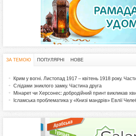
ЗА ТЕМОЮ
ПОПУЛЯРНІ
НОВЕ
H
(
а
Крим у вогні. Листопад 1917 – квітень 1918 року. Час
o
к
Слідами зниклого замку. Частина друга
т
Мінарет чи Херсонес: добродійний принт викликав хв
r
и
Ісламська проблематика у «Книзі мандрів» Евлії Челеб
в
i
н
а
z
в
к