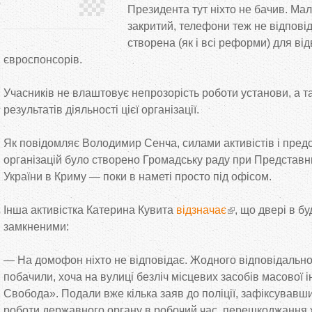
Президента тут ніхто не бачив. Мал
закритий, телефони теж не відпові
створена (як і всі реформи) для ві
євроспонсорів.
Учасників не влаштовує непрозорість роботи установи, а т
результатів діяльності цієї організації.
Як повідомляє Володимир Сенча, силами активістів і пред
організацій було створено Громадську раду при Представ
України в Криму — поки в наметі просто під офісом.
Інша активістка Катерина Кувита
відзначає
, що двері в 
замкненими:
— На домофон ніхто не відповідає. Жодного відповідальног
побачили, хоча на вулиці безліч місцевих засобів масової 
Свобода». Подали вже кілька заяв до поліції, зафіксувавши
роботи державного органу в робочий час, перешкоджання 