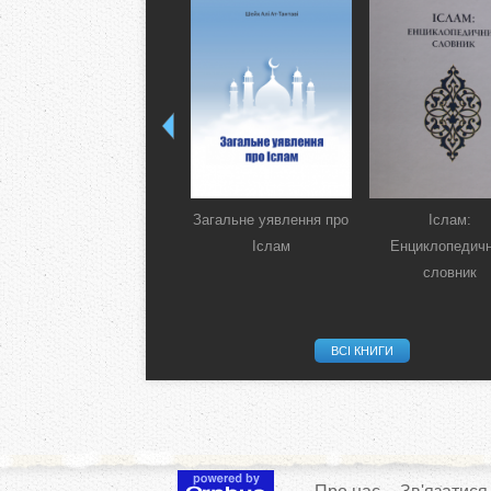
Загальне уявлення про
Іслам:
Іслам
Енциклопедич
словник
ВСІ КНИГИ