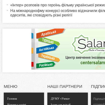
а
«Інтер» розповів про героїнь фільму української реж
o
к
На міжнароднофму конкурсі особливо відзначили філ
т
одеситів, які сповідують різні релігії
r
и
в
i
н
а
z
в
к
o
л
а
n
д
к
t
а
)
a
МЕНЮ
НАШІ ПАРТНЕРИ
ПІДПИ
l
Головна
ДУМУ «Умма»
Підпишіт
отримуй
Новини у країні
Іслам для всіх