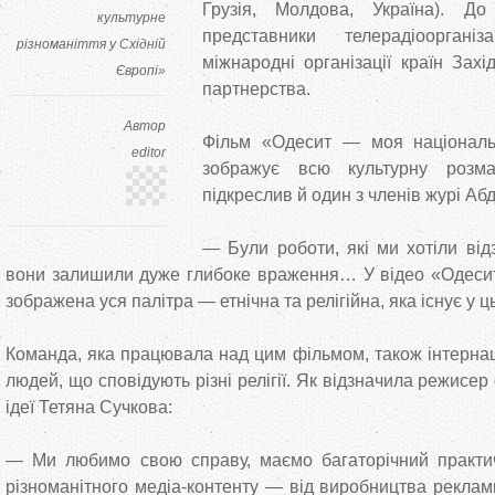
Грузія, Молдова, Україна). Д
культурне
представники телерадіоорганіз
різноманіття у Східній
міжнародні організації країн Зах
Європі»
партнерства.
Автор
Фільм «Одесит — моя національн
editor
зображує всю культурну розма
підкреслив й один з членів журі А
— Були роботи, які ми хотіли від
вони залишили дуже глибоке враження… У відео «Одесит
зображена уся палітра — етнічна та релігійна, яка існує у ц
Команда, яка працювала над цим фільмом, також інтернац
людей, що сповідують різні релігії. Як відзначила режисер
ідеї Тетяна Сучкова:
— Ми любимо свою справу, маємо багаторічний практич
різноманітного медіа-контенту — від виробництва реклам