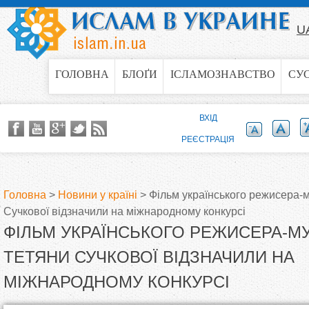
Jump to navigation
U
ГОЛОВНА
БЛОҐИ
ІСЛАМОЗНАВСТВО
СУ
ВХІД
РЕЄСТРАЦІЯ
Головна
>
Новини у країні
>
Фільм українського режисера-
Сучкової відзначили на міжнародному конкурсі
В
ФІЛЬМ УКРАЇНСЬКОГО РЕЖИСЕРА-М
и
ТЕТЯНИ СУЧКОВОЇ ВІДЗНАЧИЛИ НА
МІЖНАРОДНОМУ КОНКУРСІ
є