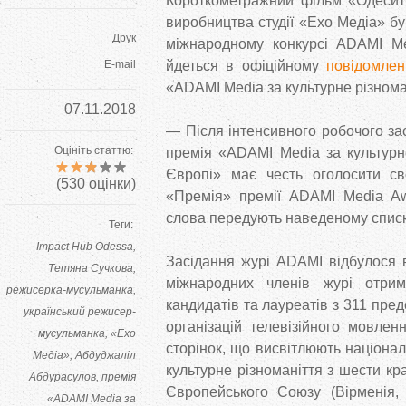
Короткометражний фільм «Одесит
виробництва студії «Ехо Медіа» б
Друк
міжнародному конкурсі ADAMI Me
E-mail
йдеться в офіційному
повідомле
«ADAMI Media за культурне різноман
07.11.2018
— Після інтенсивного робочого зас
Оцініть статтю:
премія «ADAMI Media за культурне
Європі» має честь оголосити сво
(
530
оцінки)
«Премія» премії ADAMI Media Aw
слова передують наведеному спис
Теги:
Impact Hub Odessa
Засідання журі ADAMI відбулося 
Тетяна Сучкова
міжнародних членів журі отри
режисерка-мусульманка
кандидатів та лауреатів з 311 пред
український режисер-
організацій телевізійного мовлен
мусульманка
«Ехо
сторінок, що висвітлюють національ
Медіа»
Абдуджаліл
культурне різноманіття з шести кр
Абдурасулов
премія
Європейського Союзу (Вірменія, 
«ADAMI Media за