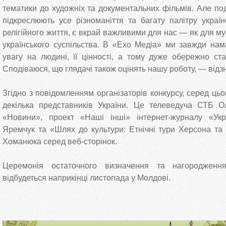
тематики до художніх та документальних фільмів. Але поді
підкреслюють усе різноманіття та багату палітру україн
релігійного життя, є вкрай важливими для нас — як для му
українського суспільства. В «Ехо Медіа» ми завжди на
увагу на людині, її цінності, а тому дуже обережно ста
Сподіваюся, що глядачі також оцінять нашу роботу, — відз
Згідно з повідомленням організаторів конкурсу, серед цьо
декілька представників України. Це телеведуча СТБ Ол
«Новини», проект «Наші інші» інтернет-журналу «Укр
Яремчук та «Шлях до культури: Етнічні тури Херсона та
Хоманюка серед веб-сторінок.
Церемонія остаточного визначення та нагородженн
відбудеться наприкінці листопада у Молдові.