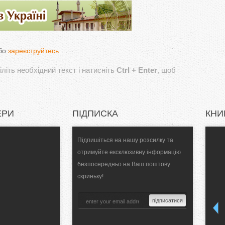
бо
зареєструйтесь
літь необхідний текст і натисніть
Ctrl + Enter
, щоб
ЕРИ
ПІДПИСКА
КНИ
Підпишіться на нашу розсилку та
отримуйте ексклюзивну інформацію
безпосередньо на Ваш поштову
скриньку!