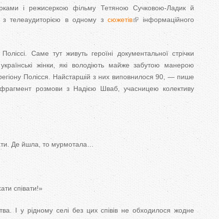
зірками і режисеркою фільму Тетяною Сучковою-Ладик й
и з телеаудиторією в одному з
сюжетів
інформаційного
оліссі. Саме тут живуть героїні документальної стрічки
і українські жінки, які володіють майже забутою манерою
регіону Полісся. Найстаршій з них виповнилося 90, — пише
 фрагмент розмови з Надією Шваб, учасницею колективу
ати. Де йшла, то мурмотала…
ати співати!»
тва. І у рідному селі без цих співів не обходилося жодне