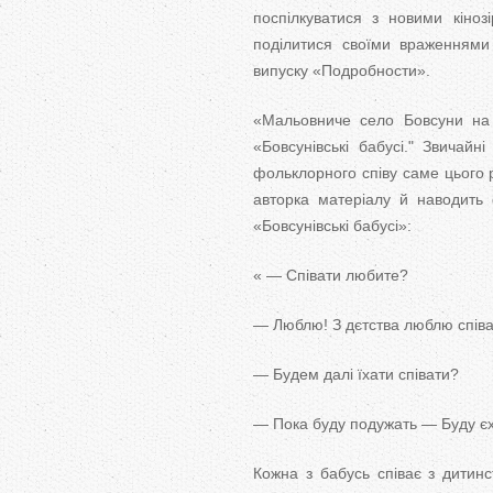
поспілкуватися з новими кіно
поділитися своїми враженням
випуску «Подробности».
«Мальовниче село Бовсуни на П
«Бовсунівські бабусі." Звичайн
фольклорного співу саме цього 
авторка матеріалу й наводить
«Бовсунівські бабусі»:
« — Співати любите?
— Люблю! З дєтства люблю спів
— Будем далі їхати співати?
— Пока буду подужать — Буду єх
Кожна з бабусь співає з дитинс