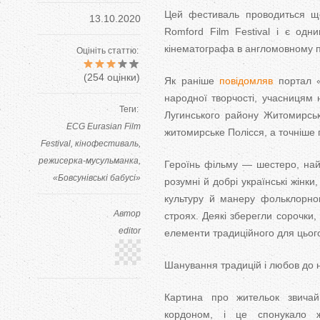
Цей фестиваль проводиться що
13.10.2020
Romford Film Festival і є одн
кінематографа в англомовному п
Оцініть статтю:
(
254
оцінки)
Як раніше
повідомляв
портал «
народної творчості, учасницям 
Теги:
Лугинського району Житомирськ
ECG Eurasian Film
житомирське Полісся, а точніше 
Festival
кінофестиваль
режисерка-мусульманка
Героїнь фільму — шестеро, найм
«Бовсунівські бабусі»
розумні й добрі українські жінки
культуру й манеру фольклорног
Автор
строях. Деякі зберегли сорочки,
editor
елементи традиційного для цього
Шанування традицій і любов до н
Картина про жительок звичай
кордоном, і це спонукало ж