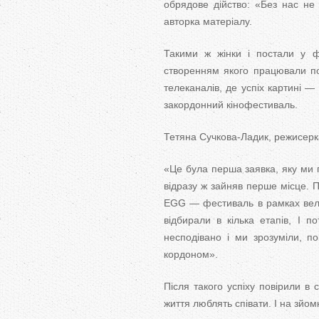
обрядове дійство: «Без нас не
авторка матеріалу.
Такими ж жінки і постали у фі
створенням якого працювали по
телеканалів, де успіх картині —
закордонний кінофестиваль.
Тетяна Сучкова-Ладик, режисерка
«Це була перша заявка, яку ми 
відразу ж зайняв перше місце. 
ЕGG — фестиваль в рамках вели
відбирали в кілька етапів, І 
несподівано і ми зрозуміли, по
кордоном».
Після такого успіху повірили в 
життя люблять співати. І на зйо