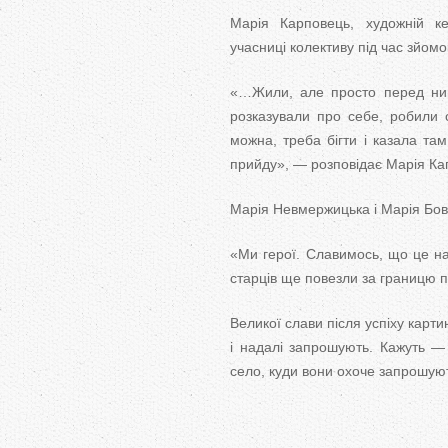
Марія Карповець, художній кер
учасниці колективу під час зйом
«…Жили, але просто перед ним
розказували про себе, робили 
можна, треба бігти і казала там
прийду», — розповідає Марія Ка
Марія Невмержицька і Марія Бовсу
«Ми герої. Славимось, що це на
старців ще повезли за границю п
Великої слави після успіху карти
і надалі запрошують. Кажуть —
село, куди вони охоче запрошую