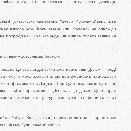
 повінчаються, як не поспіваємо! — цитує слова учасниць
льмі української режисерки Тетяни Сучкової-Ладик, над
над півтора року. Коли завершили, показали на одному з
 не пророкували. Тоді команда і вирішила подати заявку на
 фільму «Бовсунівські бабусі»:
подали. Це був Лондонський фестиваль і він (фільм — ред)
При чому, я можу зазначити, що цей фестиваль називається
кого фестивалю в Лондоні. І це було незалежне журі, нас
потім — «Ви переможець». Для нас це дійсно було вкрай
вірили, скажімо так, у журі, яке буває на фестивалях за
себе і бабусі. Хоча, кажуть, призів не чекали — просто все
мках фільму були самими собою.