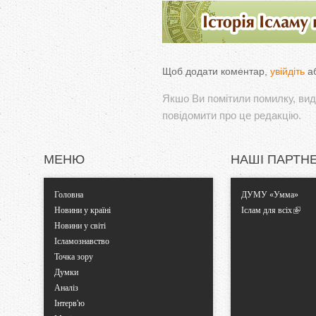
Щоб додати коментар,
увійдіть
а
Якшо Ви помітили помилку, виді
повідомити про це редакцію.
МЕНЮ
НАШІ ПАРТН
Головна
ДУМУ «Умма»
Новини у країні
Іслам для всіх
Новини у світі
Ісламознавство
Точка зору
Думки
Аналіз
Інтерв'ю