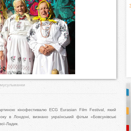
H
(
o
r
i
z
o
n
и-мусульманки
t
a
тиною кінофестивалю ECG Eurasian Film Festival, який
ку в Лондоні, визнано український фільм «Бовсунівські
l
)
вої-Ладик.