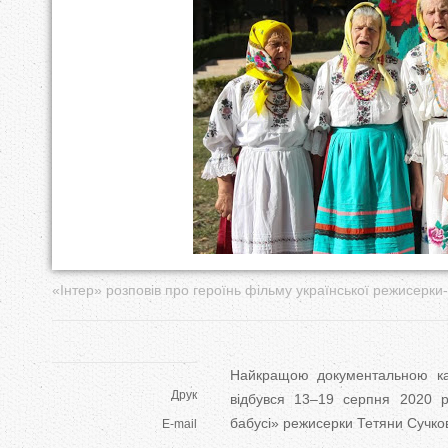
у
т
«Інтер» розповів про героїнь фільму української режисерк
Найкращою документальною кар
Друк
відбувся 13–19 серпня 2020 ро
бабусі» режисерки Тетяни Сучко
E-mail