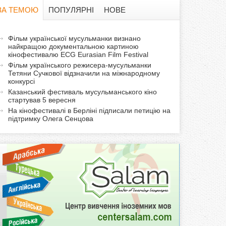
в
ЗА ТЕМОЮ
ПОПУЛЯРНІ
НОВЕ
а
а
Фільм української мусульманки визнано
ф
найкращою документальною картиною
к
кінофестивалю ECG Eurasian Film Festival
т
о
Фільм українського режисера-мусульманки
и
Тетяни Сучкової відзначили на міжнародному
конкурсі
р
в
Казанський фестиваль мусульманського кіно
н
стартував 5 вересня
м
а
На кінофестивалі в Берліні підписали петицію на
підтримку Олега Сенцова
в
а
к
л
а
д
к
а