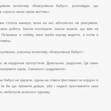
івник колективу «Бовсунівські бабусі», розповідає, що
ок «просто жили своїм життям».
и стояла камера, вони на неї абсолютно не реагували,
свою роботу. Інколи поспішали, інколи казали, що вже не
 Петровна: я побіжу, мені треба корову видоїти, а потім я
повець.
нівська, учасниці колективу «Бовсунівські бабусі»:
с за кордоном пропустили. Довольниє, радосниє. Це таких
оказувати скрізь. Сміємося і радуємося».
ни бабусі не відчули, однак на співочі фестивалі за кордон їх
 їм би ще прожити довше, аби і надалі прославляти своє
ть любителів зеленого туризму.