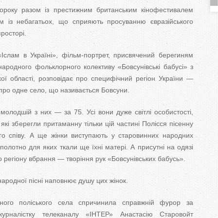
T
року разом із престижним британським кінофестивалем
им із небагатьох, що сприяють просуванню євразійського
a
росторі.
b
Іслам в Україні», фільм-портрет, присвячений берегиням
s
народного фольклорного колективу «Бовсунівські бабусі» з
ої області, розповідає про специфічний регіон України —
про одне село, що називається Бовсуни.
олодшій з них — за 75. Усі вони дуже світлі особистості,
, які зберегли притаманну тільки цій частині Полісся пісенну
о співу. А ще жінки виступають у старовинних народних
 полотно для яких ткали ще їхні матері. А присутні на одязі
 регіону вбрання — творіння рук «Бовсунівських бабусь».
ародної пісні наповнює душу цих жінок.
ного поліського села спричинила справжній фурор за
урналістку телеканалу «ІНТЕР» Анастасію Старовойт