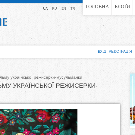
Jump to navigation
ГОЛОВНА
БЛОҐИ
UA
RU
EN
TR
ВХІД
РЕЄСТРАЦІЯ
фільму української режисерки-мусульманки
ЛЬМУ УКРАЇНСЬКОЇ РЕЖИСЕРКИ-