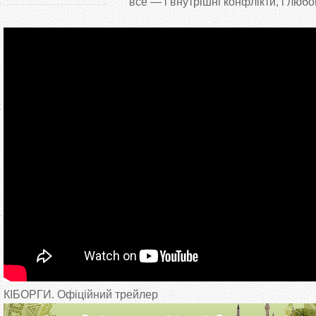
все — і внутрішні конфлікти, і любов
КІБОРГИ. Офіційний трейлер