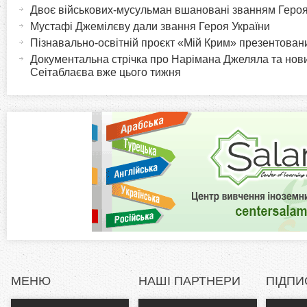
а
Двоє військових-мусульман вшановані званням Героя
o
к
Мустафі Джемілєву дали звання Героя України
т
Пізнавально-освітній проєкт «Мій Крим» презентовани
r
и
Документальна стрічка про Нарімана Джеляла та нов
в
Сеітаблаєва вже цього тижня
i
н
а
z
в
к
o
л
а
n
д
к
t
а
)
a
l
МЕНЮ
НАШІ ПАРТНЕРИ
ПІДПИ