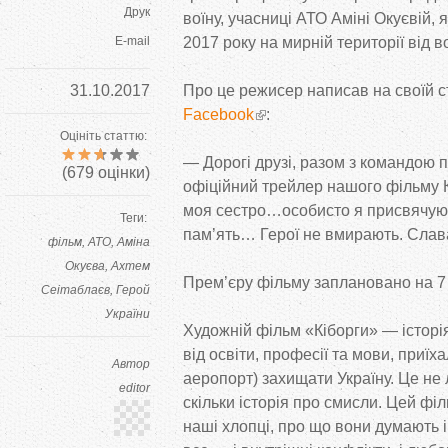
Друк
воїну, учасниці АТО Аміні Окуєвій, 
E-mail
2017 року на мирній території від в
31.10.2017
Про це режисер написав на своїй с
Facebook
:
Оцініть статтю:
— Дорогi друзi, разом з командою
(
679
оцінки)
офiцiйний трейлер нашого фiльму 
моя сестро…особисто я присвячую
Теги:
пам’ять… Героï не вмирають. Слава
фільм
АТО
Аміна
Окуєва
Ахтем
Прем’єру фільму заплановано на 7 
Сеітаблаєв
Герой
України
Художній фільм «Кіборги» — історі
від освіти, професії та мови, приї
Автор
аеропорт) захищати Україну. Це не 
editor
скільки історія про смисли. Цей фі
наші хлопці, про що вони думають і