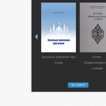
Загальне уявлення про
Іслам:
Іслам
Енциклопедич
словник
ВСІ КНИГИ