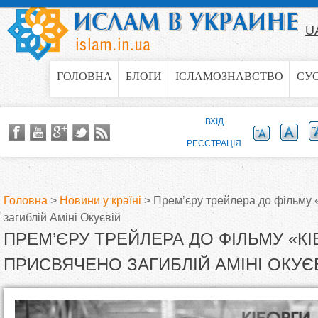
Jump to navigation
U
ГОЛОВНА
БЛОҐИ
ІСЛАМОЗНАВСТВО
СУ
ВХІД
РЕЄСТРАЦІЯ
Головна
>
Новини у країні
>
Прем’єру трейлера до фільму 
загиблій Аміні Окуєвій
В
ПРЕМ’ЄРУ ТРЕЙЛЕРА ДО ФІЛЬМУ «К
и
ПРИСВЯЧЕНО ЗАГИБЛІЙ АМІНІ ОКУЄ
є