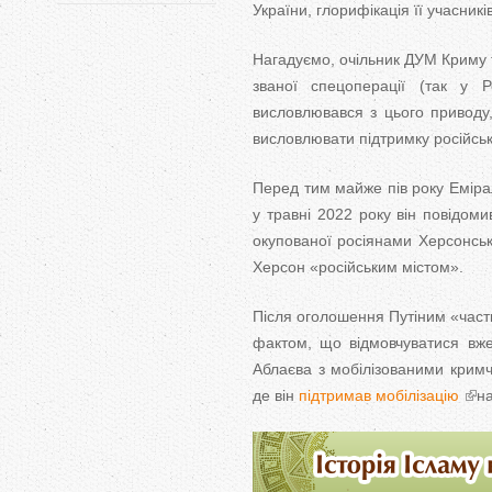
України, глорифікація її учасникі
Нагадуємо, очільник ДУМ Криму т
званої спецоперації (так у 
висловлювався з цього приводу,
висловлювати підтримку російсько
Перед тим майже пів року Емірал
у травні 2022 року він повідом
окупованої росіянами Херсонськ
Херсон «російським містом».
Після оголошення Путіним «частк
фактом, що відмовчуватися вже
Аблаєва з мобілізованими кримч
де він
підтримав мобілізацію
на