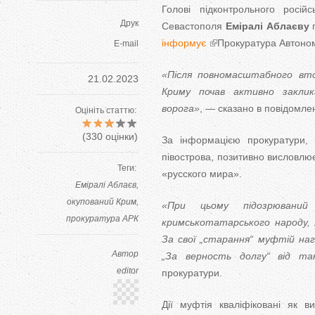
Голові підконтрольного росій
Друк
Севастополя
Еміралі Аблаєву
п
інформує
Прокуратура Автоном
E-mail
«Після повномасштабного втор
21.02.2023
Криму почав активно заклик
ворога»
, — сказано в повідомлен
Оцініть статтю:
(
330
оцінки)
За інформацією прокуратури, 
півострова, позитивно висловлює
Теги:
«русского мира».
Еміралі Аблаєв
окупований Крим
«При цьому підозрюваний 
прокуратура АРК
кримськотатарського народу, я
За свої „старання“ муфтій н
Автор
„За верность долгу“ від та
editor
прокуратури.
Дії муфтія кваліфіковані як в