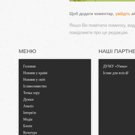
Щоб додати коментар,
увійдіть
а
Якшо Ви помітили помилку, виді
повідомити про це редакцію.
МЕНЮ
НАШІ ПАРТН
Головна
ДУМУ «Умма»
Новини у країні
Іслам для всіх
Новини у світі
Ісламознавство
Точка зору
Думки
Аналіз
Інтерв'ю
Медіа
Блоґи
Культура