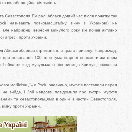
в та колабораційна діяльність.
а Севастополя Еміралі Аблаєв довгий час після початку так
Росії називають повномасштабну війну з Україною) не
 але наприкінці вересня минулого року він почав активно
ї агресії проти України.
і Аблаєв зберігав стриманість із цього приводу. Наприклад,
ив про посилання 100 тонн гуманітарної допомоги жителям
ої области «від мусульман і підприємців Криму», назвавши
ової мобілізації» в Росії, очевидно, муфтія поставили перед
 не вийде, і ЗМІ невдовзі повідомили про зустріч муфтія
анами та севастопольцями в одній із частин Севастополя,
 війну проти України.