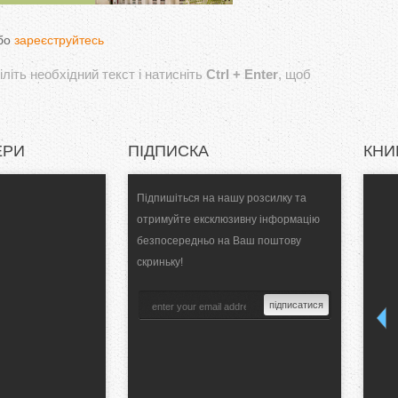
бо
зареєструйтесь
літь необхідний текст і натисніть
Ctrl + Enter
, щоб
ЕРИ
ПІДПИСКА
КНИ
Підпишіться на нашу розсилку та
отримуйте ексклюзивну інформацію
безпосередньо на Ваш поштову
скриньку!