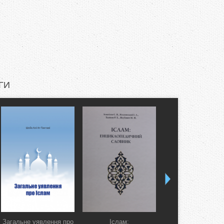
ГИ
Загальне уявлення про
Іслам:
Коран. Перекла