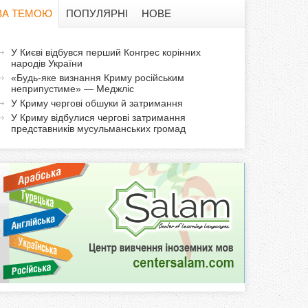
в
ЗА ТЕМОЮ
ПОПУЛЯРНІ
НОВЕ
а
а
У Києві відбувся перший Конгрес корінних
ф
народів України
к
«Будь-яке визнання Криму російським
т
о
неприпустиме» — Меджліс
и
У Криму чергові обшуки й затримання
р
в
У Криму відбулися чергові затримання
представників мусульманських громад
н
м
а
в
а
к
л
а
д
к
а