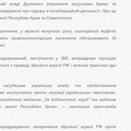
T
ській владі Духовного управління мусульман Криму та
овідомили про підозру в колабораційній діяльності. Про це
a
ної Республіки Крим та Севастополя.
b
гнення, у вересні минулого року, окупаційний муфтій
ати кримськотатарське населення підтримувати дії
s
ні.
підозрюваний, виступаючи у ЗМІ, виправдовує окупацію
ться з приводу збройної агресії РФ і загалом транслює ідеї
засуджував українську владу та представників
кі виступають проти окупації українського півострова.
агороджений медаллю „За доблестный труд“ та орденом
к званої Республіки Крим»
, — наголошує пресслужба
иправдовування, заперечення збройної агресії РФ проти