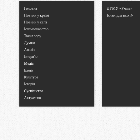
Головна
ДУМУ «Умма»
Новини у країні
Іслам для всіх
Новини у світі
Ісламознавство
Точка зору
Думки
Аналіз
Інтерв'ю
Медіа
Блоґи
Культура
Історія
Суспільство
Актуально