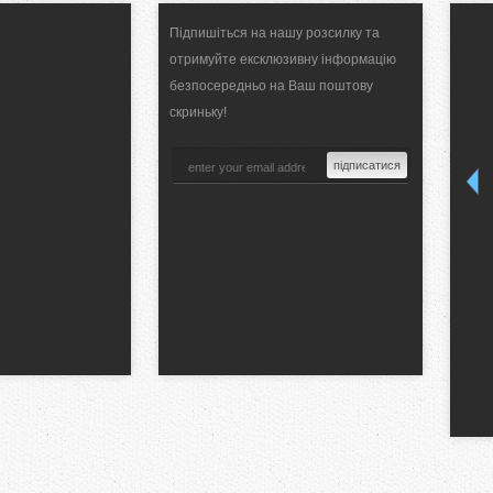
Підпишіться на нашу розсилку та
отримуйте ексклюзивну інформацію
безпосередньо на Ваш поштову
скриньку!