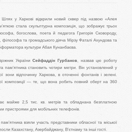
T
a
 Шлях у Харкові відкрили новий сквер під назвою «Алея
м’яткою стала скульптурна композиція, що зображує трьох
b
ілософа, богослова, поета й педагога Григорія Сковороду,
s
, філософа та громадського діяча Мірзу Фаталі Ахундова та
реформатора культури Абая Кунанбаєва.
удожник України
Сейфаддін Гурбанов
, назвав цю роботу
а пам’ятника становить чотири метри. Він установлений у
 зони відпочинку Харкова, в оточенні фонтанів і зелені.
ної композиції — те, що вона робить повний оберт на 360
є майже 2,5 тис. кв. метрів та обладнана безплатною
ми пристроями для мобільних телефонів.
 пам’ятника взяли участь представники обласної та міської
посли Казахстану, Азербайджану, В'єтнаму та інші гості.