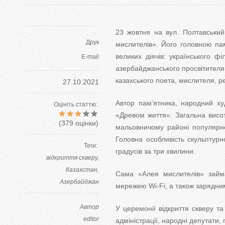
23 жовтня на вул. Полтавський
Друк
мислителів». Його головною па
великих діячів: українського ф
E-mail
азербайджанського просвітителя
казахського поета, мислителя, 
27.10.2021
Автор пам’ятника, народний х
Оцініть статтю:
«Древом життя». Загальна висот
(
379
оцінки)
мальовничому районі популярної
Головна особливість скульптур
Теги:
градусів за три хвилини.
відкриття скверу
Казахстан
Сама «Алея мислителів» займа
Азербайджан
мережею Wi-Fi, а також зарядни
Автор
У церемонії відкриття скверу та
editor
адміністрації, народні депутати, 