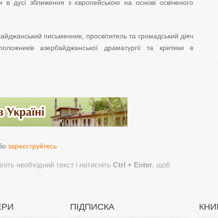
и в дусі зближення з європейською на основі освіченого
йджанський письменник, просвітитель та громадський діяч
оложників азербайджанської драматургії та критики в
бо
зареєструйтесь
літь необхідний текст і натисніть
Ctrl + Enter
, щоб
ЕРИ
ПІДПИСКА
КНИ