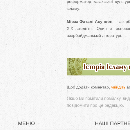
реформатор казахської культур
ісламу.
Мірза Фаталі Ахундов
— азерба
ХІХ століття. Один з основоп
азербайджанській літературі.
Щоб додати коментар,
увійдіть
а
Якшо Ви помітили помилку, виді
повідомити про це редакцію.
МЕНЮ
НАШІ ПАРТН