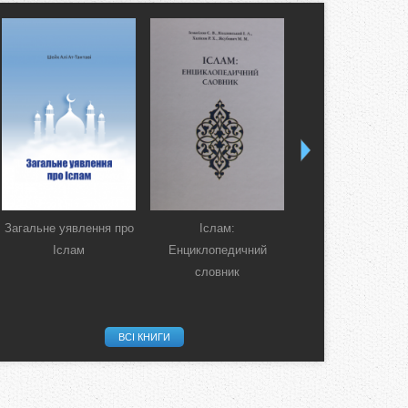
Загальне уявлення про
Іслам:
Коран. Перекла
Іслам
Енциклопедичний
смислів українсь
словник
мовою
ВСІ КНИГИ