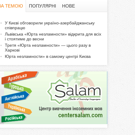
в
ЗА ТЕМОЮ
ПОПУЛЯРНІ
НОВЕ
а
а
У Києві обговорили україно-азербайджанську
ф
співпрацю
к
Львівська «Юрта незламности» відкрита для всіх
т
о
і стоятиме до весни
и
Третя «Юрта незламности» — цього разу в
Харкові
р
в
Юрта незламности» в самому центрі Києва
н
м
а
в
а
к
л
а
д
к
а