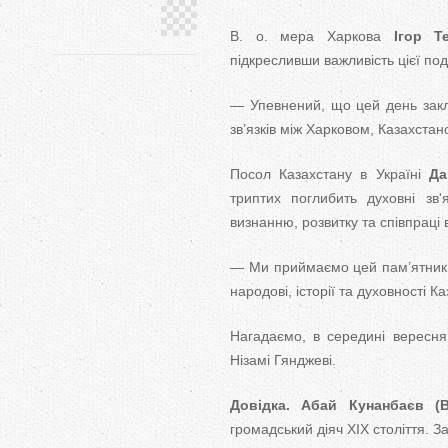
В. о. мера Харкова
Ігор Т
підкресливши важливість цієї поді
— Упевнений, що цей день закл
зв’язків між Харковом, Казахста
Посол Казахстану в Україні
Да
триптих поглибить духовні зв
визнанню, розвитку та співпраці 
— Ми приймаємо цей пам’ятник я
народові, історії та духовності К
Нагадаємо, в середині вересня
Нізамі Гянджеві.
Довідка. Абай Кунанбаєв (
громадський діяч ХІХ століття. З