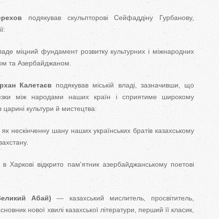
ерехов
подякував скульпторові Сейфаддіну Гурбанову,
ї:
аде міцний фундамент розвитку культурних і міжнародних
ном та Азербайджаном.
рхан Калетаєв
подякував міській владі, зазначивши, що
'язки між народами наших країн і сприятиме широкому
в царині культури й мистецтва:
к нескінченну шану наших українських братів казахському
азахстану.
 в Харкові відкрито пам'ятник азербайджанському поетові
Великий Абай)
— казахський мислитель, просвітитель,
асновник нової хвилі казахської літератури, перший її класик,