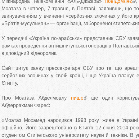
Міжнародна телекомпанія «Аль-Джазіра»
повідомляє
,
Моатаза в четвер, 7 травня, в Полтаві, заявивши, що то
звинуваченням у вчиненні «серйозних злочинах у його кр
«Братів-мусульман» — організації, забороненої єгипетськ
У передачі «Україна по-арабськи» представник СБУ заяв
рамках проведення антишпигунської операції в Полтавські
відповідний відеоролик.
Сайт цитує заяву прессекретаря СБУ про те, що арешт
серйозних злочинах у своїй країні, і що Україна планує
Єгипту.
Про Моатаза Абделмовлу
пише
ще один користува
Абдеррахман Фарес:
«Моатаз Мохамед народився 1993 року, живе в Україні
офіційно. Його заарештовано в Єгипті 12 січня 2014 рок
студентом Єгипетського університету науки й техніки. В у