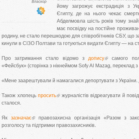
Власкор
йому загрожує екстрадиція з У
Єгипту, де на нього чекає смерт
Абделмовла шість років тому знай
має посвідку на постійне проживанн
родину, не стало перешкодою для співробітників СБУ, що з
кинули в СІЗО Полтави та готуються видати Єгипту — на ст
Про затримання стало відомо з
допису
самого пол
«Фейсбук» (сторінка з нікнеймом Sofy Al Mazag, переклад з 
«Мене заарештували й намагалися депортувати з України.
Також хлопець
просить
журналістів відреагувати й пові
сталося.
Як
зазначає
правозахисна організація «Разом з зак
розголосу та підтримки правозахисників.