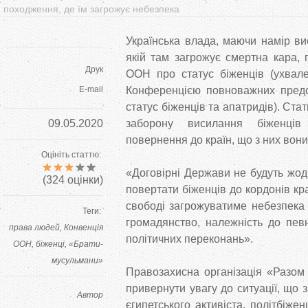
походження, де їм загрожує небезпека
Українська влада, маючи намір ви
якій там загрожує смертна кара, 
Друк
ООН про статус біженців (ухвал
E-mail
Конференцією повноважних предс
статус біженців та апатридів). Ста
09.05.2020
заборону висилання біженці
повернення до країн, що з них вони
Оцініть статтю:
«Договірні Держави не будуть жо
(
324
оцінки)
повертати біженців до кордонів кра
свободі загрожуватиме небезпека ч
Теги:
громадянство, належність до певн
права людей
Конвенція
політичних переконань».
ООН
біженці
«Брати-
мусульмани»
Правозахисна організація «Разом
привернути увагу до ситуації, що 
Автор
єгипетського активіста, політбіж