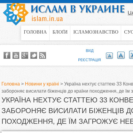
Jump to navigation
U
ГОЛОВНА
БЛОҐИ
ІСЛАМОЗНАВСТВО
СУ
ВХІД
РЕЄСТРАЦІЯ
Головна
>
Новини у країні
>
Україна нехтує статтею 33 Кон
забороняє висилати біженців до країни походження, де їм 
В
УКРАЇНА НЕХТУЄ СТАТТЕЮ 33 КОНВЕ
и
ЗАБОРОНЯЄ ВИСИЛАТИ БІЖЕНЦІВ Д
ПОХОДЖЕННЯ, ДЕ ЇМ ЗАГРОЖУЄ НЕ
є