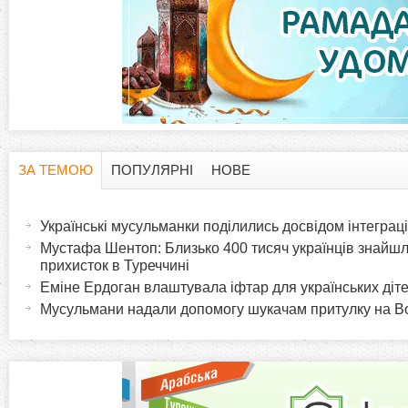
ЗА ТЕМОЮ
ПОПУЛЯРНІ
НОВЕ
H
(
а
Українські мусульманки поділились досвідом інтеграці
o
к
Мустафа Шентоп: Близько 400 тисяч українців знайш
т
прихисток в Туреччині
r
и
Еміне Ердоган влаштувала іфтар для українських діте
в
Мусульмани надали допомогу шукачам притулку на В
i
н
а
z
в
к