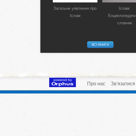
Загальне уявлення про
Іслам:
Іслам
Енциклопедич
словник
ВСІ КНИГИ
Про нас
Зв'язатися