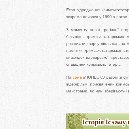
Етап від­родження кримськотатар
зокрема почався у 1990-х роках.
З моменту нової трагічної сто
більшість кримськотатарських 
розпочати творчу діяльність на 
пам’ятки кримськотатарської іс
внаслідок варварської «реставр
спадщини кримських татар…
На
сайті
ЮНЕСКО разом зі суп
відеофільм, присвячений кримсь
майстрами, які нині зберігають і