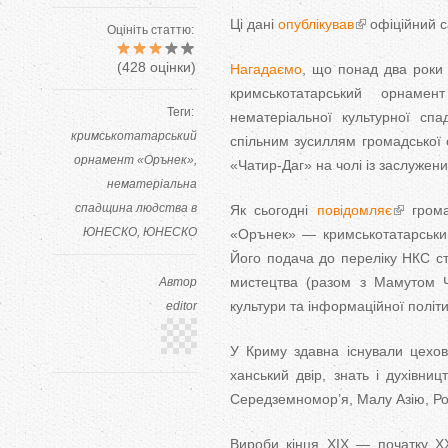
Ці дані
опублікував
офіційний 
Оцініть статтю:
(
428
оцінки)
Нагадаємо
, що понад два роки 
кримськотатарський орнаме
Теги:
нематеріальної культурної сп
кримськотатарський
спільним зусиллям громадської о
орнамент «Орънек»
«Чатир-Даг» на чолі із заслуже
нематеріальна
спадщина людства в
Як сьогодні
повідомляє
грома
ЮНЕСКО
ЮНЕСКО
«Орънек» — кримськотатарський
Його подача до переліку НКС ст
мистецтва (разом з Мамутом Ч
Автор
культури та інформаційної політи
editor
У Криму здавна існували цехові
ханський двір, знать і духівниц
Середземномор’я, Малу Азію, Ро
Вироби кінця XIX — початку XX 