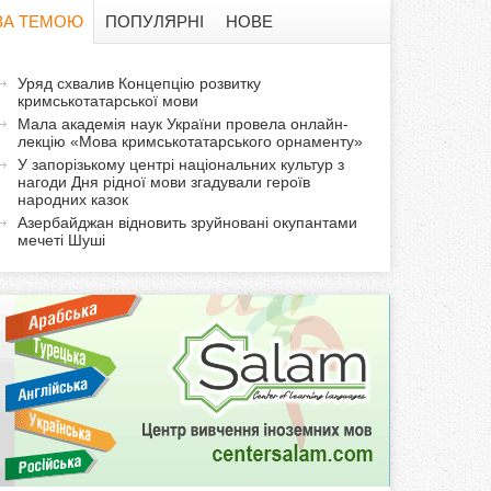
в
ЗА ТЕМОЮ
ПОПУЛЯРНІ
НОВЕ
а
а
Уряд схвалив Концепцію розвитку
ф
кримськотатарської мови
к
Мала академія наук України провела онлайн-
т
о
лекцію «Мова кримськотатарського орнаменту»
и
У запорізькому центрі національних культур з
нагоди Дня рідної мови згадували героїв
р
в
народних казок
н
Азербайджан відновить зруйновані окупантами
м
а
мечеті Шуші
в
а
к
л
а
д
к
а