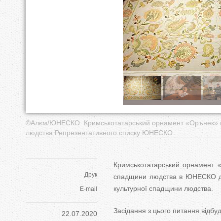
у
т
©️Алєм/ЮНЕСКО: Кримськотатарський орнамент «Орънек» в
людства Репрезентативного списку ЮНЕСКО
Кримськотатарський орнамент «
Друк
спадщини людства в ЮНЕСКО дл
культурної спадщини людства.
E-mail
Засідання з цього питання відбуд
22.07.2020