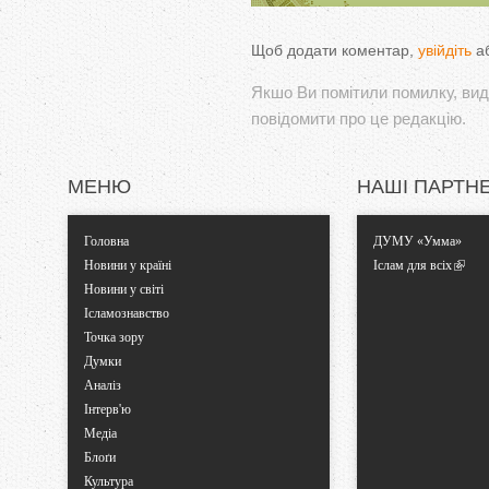
Щоб додати коментар,
увійдіть
а
Якшо Ви помітили помилку, виді
повідомити про це редакцію.
МЕНЮ
НАШІ ПАРТН
Головна
ДУМУ «Умма»
Новини у країні
Іслам для всіх
Новини у світі
Ісламознавство
Точка зору
Думки
Аналіз
Інтерв'ю
Медіа
Блоґи
Культура