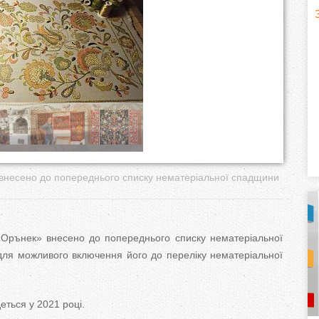
H
(
o
r
i
z
o
несено до попереднього списку нематеріальної спадщини
n
t
Орънек» внесено до попереднього списку нематеріальної
я можливого включення його до переліку нематеріальної
a
l
)
еться у 2021 році.