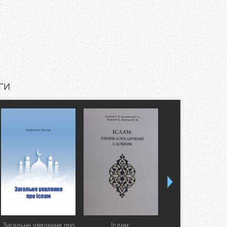
ГИ
Загальне уявлення про
Іслам:
Коран. Перекла