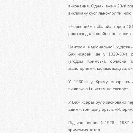
виконання. Однак, вже у 20-ті р
викликану суспільно-політичною 
«Червоний» і «білий» терор 19
років завдали серйозної шкоди 
Центром національної художньо
Бахчисарай, де у 1920-30-ті р
(згодом Кримська обласна т
майстернями: килимоткацтва, ви
У 1930-ті у Криму створювалис
вишивкою і шит­тям на експорт.
У Бахчисараї було засновано пе
адим», гончарну артіль «Илери»; 
Під час репресій 1928 і 1937–
кримських татар.