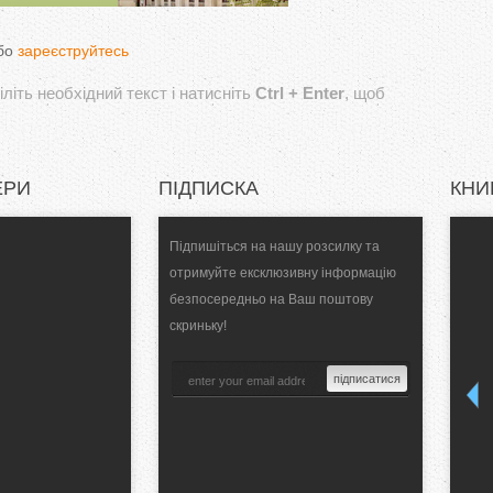
бо
зареєструйтесь
літь необхідний текст і натисніть
Ctrl + Enter
, щоб
ЕРИ
ПІДПИСКА
КНИ
Підпишіться на нашу розсилку та
отримуйте ексклюзивну інформацію
безпосередньо на Ваш поштову
скриньку!