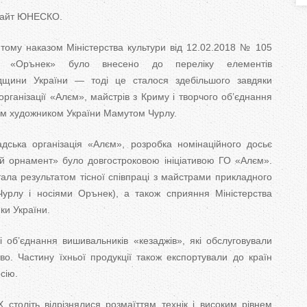
T
сайт ЮНЕСКО.
a
тому наказом Міністерства культури від 12.02.2018 № 105
нт «Орънек» було внесено до переліку елементів
b
адщини України — тоді це сталося здебільшого завдяки
s
рганізації «Алєм», майстрів з Криму і творчого об’єднання
ним художником України Мамутом Чурлу.
дська організація «Алєм», розробка номінаційного досьє
 орнамент» було довгостроковою ініціативою ГО «Алєм».
ала результатом тісної співпраці з майстрами прикладного
урлу і носіями Орънек), а також сприяння Міністерства
ки України.
 об’єднання вишивальників «кезаджів», які обслуговували
тво. Частину їхньої продукції також експортували до країн
сію.
століть відрізнялися розмаїттям технік і високим рівнем