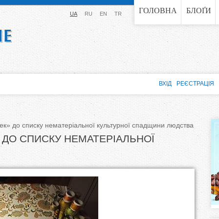
Jump to navigation
ГОЛОВНА
БЛОҐИ
UA
RU
EN
TR
ВХІД
РЕЄСТРАЦІЯ
» до списку нематеріальної культурної спадщини людства
ДО СПИСКУ НЕМАТЕРІАЛЬНОЇ