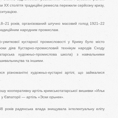
оки ХХ століття традиційні ремесла пережили серйозну кризу,
ситуацією.
18–21 років, організований штучно масовий голод 1921–22
традиційним народним промислам.
-ужиткової кустарної промисловості у Криму було місто
оки діяв Кустарно-промисловий технікум на­родів Сходу
атарська художньо-промислова школа) з навчальними
шивальництва та іншими.
я різноманітні художньо-кустарні артілі, що займалися
ршу кооперативну артіль кримськотатарської вишивки «Ильк
у Єв­паторії — артіль «Эски орьнек».
38 років радянська влада знищувала інтелектуальну еліту