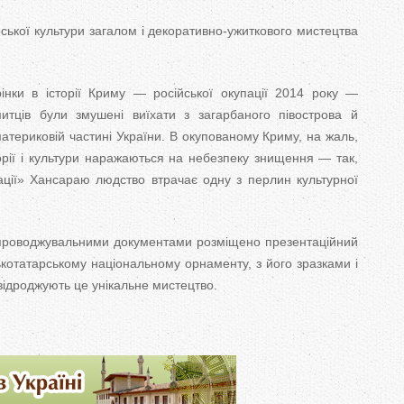
ської культури загалом і декоративно-ужиткового мистецтва
рінки в історії Криму — російської окупації 2014 року —
митців були змушені виїхати з загарбаного півострова й
материковій частині України. В окупованому Криму, на жаль,
торії і культури наражаються на небезпеку знищення — так,
ації» Хансараю людство втрачає одну з перлин культурної
роводжувальними документами розміщено презентаційний
котатарському національному орнаменту, з його зразками і
 відроджують це унікальне мистецтво.