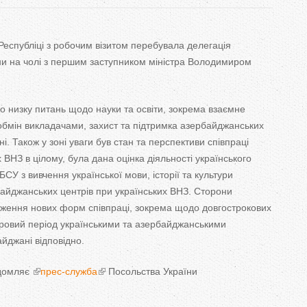
T
a
еспубліці з
робочим візитом перебувала делегація
ни на
чолі з
першим заступником міністра Володимиром
b
s
но низку питань щодо науки та
освіти, зокрема взаємне
обмін викладачами, захист та
підтримка азербайджанських
ні. Також у
зоні уваги був стан та
перспективи співпраці
 ВНЗ в
цілому, була дана оцінка діяльності українського
БСУ з
вивчення української мови, історії та
культури
байджанських центрів при українських ВНЗ. Сторони
ження нових форм співпраці, зокрема щодо довгострокових
ровий період українськими та
азербайджанськими
йджані відповідно.
ідомляє
прес-служба
Посольства України