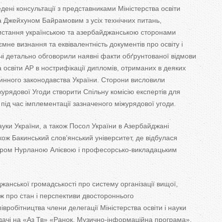
дені консультації з
представниками Міністерства освіти
ра Джейхуном Байрамовим з
усіх технічних питань,
стання українською та
азербайджанською сторонами
ємне визнання та
еквівалентність документів про освіту і
ічі детально обговорили наявні факти обґрунтованої відмови
а освіти АР
в
нострифікації дипломів, отриманих в
деяких
нного законодавства України. Сторони висловили
журядової Угоди створити Спільну комісію експертів для
 під час імплементації зазначеного міжурядової угоди.
ауки України, а
також Посол України в
Азербайджані
ож Бакинський слов’янський університет, де
відбулася
ром Нурланою Алієвою і
професорсько-викладацьким
нської громадськості про систему організації вищої,
ж про стан і перспективи двостороннього
івробітництва члени делегації Міністерства освіти і науки
ачі на
«
Аз
Тв
»
«
Ранок.
Музично-інформаційна
програма
»
.