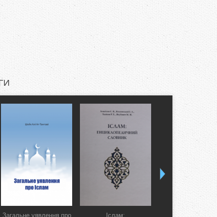
ГИ
Загальне уявлення про
Іслам:
Коран. Перекла