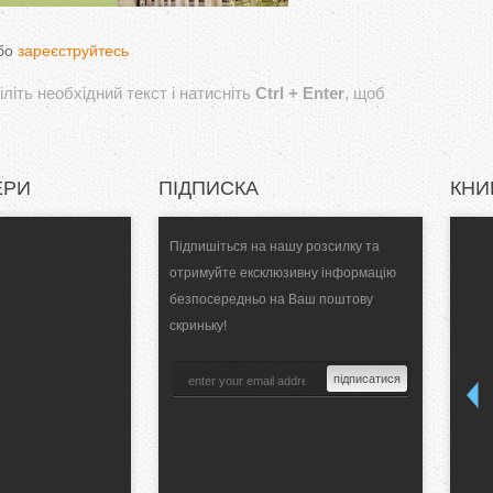
бо
зареєструйтесь
літь необхідний текст і натисніть
Ctrl + Enter
, щоб
ЕРИ
ПІДПИСКА
КНИ
Підпишіться на нашу розсилку та
отримуйте ексклюзивну інформацію
безпосередньо на Ваш поштову
скриньку!