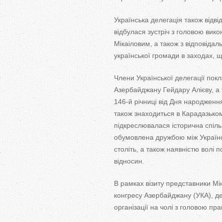
Українська делегація також відві
відбулася зустріч з
головою вико
Мікаіловим, а
також з
відповідал
української громади в
заходах, 
Члени Української делегації покл
Азербайджану Гейдару Алієву, а
146-й
річниці від Дня народження
також знаходиться в
Карадазьком
підкреслювалася історична спільн
обумовлена дружбою між Україн
століть, а
також наявністю волі п
відносин.
В
рамках візиту представники Мін
конгресу Азербайджану (УКА), д
організації на
чолі з
головою пра