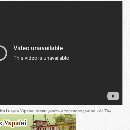
іти і науки України взяли участь у телепередачі на «Аз Тв»