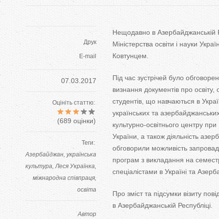
Нещодавно в
Азербайджанській Р
Друк
Міністерства освіти і науки Украї
Ковтунцем.
E-mail
Під час зустрічей було обговоре
07.03.2017
визнання документів про освіту, 
студентів, що
навчаються в
Украї
Оцініть статтю:
українських та
азербайджанських
(
689
оцінки)
культурно-освітнього
центру при 
України, а
також діяльність азер
Теги:
обговорили можливість запровад
Азербайджан
українська
програм з
викладання на
семест
культура
Леся Українка
спеціалістами в
Україні та
Азерба
міжнародна співпраця
освіта
Про зміст та
підсумки візиту пов
в
Азербайджанській Республіці.
Автор