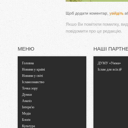
Щоб додати коментар,
увійдіть
а
Якшо Ви помітили помилку, виді
повідомити про це редакцію.
МЕНЮ
НАШІ ПАРТН
Головна
ДУМУ «Умма»
Новини у країні
Іслам для всіх
Новини у світі
Ісламознавство
Точка зору
Думки
Аналіз
Інтерв'ю
Медіа
Блоґи
Культура