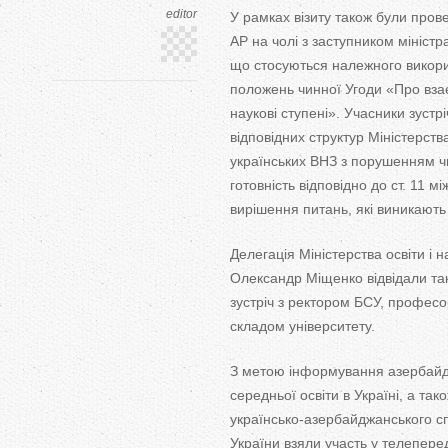
editor
У
рамках візиту також були прове
АР
на
чолі з
заступником мініст
що
стосуються належного викори
положень чинної Угоди
«
Про вза
наукові ступені
»
. Учасники зустр
відповідних структур Міністерств
українських ВНЗ з
порушенням чи
готовність відповідно до
ст. 11
мі
вирішення питань, які виникають
Делегація Міністерства освіти і н
Олександр Міщенко відвідали так
зустріч з
ректором БСУ, професо
складом університету.
З
метою інформування азербайджа
середньої освіти в
Україні, а
тако
українсько-азербайджанського
сп
України взяли участь у
телеперед