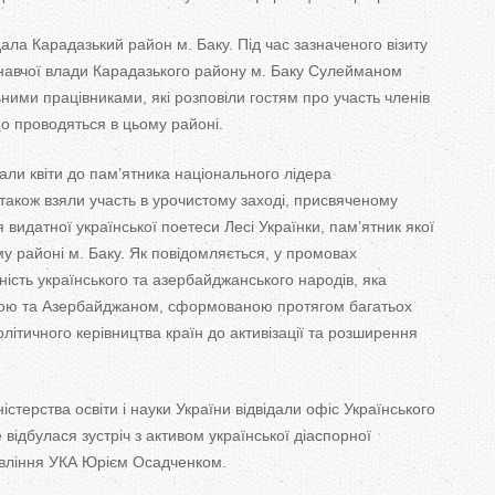
дала Карадазький район м. Баку. Під час зазначеного візиту
навчої влади Карадазького району м. Баку Сулейманом
ьними працівниками, які розповіли гостям про участь членів
що
проводяться в
цьому районі.
али квіти до
пам’ятника національного лідера
також взяли участь в
урочистому заході, присвяченому
 видатної української поетеси Лесі Українки, пам’ятник якої
у районі м. Баку. Як
повідомляється, у
промовах
ість українського та
азербайджанського народів, яка
ою та
Азербайджаном, сформованою протягом багатьох
олітичного керівництва країн до
активізації та
розширення
істерства освіти і науки України відвідали офіс Українського
е
відбулася зустріч з
активом української діаспорної
вління УКА Юрієм Осадченком.