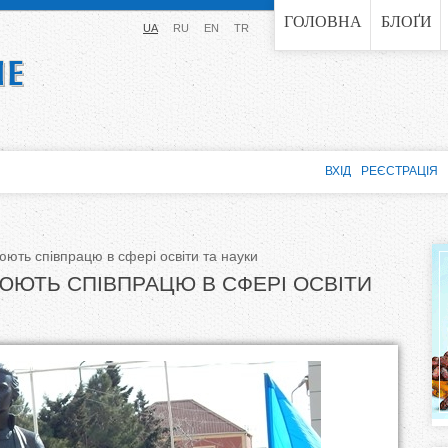
Jump to navigation
ГОЛОВНА
БЛОҐИ
UA
RU
EN
TR
ВХІД
РЕЄСТРАЦІЯ
ють співпрацю в сфері освіти та науки
ЮЮТЬ СПІВПРАЦЮ В СФЕРІ ОСВІТИ