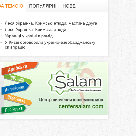
в
ЗА ТЕМОЮ
ПОПУЛЯРНІ
НОВЕ
а
а
Леся Українка. Кримські етюди. Частина друга
ф
к
Леся Українка. Кримські етюди
Українці у країні пірамід
т
о
У Києві обговорили україно-азербайджанську
и
співпрацю
р
в
н
м
а
в
а
к
л
а
д
к
а