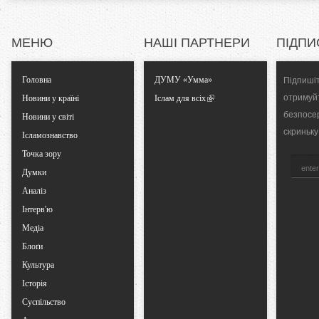
l
МЕНЮ
НАШІ ПАРТНЕРИ
ПІДПИ
T
Головна
ДУМУ «Умма»
Підпишіт
a
отримуй
Новини у країні
Іслам для всіх
безпосе
Новини у світі
b
скриньку
Ісламознавство
Точка зору
s
Думки
Аналіз
Інтерв'ю
Медіа
Блоґи
Культура
Історія
Суспільство