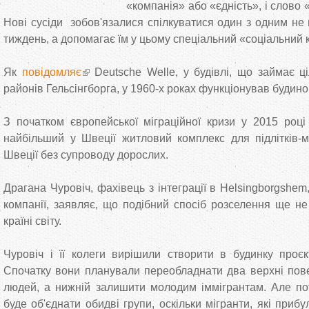
«компанія» або «єдність», і слово 
Нові сусіди зобов'язалися спілкуватися один з одним не
тиждень, а допомагає їм у цьому спеціальний «соціальний
Як
повідомляє
Deutsche Welle, у будівлі, що займає ц
районів Гельсінгборга, у 1960-х роках функціонував будино
З початком європейської міграційної кризи у 2015 роц
найбільший у Швеції житловий комплекс для підлітків-мі
Швеції без супроводу дорослих.
Драгана Чуровіч, фахівець з інтеграції в Helsingborgshem
компанії, заявляє, що подібний спосіб розселення ще не
країні світу.
Чуровіч і її колеги вирішили створити в будинку проєкт
Спочатку вони планували переобладнати два верхні пове
людей, а нижній залишити молодим іммігрантам. Але по
буде об'єднати обидві групи, оскільки мігранти, які приб