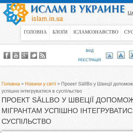
Jump to navigation
U
ГОЛОВНА
БЛОҐИ
ІСЛАМОЗНАВСТВО
СУ
ВХІД
РЕЄСТРАЦІЯ
Головна
>
Новини у світі
>
Проект SällBo у Швеції допомо
успішно інтегруватися в суспільство
В
ПРОЕКТ SÄLLBO У ШВЕЦІЇ ДОПОМ
и
МІГРАНТАМ УСПІШНО ІНТЕГРУВАТИС
СУСПІЛЬСТВО
є