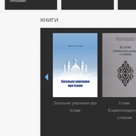
Актуально
КНИГИ
Загальне уявлення про
Іслам:
Іслам
Енциклопедич
словник