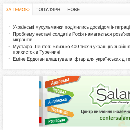
ЗА ТЕМОЮ
ПОПУЛЯРНІ
НОВЕ
H
(
а
Українські мусульманки поділились досвідом інтеграці
o
к
Проблему нестачі солдатів Росія намагається розв’я
т
мігрантів
r
и
Мустафа Шентоп: Близько 400 тисяч українців знайш
прихисток в Туреччині
в
i
Еміне Ердоган влаштувала іфтар для українських діте
н
а
z
в
к
o
л
а
n
д
к
t
а
)
a