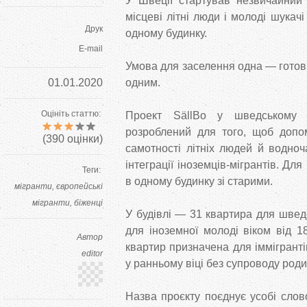
У Швеції стартував незвичайний 
місцеві літні люди і молоді шукачі
Друк
одному будинку.
E-mail
Умова для заселення одна — готовн
01.01.2020
одним.
Оцініть статтю:
Проект SällBo у шведському м
розроблений для того, щоб допом
(
390
оцінки)
самотності літніх людей й водно
інтеграції іноземців-мігрантів. Для
Теги:
в одному будинку зі старими.
мігранти
європейські
мігранти
біженці
У будівлі — 31 квартира для швед
для іноземної молоді віком від 1
Автор
квартир призначена для іммігрантів
editor
у ранньому віці без супроводу роди
Назва проєкту поєднує усобі слов