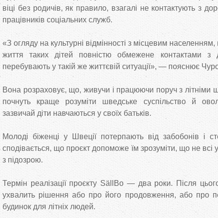
віці без родичів, як правило, взагалі не контактують з 
працівників соціальних служб.
«З огляду на культурні відмінності з місцевим населенням,
життя таких дітей повністю обмежене контактами з ді
перебувають у такій же життєвій ситуації», — пояснює Чуро
Вона розраховує, що, живучи і працюючи поруч з літніми 
почнуть краще розуміти шведське суспільство й ово
зазвичай діти навчаються у своїх батьків.
Молоді біженці у Швеції потерпають від забобонів і ст
сподівається, що проєкт допоможе їм зрозуміти, що не всі у
з підозрою.
Термін реалізації проєкту SällBo — два роки. Після цьо
ухвалить рішення або про його продовження, або про п
будинок для літніх людей.