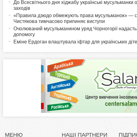
До Всесвітнього дня хіджабу українські мусульманки 
o
к
заходів
т
«Правила дзюдо обмежують права мусульманок» — с
r
Чистякова тимчасово припиняє виступи
и
Очолюваний мусульманином уряд Чорногорії надасть У
в
i
допомогу
н
Еміне Ердоган влаштувала іфтар для українських діте
а
z
в
к
o
л
а
n
д
к
t
а
)
a
l
МЕНЮ
НАШІ ПАРТНЕРИ
ПІДПИ