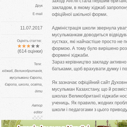
заході Англії стала першим брита
Друк
закладом, в якому хіджаб запропон
E-mail
офіційної шкільної форми.
11.07.2017
Адміністрація школи звернула уваг
мусульманкам доводиться відвідув
Оцініть статтю:
хустках, які найчастіше просто не 
формою. А тому було вирішено роз
(
614
оцінки)
формені хіджаби.
Зараз керівництво закладу активно 
Теги:
батьками, щоб врахувати думку і п
хіджаб
Великобританія
мусульмани Європи
Як зазначає офіційний сайт Духовн
Європа
школи
освіта
мусульман Казахстану, що й розмі
діти
школах Великобританії хіджаби нос
учениць. Як правило, жодних пробл
Автор
школи і педагогами з цього приводу
editor