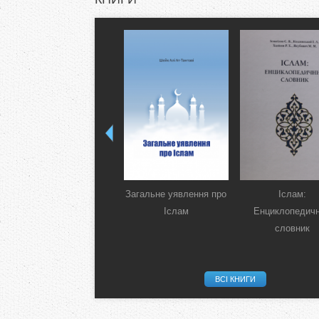
Загальне уявлення про
Іслам:
Іслам
Енциклопедич
словник
ВСІ КНИГИ