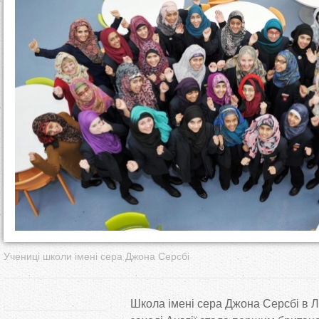
т
у
т
Учениці школи імені сера Джона Серсбі
Школа імені сера Джона Серсбі в Л