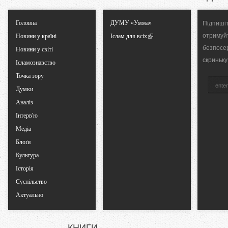
T
Головна
ДУМУ «Умма»
Підпишіт
a
отримуй
Новини у країні
Іслам для всіх
безпосе
b
Новини у світі
скриньку
Ісламознавство
s
Точка зору
Думки
Аналіз
Інтерв'ю
Медіа
Блоґи
Культура
Історія
Суспільство
Актуально
КНИГИ