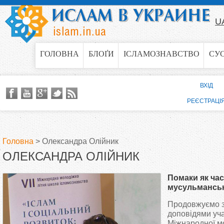
Jump to navigation
U
ГОЛОВНА
БЛОҐИ
ІСЛАМОЗНАВСТВО
СУ
ВХІД
РЕЄСТРАЦІ
Головна
>
Олександра Олійник
ОЛЕКСАНДРА ОЛІЙНИК
В
Помаки як ча
и
мусульманськ
Болгарії
Продовжуємо з
є
доповідями уча
Міжнародної мо