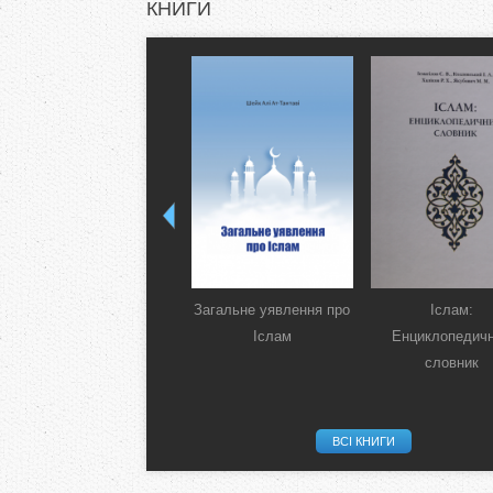
КНИГИ
Загальне уявлення про
Іслам:
Іслам
Енциклопедич
словник
ВСІ КНИГИ