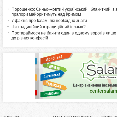
H
а
Порошенко: Синьо-жовтий український і блакитний, з
o
к
прапори майоритимуть над Кримом
т
7 фактів про Іслам, які необхідно знати
r
и
Чи традиційний «традиційний іслам»?
в
Постараймося не бачити один в одному ворогів лише
i
до різних конфесій
н
а
z
в
к
o
л
а
n
д
к
t
а
)
a
l