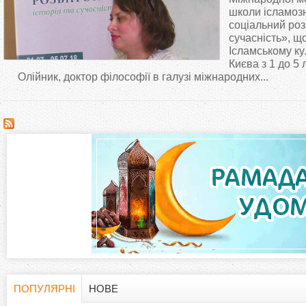
т
школи ісламозн
соціальний розв
сучасність», щ
у
Ісламському ку
Києва з 1 до 5
т
Олійник, доктор філософії в галузі міжнародних...
ПОПУЛЯРНІ
НОВЕ
(