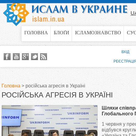
Jump to navigation
U
ГОЛОВНА
БЛОҐИ
ІСЛАМОЗНАВСТВО
СУ
ВХІД
РЕЄСТРАЦІ
Головна
>
російська агресія в Україні
РОСІЙСЬКА АГРЕСІЯ В УКРАЇНІ
В
Шляхи співпра
и
Глобального 
Києві
1 червня у пре
є
відбувся кругл
«Україна та Гл