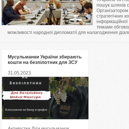
т
пошук шляхів с
Організатором
стратегічних ко
у
інформаційної
темами обгово
т
можливості народної дипломатії для налагодження діалог
Мусульманки України збирають
кошти на безпілотник для ЗСУ
31.05.2023
Активістки Ліги мусульманок