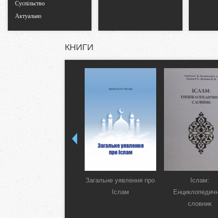
Суспільство
Актуально
КНИГИ
Загальне уявлення про
Іслам:
Іслам
Енциклопедич
словник