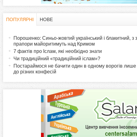
ПОПУЛЯРНІ
НОВЕ
H
(
а
Порошенко: Синьо-жовтий український і блакитний, з
o
к
прапори майоритимуть над Кримом
т
7 фактів про Іслам, які необхідно знати
r
и
Чи традиційний «традиційний іслам»?
в
Постараймося не бачити один в одному ворогів лише
i
до різних конфесій
н
а
z
в
к
o
л
а
n
д
к
t
а