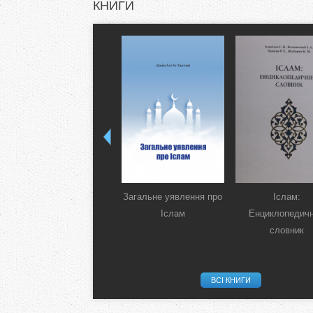
КНИГИ
Загальне уявлення про
Іслам:
Іслам
Енциклопедич
словник
ВСІ КНИГИ