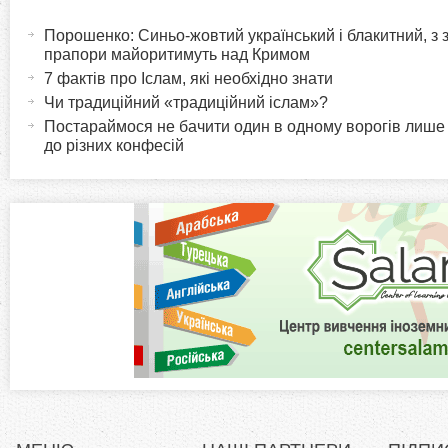
H
а
Порошенко: Синьо-жовтий український і блакитний, з
o
к
прапори майоритимуть над Кримом
т
7 фактів про Іслам, які необхідно знати
r
и
Чи традиційний «традиційний іслам»?
в
Постараймося не бачити один в одному ворогів лише
i
до різних конфесій
н
а
z
в
к
o
л
а
n
д
к
t
а
)
a
l