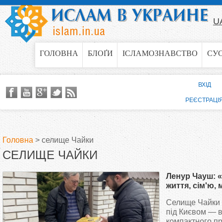
Jump to navigation
U
ГОЛОВНА
БЛОҐИ
ІСЛАМОЗНАВСТВО
СУ
ВХІД
РЕЄСТРАЦІ
Головна
>
селище Чайки
СЕЛИЩЕ ЧАЙКИ
В
Ленур Чауш: «
и
життя, сім'ю,
обов'язок ко
Селище Чайки 
є
мусульманин
під Києвом — в
компактного п