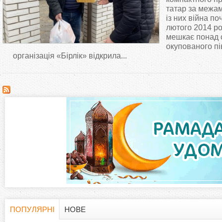
т
татар за межам
із них війна по
лютого 2014 ро
у
мешкає понад с
окупованого пі
т
організація «Бірлік» відкрила...
ПОПУЛЯРНІ
НОВЕ
(