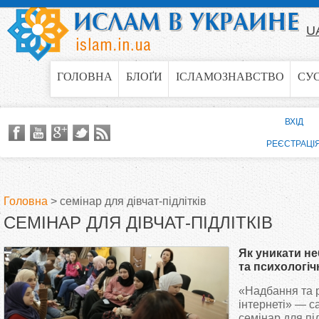
Jump to navigation
U
ГОЛОВНА
БЛОҐИ
ІСЛАМОЗНАВСТВО
СУ
ВХІД
РЕЄСТРАЦІ
Головна
>
семінар для дівчат-підлітків
СЕМІНАР ДЛЯ ДІВЧАТ-ПІДЛІТКІВ
В
Як уникати н
и
та психологіч
ІКЦ Києва про
«Надбання та р
є
дівчат-підлітк
інтернеті» — с
семінар для під