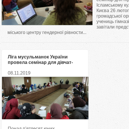
т
Ісламському ку
Києва 26 люто
громадської ор
у
учениць гімназ
завітали предс
т
міського центру гендерної рівности...
Ліга мусульманок України
провела семінар для дівчат-
підлітків
08.11.2019
Понад п'ятдесят юних