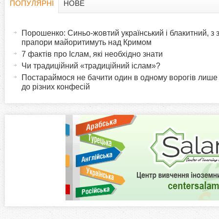
ПОПУЛЯРНІ
НОВЕ
H
(
а
Порошенко: Синьо-жовтий український і блакитний, з
o
к
прапори майоритимуть над Кримом
т
7 фактів про Іслам, які необхідно знати
r
и
Чи традиційний «традиційний іслам»?
в
Постараймося не бачити один в одному ворогів лише
i
до різних конфесій
н
а
z
в
к
o
л
а
n
д
к
t
а
)
a