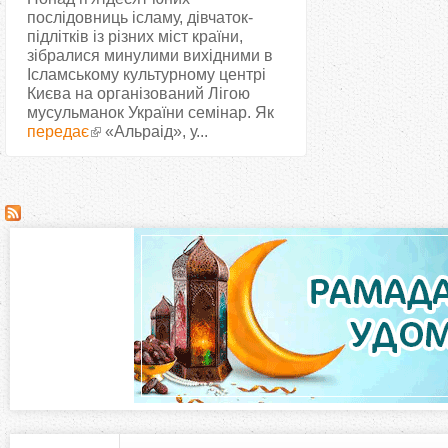
послідовниць ісламу, дівчаток-
підлітків із різних міст країни,
зібралися минулими вихідними в
Ісламському культурному центрі
Києва на організований Лігою
мусульманок України семінар. Як
передає
«Альраід», у...