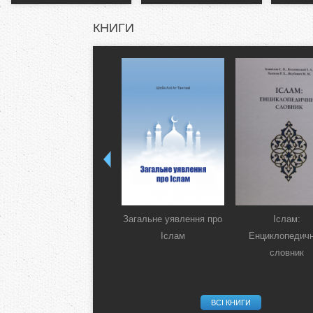
КНИГИ
Загальне уявлення про
Іслам:
Іслам
Енциклопедич
словник
ВСІ КНИГИ