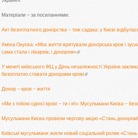
Україні».
Матеріали − за посиланнями:
Акт безоплатного донорства − теж садака: у Києві відбула
Аміна Окуєва: «Моє життя врятували донорська кров і зусил
сама стала і лікарем, і донором»
У мечеті київського ІКЦ у День незалежності України закли
безоплатно ставати донорами крові
Донор − кров − життя
«Ми з тобою однієї крові − ти і я!»: Мусульмани Києва − бе
Мусульмани Києва провели чергову акцію «Стань донором
Київські мусульмани зняли новий соціальний ролик «Стан