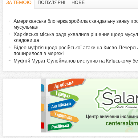
ЗА ТЕМОЮ
ПОПУЛЯРНІ
НОВЕ
H
(
а
Американська блогерка зробила скандальну заяву про
o
к
мусульман
т
Харківська міська рада ухвалила рішення щодо мусу
r
кладовища
и
Відео муфтія щодо російської атаки на Києво-Печерс
в
i
поширилося в мережі
н
Муфтій Мурат Сулейманов виступив на Київському б
а
z
в
к
o
л
а
n
д
к
t
а
)
a