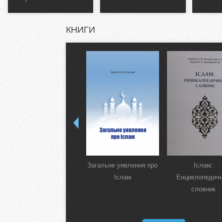
КНИГИ
Загальне уявлення про
Іслам:
Іслам
Енциклопедич
словник