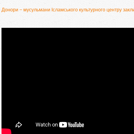
Донори − мусульмани Ісламського культурного центру закл