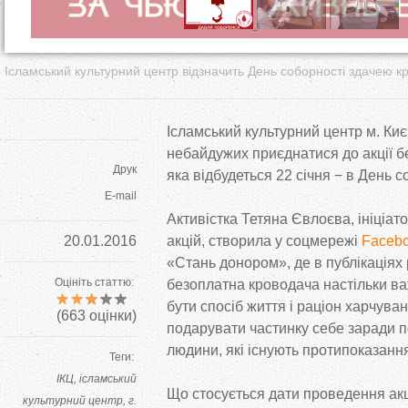
Ісламський культурний центр відзначить День соборності здачею к
Ісламський культурний центр м. Ки
небайдужих приєднатися до акції б
Друк
яка відбудеться 22 січня − в День с
E-mail
Активістка Тетяна Євлоєва, ініціа
20.01.2016
акцій, створила у соцмережі
Faceb
«Стань донором», де в публікаціях
Оцініть статтю:
безоплатна кроводача настільки в
бути спосіб життя і раціон харчув
(
663
оцінки)
подарувати частинку себе заради п
людини, які існують протипоказанн
Теги:
ІКЦ
ісламський
Що стосується дати проведення акц
культурний центр
г.