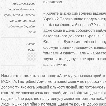
випадково.
Київ
мусульмани
України
донорство
− Хочете дійсно символічно відзна
крові
Тетяна Євлоєва
України? Переконливо продемонстр
День донора
День
не тільки слово, а й справа? У вас 
соборності України
адже саме в День соборності відбу
акція​
безоплатного донорства крові в ІК
Євлоєва. − Дуже символічно і зво
Автор
формують живий ланцюжок, взявшис
editor
тим самим єдність − але ж набагато
звучить, коли даруєш не просто сво
шанс вижити.
Нам часто ставлять запитання: «А не мусульманам прийти
МОЖНА. І потрібно! Адже мета нашої акції − не провести «
допомогти якомога більшій кількості людей, які потребують 
взагалі, ми завжди «за» нові знайомства і відкриті для спів
надзвичайно раді, що нашу минулу акцію підтримали небай
люди інших релігійних поглядів. Давайте робити добро раз