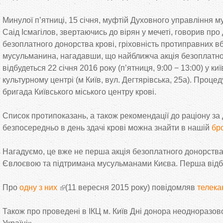
Минулої п’ятниці, 15 січня, муфтій Духовного управління 
Саід Ісмагілов, звертаючись до вірян у мечеті, говорив про
безоплатного донорства крові, гріховність протиправних вб
мусульманина, нагадавши, що найближча акція безоплатної 
відбудеться 22 січня 2016 року (п’ятниця, 9:00 − 13:00) у к
культурному центрі (м Київ, вул. Дегтярівська, 25а). Проце
бригада Київського міського центру крові.
Список протипоказань, а також рекомендації до раціону за 
безпосередньо в день здачі крові можна знайти в нашій
бр
Нагадуємо, це вже не перша акція безоплатного донорства
Євлоєвою та підтримана мусульманами Києва. Перша відбу
Про
одну з них
(11 вересня 2015 року) повідомляв
телека
Також про проведені в ІКЦ м. Київ Дні донора неодноразов