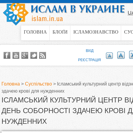
Jump to navigation
U
ГОЛОВНА
БЛОҐИ
ІСЛАМОЗНАВСТВО
СУ
ВХІД
РЕЄСТРАЦІЯ
Головна
>
Суспільство
>
Ісламський культурний центр відз
здачею крові для нужденних
В
ІСЛАМСЬКИЙ КУЛЬТУРНИЙ ЦЕНТР В
и
ДЕНЬ СОБОРНОСТІ ЗДАЧЕЮ КРОВІ 
НУЖДЕННИХ
є