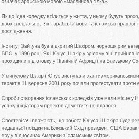
означає арабською мовою «маслинова гілка».
Якщо ідея коледжу втілиться у життя, у ньому будуть прохо
двох спеціальностях - арабська мова та ісламські правові і
дослідження.
Інститут Зайтуна був відкритий Шакіром, чорношкірим вет
ВПС, у 1996 році. Як і Юнус, Шакір у зрілому віці прийняв 
проходили підготовку у Північній Африці і на Близькому Сх
У минулому Шакір і Юнус виступали з антиамериканськими
терактів 11 вересня 2001 року почали протестувати проти 
Спроби створення ісламських коледжів уже мали місце у Н
успіху ініціаторам проектів домогтися не вдалося.
Спостерігачі вважають, що робота Юнуса і Шакіра буде рез
недавньої поїздки на Близький Схід президент США Барак
еру у відносинах Америки з ісламським світом.