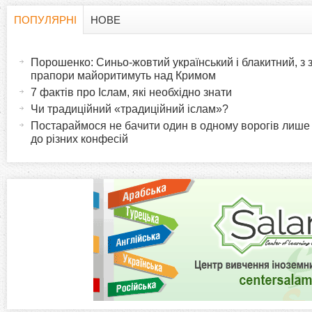
ПОПУЛЯРНІ
НОВЕ
H
(
а
Порошенко: Синьо-жовтий український і блакитний, з
o
к
прапори майоритимуть над Кримом
т
7 фактів про Іслам, які необхідно знати
r
и
Чи традиційний «традиційний іслам»?
в
Постараймося не бачити один в одному ворогів лише
i
до різних конфесій
н
а
z
в
к
o
л
а
n
д
к
t
а
)
a