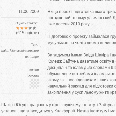
11.06.2009
Якщо проект, підготовка якого трива
погоджений, то «мусульманський Д
Оцініть статтю:
вже восени 2010 року.
(
615
оцінки)
Підготовкою проекту займалася гр
мусульман на чолі з двома впливо
Теги:
halal
Islamic infrastructure
За задумом імама Заіда Шакіра і 
of Europe
Коледж Зайтуна даватиме освіту в 
дисциплін та ісламу. За словами Ш
Автор
обумовлене потребами ісламського
oksana
якому, як і послідовникам інших ко
навчальний заклад для підготовки св
закріплення у суспільному житті кра
Шакір і Юсуф працюють у вже існуючому Інституті Зайтуна -
установі, що знаходиться у Каліфорнії. Назва інституту і 