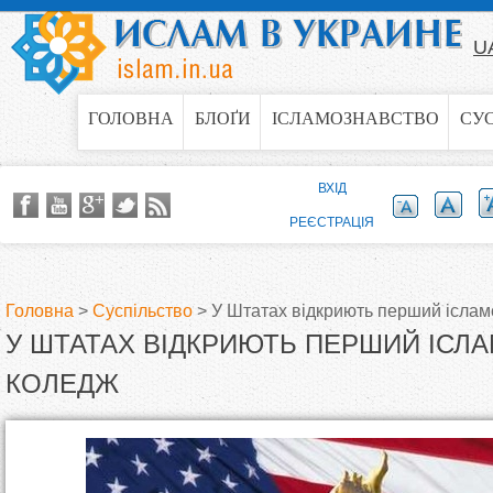
Jump to navigation
U
ГОЛОВНА
БЛОҐИ
ІСЛАМОЗНАВСТВО
СУ
ВХІД
РЕЄСТРАЦІЯ
Головна
>
Суспільство
>
У Штатах відкриють перший іслам
У ШТАТАХ ВІДКРИЮТЬ ПЕРШИЙ ІСЛ
В
КОЛЕДЖ
и
є