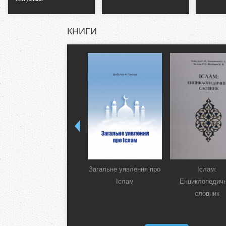
КНИГИ
Загальне уявлення про
Іслам:
Іслам
Енциклопедич
словник