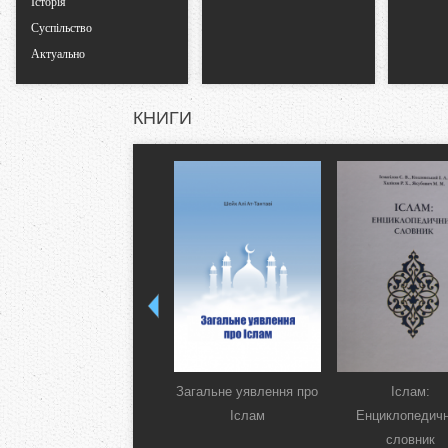
Історія
Суспільство
Актуально
КНИГИ
Загальне уявлення про
Іслам:
Іслам
Енциклопедич
словник