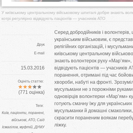
У київському центральному військовому шпиталі добре знають вол
котрі регулярно відвідують пацієнтів — учасників АТО
Серед добродійників і волонтерів,
українським військовим, є представ
Друк
релігійних організацій, і мусульман
E-mail
київському центральному військов
знають волонтерок руху «Мар’ям», 
15.03.2016
відвідують пацієнтів — учасників А
поранення, отримані під час бойови
Оцініть статтю:
хвороби, набуті на фронті. Зрозумі
мусульмани не з порожніми руками
(
771
оцінка)
одновірців волонтерки «Мар’ям» к
готують смачну їжу для українських 
Теги:
мусульманки й домашні смаколики,
Київ
пацієнти
поранені
скрасити пораненим воякам переб
військові
АТО
Саід
ліжку.
Ісмагілов
муфтій
ДУМУ