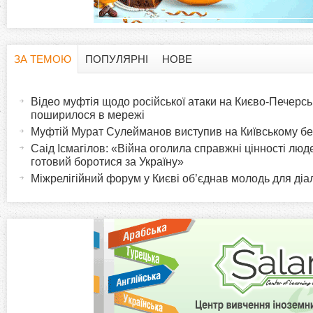
ЗА ТЕМОЮ
ПОПУЛЯРНІ
НОВЕ
H
(
а
Відео муфтія щодо російської атаки на Києво-Печерс
o
к
поширилося в мережі
т
Муфтій Мурат Сулейманов виступив на Київському б
r
и
Саід Ісмагілов: «Війна оголила справжні цінності люде
готовий боротися за Україну»
в
i
Міжрелігійний форум у Києві об’єднав молодь для діа
н
а
z
в
к
o
л
а
n
д
к
t