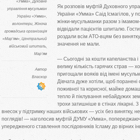
«Умма»
Духовне
Як розповів муфтій Духовного упр
управління мусульман
України «Умма» Саід Ісмагілов, у п
України «Умма»
жінки-мусульманки разом з імамом
волонтери
Жіноча
відвідали пацієнтів шпиталю. Гости
громадська організація
роздали всім АТО-вцям без винятку,
«Мар’ям»
Центральний
значення не мали.
військовий шпиталь
Мар’ям
— Сьогодні за кошти капеланства і
велику кількість гарячих страв — х
Автор
пригощали вояків від імені мусульм
Власкор
Дівчата дуже хотіли, щоб поранені
поживної та корисної, майже домашн
тепло й піклування небайдужих зем
трохи затишніше в стінах лікарні. 
внесок у підтримку наших військових — усіх без винятку, не
поглядів! — наголосив муфтій ДУМУ «Умма», попереджаюч
упередженого ставлення послідовників Ісламу до вірних інш