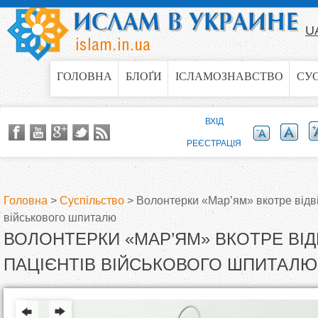
Jump to navigation
U
ГОЛОВНА
БЛОҐИ
ІСЛАМОЗНАВСТВО
СУ
ВХІД
РЕЄСТРАЦІЯ
Головна
>
Суспільство
>
Волонтерки «Мар’ям» вкотре відві
військового шпиталю
В
ВОЛОНТЕРКИ «МАР’ЯМ» ВКОТРЕ ВІД
и
ПАЦІЄНТІВ ВІЙСЬКОВОГО ШПИТАЛЮ
є