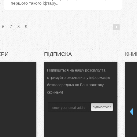
першого такого іфтару...
…
6
7
8
9
ЕРИ
ПІДПИСКА
КНИ
Підпишіться на нашу розсилку та
отримуйте ексклюзивну інформацію
безпосередньо на Ваш поштову
скриньку!