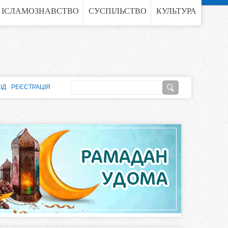
ІСЛАМОЗНАВСТВО
СУСПІЛЬСТВО
КУЛЬТУРА
П
ІД
РЕЄСТРАЦІЯ
о
П
ш
о
у
к
ш
у
к
о