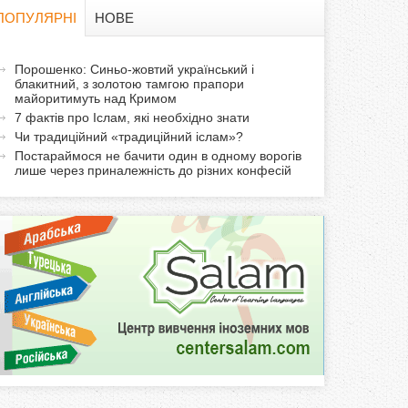
в
ПОПУЛЯРНІ
НОВЕ
а
а
Порошенко: Синьо-жовтий український і
ф
блакитний, з золотою тамгою прапори
к
майоритимуть над Кримом
т
о
7 фактів про Іслам, які необхідно знати
и
Чи традиційний «традиційний іслам»?
р
в
Постараймося не бачити один в одному ворогів
лише через приналежність до різних конфесій
н
м
а
в
а
к
л
а
д
к
а