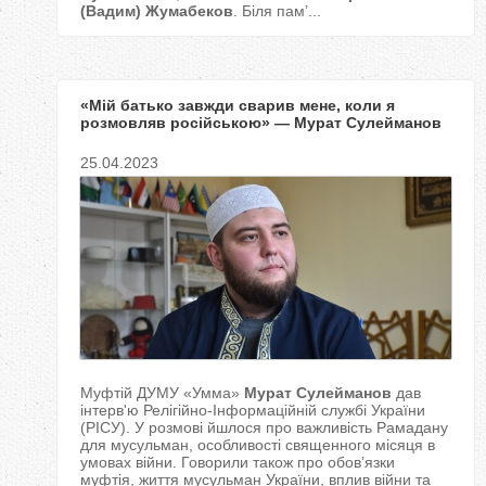
(Вадим) Жумабеков
. Біля пам’...
«Мій батько завжди сварив мене, коли я
розмовляв російською» — Мурат Сулейманов
25.04.2023
Муфтій ДУМУ «Умма»
Мурат Сулейманов
дав
інтерв'ю Релігійно-Інформаційній службі України
(РІСУ). У розмові йшлося про важливість Рамадану
для мусульман, особливості священного місяця в
умовах війни. Говорили також про обов’язки
муфтія, життя мусульман України, вплив війни та