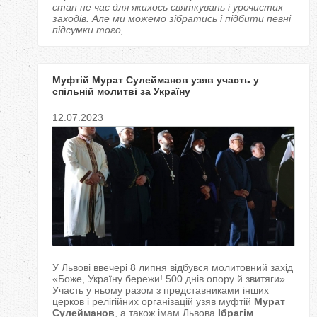
стан не час для якихось святкувань і урочистих
заходів. Але ми можемо зібратись і підбити певні
підсумки того,...
Муфтій Мурат Сулейманов узяв участь у
спільній молитві за Україну
12.07.2023
У Львові ввечері 8 липня відбувся молитовний захід
«Боже, Україну бережи! 500 днів опору й звитяги».
Участь у ньому разом з представниками інших
церков і релігійних організацій узяв муфтій
Мурат
Сулейманов
, а також імам Львова
Ібрагім