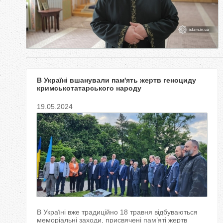
у
т
В Україні вшанували пам'ять жертв геноциду
кримськотатарського народу
19.05.2024
В Україні вже традиційно 18 травня відбуваються
меморіальні заходи, присвячені пам’яті жертв