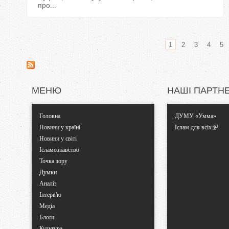
про...
1
2
3
4
5
С
т
МЕНЮ
НАШІ ПАРТН
о
Головна
ДУМУ «Умма»
р
Новини у країні
Іслам для всіх
Новини у світі
і
Ісламознавство
Точка зору
н
Думки
Аналіз
к
Інтерв'ю
Медіа
и
Блоґи
Культура