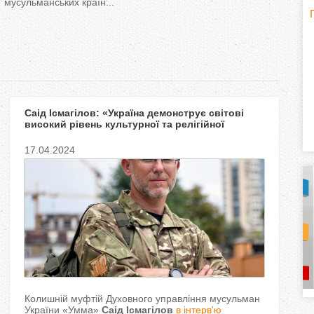
мусульманських країн...
H
(
o
r
Саід Ісмагілов: «Україна демонструє світові
i
високий рівень культурної та релігійної
національної свідомості»
z
17.04.2024
o
n
t
a
l
)
Колишній муфтій Духовного управління мусульман
України «Умма»
Саід Ісмагілов
в інтерв'ю