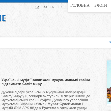
Jump to navigation
ГОЛОВНА
БЛОҐИ
UA
RU
EN
TR
ВХ
Українські муфтії закликали мусульманські країни
підтримати Саміт миру
Духовні лідери українських мусульман напередодні
Саміту миру у Швейцарії виступили зі зверненнями до
мусульманських країн. Муфтій Духовного управління
мусульман України «Умма»
Мурат Сулейманов
і
муфтій ДУМ АРК
Айдер Рустемов
закликали уряди