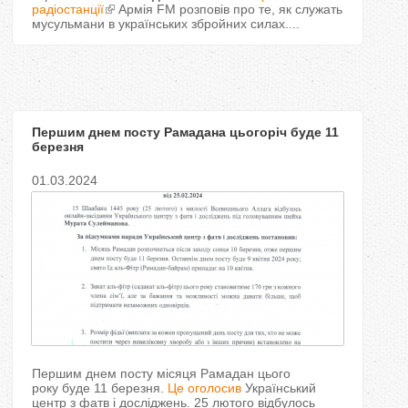
T
радіостанції
Армія FМ розповів про те, як служать
мусульмани в українських збройних силах....
a
b
s
Першим днем посту Рамадана цьогоріч буде 11
березня
01.03.2024
Першим днем посту місяця Рамадан цього
року буде 11 березня.
Це оголосив
Український
центр з фатв і досліджень. 25 лютого відбулось