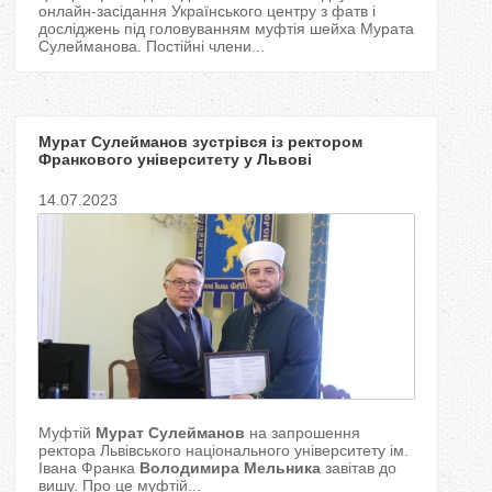
онлайн-засідання Українського центру з фатв і
досліджень під головуванням муфтія шейха Мурата
Сулейманова. Постійні члени...
Мурат Сулейманов зустрівся із ректором
Франкового університету у Львові
14.07.2023
Муфтій
Мурат Сулейманов
на запрошення
ректора Львівського національного університету ім.
Івана Франка
Володимира Мельника
завітав до
вишу. Про це муфтій...