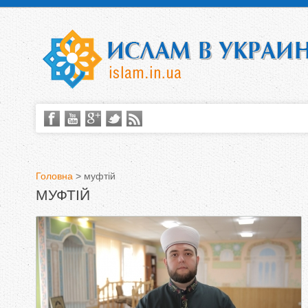
Головна
>
муфтій
МУФТІЙ
В
и
є
т