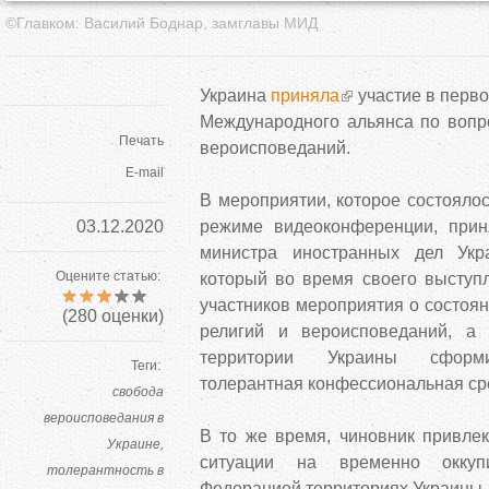
©Главком: Василий Боднар, замглавы МИД
Украина
приняла
участие в перв
Международного альянса по вопр
Печать
вероисповеданий.
E-mail
В мероприятии, которое состоялос
03.12.2020
режиме видеоконференции, прин
министра иностранных дел Укр
Оцените статью:
который во время своего высту
участников мероприятия о состоя
(
280
оценки)
религий и вероисповеданий, а 
территории Украины сформи
Теги:
толерантная конфессиональная ср
свобода
вероисповедания в
В то же время, чиновник привле
Украине
ситуации на временно оккуп
толерантность в
Федерацией территориях Украины.