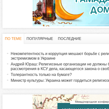
ПО ТЕМЕ
ПОПУЛЯРНЫЕ
ПОСЛЕДНИЕ
Г
(
а
Некомпетентность и коррупция мешают борьбе с рел
о
к
экстремизмом в Украине
т
Андрей Юраш: Религиозные организации не должны б
р
рассмотрения в КСУ дела, касающегося закона о сво
и
Толерантность только на бумаге?
в
и
Министр культуры: Украина может гордиться религио
н
а
з
я
в
о
к