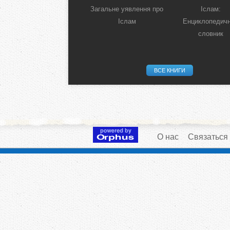
Загальне уявлення про
Іслам:
Іслам
Енциклопедич
словник
ВСЕ КНИГИ
О нас
Связаться