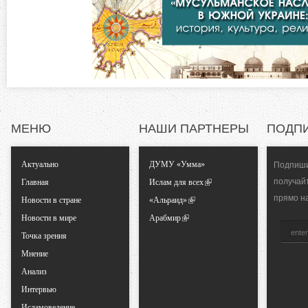
л
н
а
д
т
к
а
а
)
л
МЕНЮ
НАШИ ПАРТНЕРЫ
ПОДП
ь
Актуально
ДУМУ «Умма»
Подпиши
н
получай
Главная
Ислам для всех
прямо н
Новости в стране
«Альраид»
ы
Новости в мире
Арабмир
Точка зрения
е
Мнение
Анализ
в
Интервью
Исламоведение