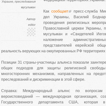
Украине
преследования
мусульман
Как
сообщает
пресс-служба Мин
дел Украины, Василий Боднар
Автор
проведения религиозных меропр
editor
Православной церкви Украины, 
мусульман и «Свидетелей Иего
наложение администрати
представителей еврейской об
реальность верующих на оккупированных РФ территориях
Позиции 31 страны-участницы альянса показали заинтер
общих подходов для защиты религиозной свобод
многосторонних механизмов, направленных на предот
преследований и дискриминации в этой сфере.
Справка: Международный альянс по вопросам
вероисповеданий — международная организация, со
Государственного департамента США, которая в