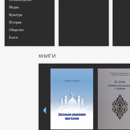
к
Медиа
Культура
л
История
а
Общество
Блоги
д
КНИГИ
к
и