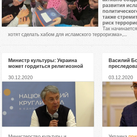
д
развития исл
политическог
также стреми
е
риск террорис
Так начинается
с
хотят сделать хабом для исламского терроризма»,...
ь
Министр культуры: Украина
Василий Бо
может гордиться религиозной
преследова
толерантностью
мусульман,
30.12.2020
03.12.2020
ПЦУ — печа
на оккупи
территори
Министерство культуры и
Украина
при