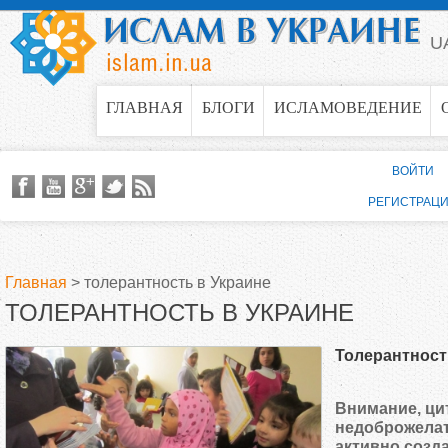
Jump to navigation
U
ГЛАВНАЯ
БЛОГИ
ИСЛАМОВЕДЕНИЕ
ВОЙТИ
РЕГИСТРАЦ
Главная
>
толерантность в Украине
ТОЛЕРАНТНОСТЬ В УКРАИНЕ
В
Толерантност
ы
Внимание, ци
з
недоброжелат
активно созд