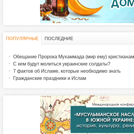
ПОПУЛЯРНЫЕ
ПОСЛЕДНИЕ
Г
(
а
Обещание Пророка Мухаммада (мир ему) христиана
о
к
С кем будут молиться украинские солдаты?
т
7 фактов об Исламе, которые необходимо знать
р
и
Гражданские праздники и Ислам
в
и
н
а
з
я
в
о
к
л
н