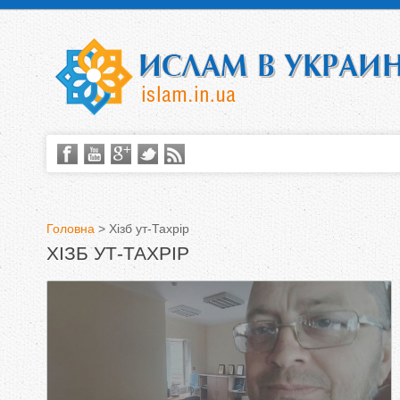
Головна
>
Хізб ут-Тахрір
ХІЗБ УТ-ТАХРІР
В
и
є
т