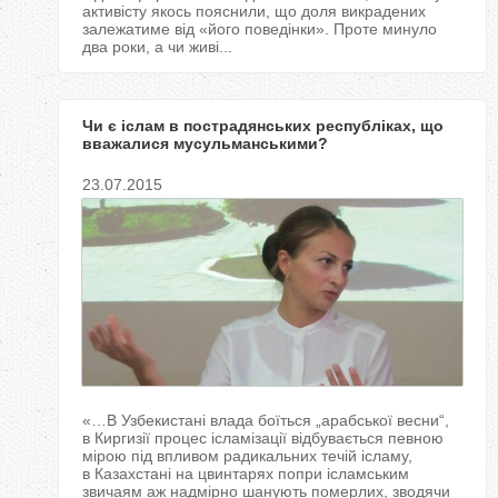
активісту якось пояснили, що доля викрадених
залежатиме від «його поведінки». Проте минуло
два роки, а чи живі...
Чи є іслам в пострадянських республіках, що
вважалися мусульманськими?
23.07.2015
«…В Узбекистані влада боїться „арабської весни“,
в Киргизії процес ісламізації відбувається певною
мірою під впливом радикальних течій ісламу,
в Казахстані на цвинтарях попри ісламським
звичаям аж надмірно шанують померлих, зводячи