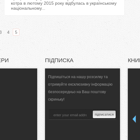
котра в лютому 2015 року відбулась в українському
національному...
3
4
5
ЕРИ
ПІДПИСКА
КНИ
Підпишіться на нашу розсилку та
отримуйте ексклюзивну інформацію
безпосередньо на Ваш поштову
скриньку!