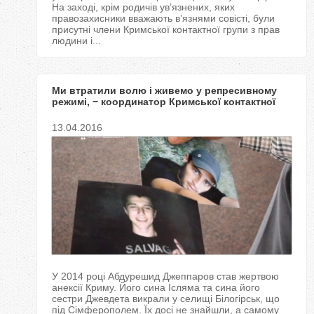
На заході, крім родичів ув’язнених, яких
правозахисники вважають в’язнями совісті, були
присутні члени Кримської контактної групи з прав
людини і...
Ми втратили волю і живемо у репресивному
режимі, − координатор Кримської контактної
групи
13.04.2016
У 2014 році Абдурешид Джеппаров став жертвою
анексії Криму. Його сина Ісляма та сина його
сестри Джевдета викрали у селищі Білогірськ, що
під Сімферополем. Їх досі не знайшли, а самому