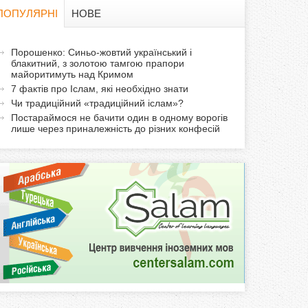
в
ПОПУЛЯРНІ
НОВЕ
а
а
Порошенко: Синьо-жовтий український і
ф
блакитний, з золотою тамгою прапори
к
майоритимуть над Кримом
т
о
7 фактів про Іслам, які необхідно знати
и
Чи традиційний «традиційний іслам»?
р
в
Постараймося не бачити один в одному ворогів
лише через приналежність до різних конфесій
н
м
а
в
а
к
л
а
д
к
а