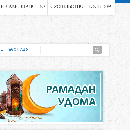
ІСЛАМОЗНАВСТВО
СУСПІЛЬСТВО
КУЛЬТУРА
П
ІД
РЕЄСТРАЦІЯ
о
П
ш
о
у
к
ш
у
к
о