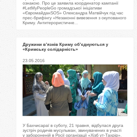
ознакою. Про це заявила координатор кампанії
#LetMyPeopleGo громадської ініціативи
«ЄвромайданSOS» Олександра Матвійчук під час
прес-брифінгу «Незаконні вивезення з окупованого
Криму. Антитерористичне...
Дружини в’язнів Криму об’єднуються у
«Кримську солідарність»
23.05.2016
У Бахчисараї в суботу, 21 травня, відбулася друга
зустріч родичів мусульман, звинувачених в участі
у забороненій в Росії організації «Хізб ут-Тахрір».