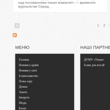
над похованнями пишні мавзолеї» — враження
журналістки Серед...
1
2
С
т
МЕНЮ
НАШІ ПАРТН
о
Головна
ДУМУ «Умма»
р
Новини у країні
Іслам для всіх
Новини у світі
і
Ісламознавство
Точка зору
н
Думки
Аналіз
к
Інтерв'ю
Медіа
и
Блоґи