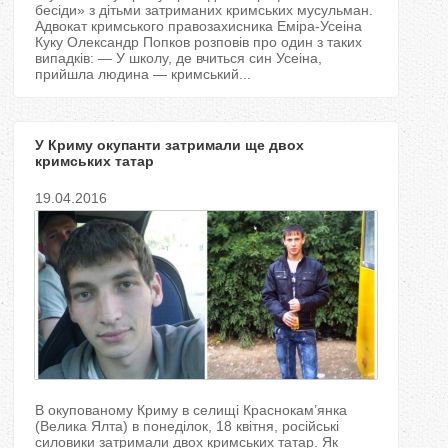
T
бесіди» з дітьми затриманих кримських мусульман.
Адвокат кримського правозахисника Еміра-Усеіна
Куку Олександр Попков розповів про один з таких
a
випадків: — У школу, де вчиться син Усеіна,
прийшла людина — кримський...
b
s
У Криму окупанти затримали ще двох
кримських татар
19.04.2016
В окупованому Криму в селищі Краснокам’янка
(Велика Ялта) в понеділок, 18 квітня, російські
силовики затримали двох кримських татар. Як