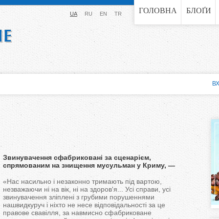
Jump to navigation
ГОЛОВНА
БЛОҐИ
UA
RU
EN
TR
ВХ
Звинувачення сфабриковані за сценарієм,
спрямованим на знищення мусульман у Криму, —
політв'язень Гафаров
«Нас насильно і незаконно тримають під вартою,
незважаючи ні на вік, ні на здоров'я... Усі справи, усі
звинувачення зліплені з грубими порушеннями
нашвидкуруч і ніхто не несе відповідальності за це
правове свавілля, за навмисно сфабриковане