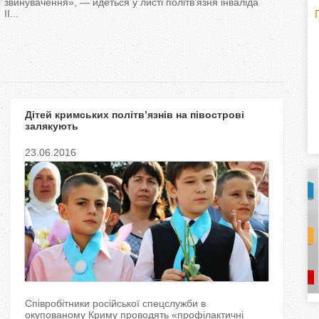
звинувачення», — йдеться у листі політв'язня інваліда
II...
H
(
o
r
Дітей кримських політв’язнів на півострові
i
залякують
z
23.06.2016
o
n
t
a
l
)
Співробітники російської спецслужби в
окупованому Криму проводять «профілактичні