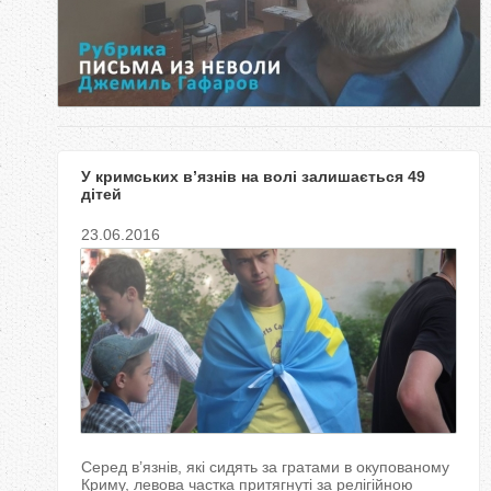
у
т
У кримських в’язнів на волі залишається 49
дітей
23.06.2016
Серед в’язнів, які сидять за гратами в окупованому
Криму, левова частка притягнуті за релігійною