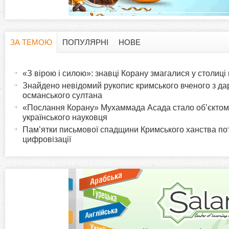
ЗА ТЕМОЮ
ПОПУЛЯРНІ
НОВЕ
H
(
а
«З вірою і силою»: знавці Корану змагалися у столиці 
o
к
Знайдено невідомий рукопис кримського вченого з д
т
османського султана
r
и
«Послання Корану» Мухаммада Асада стало об’єктом
українського науковця
в
i
Пам’ятки письмової спадщини Кримського ханства п
н
цифровізації
а
z
в
к
o
л
а
n
д
к
t