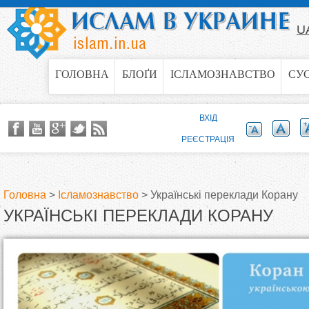
Jump to navigation
U
ГОЛОВНА
БЛОҐИ
ІСЛАМОЗНАВСТВО
СУ
ВХІД
РЕЄСТРАЦІЯ
Головна
>
Ісламознавство
>
Українські переклади Корану
УКРАЇНСЬКІ ПЕРЕКЛАДИ КОРАНУ
В
и
є