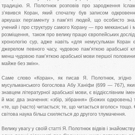
традицію. Я. Полотнюк розповів про зародження Ісламу
з’явився Коран, який спочатку був записом одкрове
аркушах пергаменту з пам’яті людей, що особисто зн
учений і про структуру самого Корану — про мекканські і м
розміщення, також про велику працю європейських дослід
хронологію сур, адже навіть «для немусульман Коран є
джерелом певного часу, чудовою пам’яткою арабської кл
менш чудовою пам’яткою арабської мови першої половини VI
майже без змін».
Саме слово «Коран», як писав Я. Полотнюк, згідно 
мусульманського богослова Абу Ханіфи (699 — 767), яки
знавцем літературної арабської мови, є віддієслівним іме
й має два значення: «збір, зібрання» (Божих одкровень) 
«те, що (часто) читається; те, що читається вголос» тощо.
світова наука більш схиляється до другого тлумачення.
Велику увагу у своїй статті Я. Полотнюк відвів і знайомству