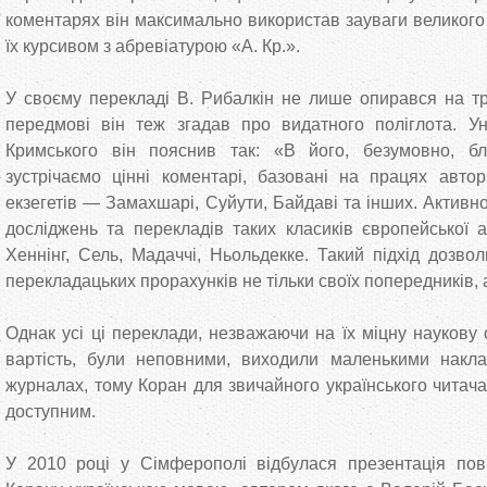
коментарях він максимально використав зауваги великого
їх курсивом з абревіатурою «А. Кр.».
У своєму перекладі В. Рибалкін не лише опирався на тр
передмові він теж згадав про видатного поліглота. Ун
Кримського він пояснив так: «В його, безумовно, б
зустрічаємо цінні коментарі, базовані на працях авто
екзегетів — Замахшарі, Суйути, Байдаві та інших. Активно
досліджень та перекладів таких класиків європейської а
Хеннінг, Сель, Мадаччі, Ньольдекке. Такий підхід дозво
перекладацьких прорахунків не тільки своїх попередників, а
Однак усі ці переклади, незважаючи на їх міцну наукову
вартість, були неповними, виходили маленькими накла
журналах, тому Коран для звичайного українського читач
доступним.
У 2010 році у Сімферополі відбулася презентація пов