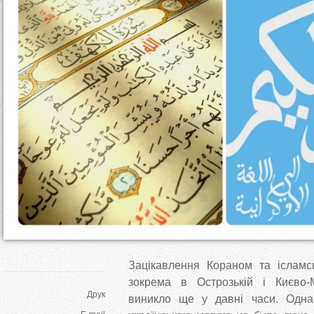
т
у
т
Зацікавлення Кораном та ісламсь
зокрема в Острозькій і Києво-М
Друк
виникло ще у давні часи. Однак