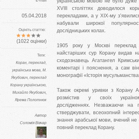
E-mail
українською мовою не було дуже 
XVIII століттях доводилося кор
05.04.2018
перекладами, а у ХІХ-му з’явилися 
набували широкої популярно
Оцініть статтю:
дослідницьких колах.
(
1022
оцінки)
1905 року у Москві переклад
найстаріших сур Корану видав на
Теги:
сходознавець Агатангел Кримськи
Коран
переклад
коментарі і пояснення, а сам ві
українська мова
М.
монографії «Історія мусульманства
Якубович
переклад
Корану українською
Також окремі уривки з Корану А
Михайло Якубович
розмістив у своїх україном
Ярема Полотнюк
дослідженнях. Незважаючи на г
стверджувати, всеохопний інтере
Автор
знання арабської мови, вчений не 
Соломія Вівчар
повний переклад Корану.