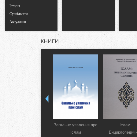
Історія
Суспільство
Актуально
КНИГИ
Загальне уявлення про
Іслам:
Іслам
Енциклопедич