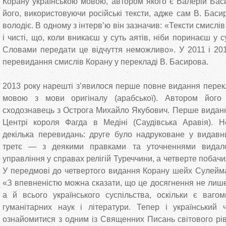
Корану українською мовою, автором якого є Валерій Баси
його, використовуючи російські тексти, адже сам В. Бас
володіє. В одному з інтерв’ю він зазначив: «Тексти смислів
і чисті, що, коли вникаєш у суть аятів, ніби поринаєш у с
Словами передати це відчуття неможливо». У 2011 і 20
перевидання смислів Корану у перекладі В. Басирова.
2013 року нарешті з’явилося перше повне видання перек
мовою з мови оригіналу (арабської). Автором його 
сходознавець з Острога Михайло Якубович. Перше видання
Центрі короля Фагда в Медіні (Саудівська Аравія). 
декілька перевидань: друге було надруковане у видавн
третє — з деякими правками та уточненнями видал
управління у справах релігій Туреччини, а четверте побачил
У передмові до четвертого видання Корану шейх Сулейм
«З впевненістю можна сказати, що це досягнення не лише
а й всього українського суспільства, оскільки є ваго
гуманітарних наук і літератури. Тепер і український 
ознайомитися з одним із Священних Писань світового р