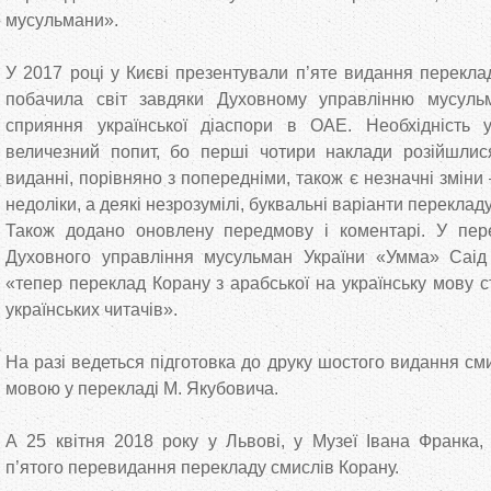
мусульмани».
У 2017 році у Києві презентували п’яте видання перекла
побачила світ завдяки Духовному управлінню мусуль
сприяння української діаспори в ОАЕ. Необхідність
величезний попит, бо перші чотири наклади розійшлися
виданні, порівняно з попередніми, також є незначні зміни
недоліки, а деякі незрозумілі, буквальні варіанти перекладу
Також додано оновлену передмову і коментарі. У пер
Духовного управління мусульман України «Умма» Саід 
«тепер переклад Корану з арабської на українську мову 
українських читачів».
На разі ведеться підготовка до друку шостого видання см
мовою у перекладі М. Якубовича.
А 25 квітня 2018 року у Львові, у Музеї Івана Франка, 
п’ятого перевидання перекладу смислів Корану.