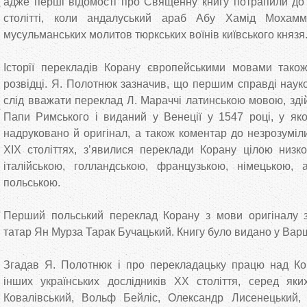
адже перші відомості про Священну книгу потрапили до
столітті, коли андалуський араб Абу Хамід Мохамм
мусульманських молитов тюркських воїнів київського князя
Історії перекладів Корану європейськими мовами також
розвідці. Я. Полотнюк зазначив, що першим справді нау
слід вважати переклад Л. Мараччі латинською мовою, зді
Папи Римського і виданий у Венеції у 1547 році, у як
надруковано й оригінал, а також коментар до незрозуміли
XIX століттях, з’явилися переклади Корану цілою низ
італійською, голландською, французькою, німецькою, а
польською.
Перший польський переклад Корану з мови оригіналу з
татар Ян Мурза Тарак Бучацький. Книгу було видано у Варш
Згадав Я. Полотнюк і про перекладацьку працю над Ко
інших українських дослідників ХХ століття, серед яки
Ковалівський, Вольф Бейліс, Олександр Лисенецький,