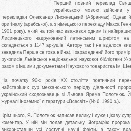
Перший повний переклад Свяще
українською мовою здійснив у
перекладач Олександр Лисинецький (Абранчак). Однак й
оригіналу (арабської), а з німецького перекладу Макса Ген
1901 року), який на той час вважався одним із найкращи
Лисинецького надрукований латинським шрифтом на 
складається з 1147 аркушів. Автору так і не вдалося ви
завадила Перша світова війна), і зараз єдиний його примірн
рукописів Львівської національної наукової бібліотеки Ук
разом з іншими документами Наукового товариства ім. Ше
На початку 90-х років ХХ століття поетичний пере
найстаріших сур мекканського періоду діяльності прор
український сходознавець зі Львова Ярема Полотнюк. Й
журналі іноземної літератури «Всесвіт» (№ 6, 1990 р.).
Крім цього, Я. Полотнюк написав велику і дуже цікаву суп
коментар. У ній він подав детальну біографію пророка
використавши усі доступні науці факти, а також вр