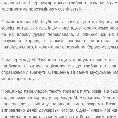
видання стане першим кроком до глибшого пізнання Іслам
та сприятиме порозумінню у суспільстві».
Сам перекладач М. Якубович зазначив, що текст Корану ві
зовсім не так, як якусь іншу книгу, адже коректорське о
не на власну думку перекладача, а опираючись на м
розуміння Корану, і «таким чином в перекладі в
індивідуального, а колективного розуміння Корану мусуль
Сам переклад М. Якубович радить трактувати лише як вст
пробудити в читача зацікавленість до глибшого пізнан
справжньому збагнути Священне Писання мусульман м
мовою оригіналу.
Праця над перекладом тексту тривала п’ять років. На сьог
видань смислів Корану у перекладі М. Якубовича. У четв
внесено деякі зміни у написанні імен, зокрема Божог
виправлено деякі друкарські огріхи. Однак ніяких принц
перевидання мають за мету «показати Коран таким, яким 