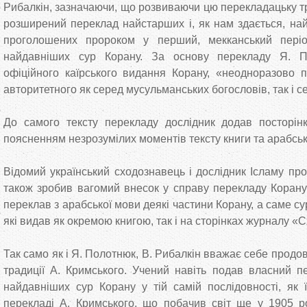
Рибалкін, зазначаючи, що розвиваючи цю перекладацьку т
розширений переклад найстарших і, як нам здається, най
проголошених пророком у перший, мекканський пері
найдавніших сур Корану. За основу перекладу Я. П
офіційного каїрського видання Корану, «неодноразово 
авторитетного як серед мусульманських богословів, так і с
До самого тексту перекладу дослідник додав посторінк
поясненням незрозумілих моментів тексту книги та арабськи
Відомий український сходознавець і дослідник Ісламу пр
також зробив вагомий внесок у справу перекладу Корану
переклав з арабської мови деякі частини Корану, а саме с
які видав як окремою книгою, так і на сторінках журналу «С
Так само як і Я. Полотнюк, В. Рибалкін вважає себе прод
традиції А. Кримського. Учений навіть подав власний п
найдавніших сур Корану у тій самій послідовності, як 
перекладі А. Кримського, що побачив світ ще у 1905 ро