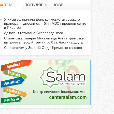
в
ЗА ТЕМОЮ
ПОПУЛЯРНІ
НОВЕ
а
а
У Києві відзначили День кримськотатарського
ф
прапора: піднесли стяг біля МЗС і провели свято
к
в Пирогові
т
о
Ад’ютант гетьмана Скоропадського
и
Єгипетська імперія Мухаммеда Алі та кримське
питання в першій третині XIX ст. Частина друга
р
в
Сепаратизм у Золотій Орді і Кримське ханство
н
м
а
в
а
к
л
а
д
к
а