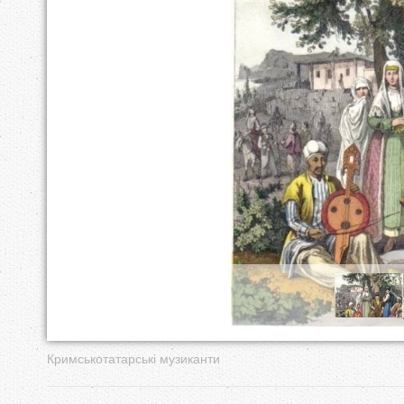
у
т
Кримськотатарські музиканти