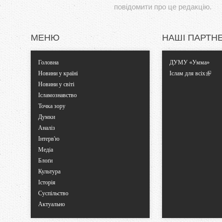
повідомити про це редакцію.
МЕНЮ
НАШІ ПАРТН
Головна
ДУМУ «Умма»
Новини у країні
Іслам для всіх
Новини у світі
Ісламознавство
Точка зору
Думки
Аналіз
Інтерв'ю
Медіа
Блоґи
Культура
Історія
Суспільство
Актуально