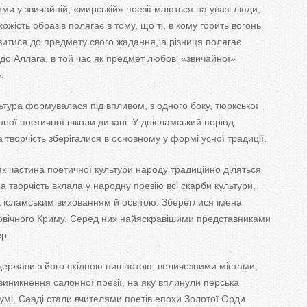
ими у
звичайній,
«
мирській
»
поезії маються на
увазі люди,
ожість образів полягає в
тому, що
ті, в
кому горить вогонь
зитися до
предмету свого жадання, а
різниця полягає
 до
Аллага, в
той час як
предмет любові
«
звичайної
»
»
.
ьтура формувалася під впливом, з
одного боку, тюркської
ної поетичної школи дивані. У
доісламський період
 творчість зберігалися в
основному у
формі усної традиції.
як
частина поетичної культури народу традиційно діляться
на творчість вклала у
народну поезію всі скарби культури,
а
ісламським вихованням й
освітою. Збереглися імена
овічного Криму. Серед них найяскравішими представниками
р.
держави з
його східною пишнотою, величезними містами,
виникнення салонної поезії, на
яку вплинули перська
Румі, Сааді стали вчителями поетів епохи Золотої Орди.