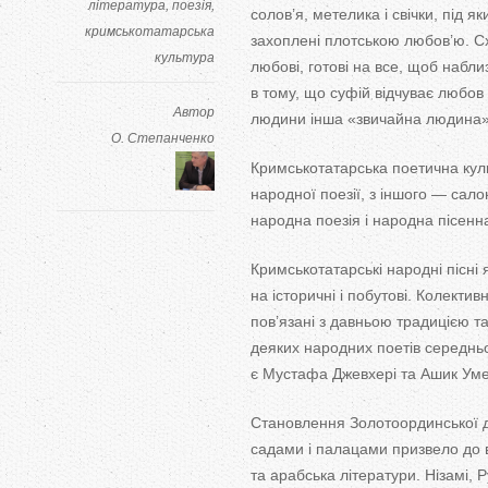
література
поезія
солов’я, метелика і свічки, під як
кримськотатарська
захоплені плотською любов’ю. Сх
культура
любові, готові на
все, щоб набли
в
тому, що
суфій відчуває любов
Автор
людини інша
«
звичайна людина
О. Степанченко
Кримськотатарська поетична кул
народної поезії, з
іншого
—
салон
народна поезія і народна пісенна
Кримськотатарські народні пісні 
на
історичні і побутові. Колектив
пов’язані з
давньою традицією т
деяких народних поетів середнь
є Мустафа Джевхері та
Ашик Уме
Становлення Золотоординської 
садами і палацами призвело до
та
арабська літератури. Нізамі, 