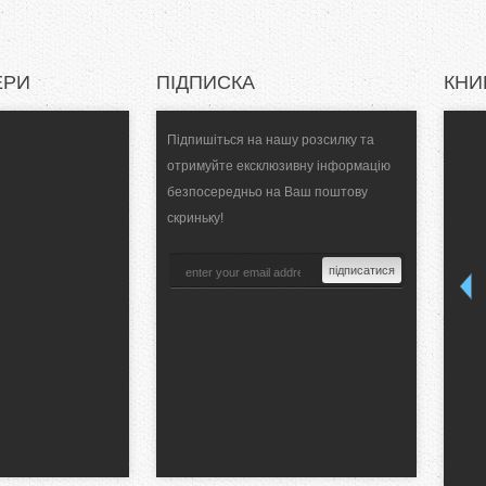
ЕРИ
ПІДПИСКА
КНИ
Підпишіться на нашу розсилку та
отримуйте ексклюзивну інформацію
безпосередньо на Ваш поштову
скриньку!