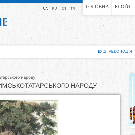
Jump to navigation
ГОЛОВНА
БЛОҐИ
UA
RU
EN
TR
ВХІД
РЕЄСТРАЦІЯ
атарського народу
РИМСЬКОТАТАРСЬКОГО НАРОДУ