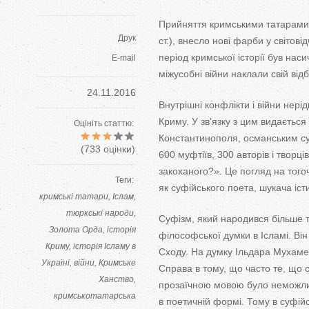
Прийняття кримськими татарами 
Друк
ст.), внесло нові фарби у
світові
період кримської історії був нас
E-mail
міжусобні війни наклали свій від
24.11.2016
Внутрішні конфлікти і війни нері
Криму. У
зв’язку з
цим видається
Оцініть статтю:
Константинополя, османським с
(
733
оцінки)
600
муфтіїв, 300 авторів і творців
закоханого?
»
. Це
погляд на
того
Теги:
як
суфійського поета, шукача іст
кримські татари
Іслам
тюркські народи
Суфізм, який народився більше т
Золота Орда
історія
філософської думки в
Ісламі. Ві
Криму
історія Ісламу в
Сходу. На
думку Ільдара Мухам
Україні
війни
Кримське
Справа в
тому, що
часто те, що
Ханство
прозаїчною мовою було неможливо
кримськотатарська
в
поетичній формі. Тому в
суфійс