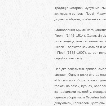
Традиція
«
старих
»
мусульманськи
кримським сонцем. Поезія Махмуд
додавши образи, пов’язані з
кочо
Становлення Кримського ханства
Гірея І (1445
–
1514). Однак він в
полководець, але і як
талановити
школи. Творчістю займалися й
б
II
Гірей (1588
–
1607), автор чис
сприйняттям світу.
Нерідко повелителі причорномор
вистави. Одну з
таких вистав оп
«
На
світських зборах юнаки і дівч
грають на
сазах, бубнах, барабан
за
правилами колообігу, складаю
сценам зборів часів Хусейна Байк
дивуючись, і приголомшуються
»
.