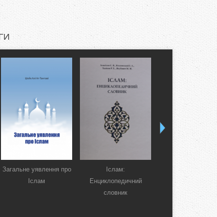
ГИ
Загальне уявлення про
Іслам:
Коран. Перекла
Іслам
Енциклопедичний
смислів українсь
словник
мовою