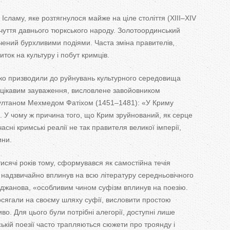
T
Ісламу, яке розтягнулося майже на
ціле століття (
XIII
–
XIV
a
дчуття давнього тюркського народу. Золотоординський
ичений бурхливими подіями. Часта зміна правителів,
b
биток на
культуру і побут кримців.
s
дко призводили до
руйнувань культурного середовища
 цікавим зауваження, висловлене завойовником
ултаном Мехмедом Фатіхом (1451
–
1481):
«
У
Криму
. У
чому
ж причина того, що
Крим зруйнований, як
серце
часні кримські реалії не
так правителя великої імперії,
ини.
исячі років тому, сформувався як
самостійна течія
н надзвичайно вплинув на
всю літературу середньовічного
еджанова,
«
особливим чином суфізм вплинув на
поезію.
осягали на
своєму шляху суфії, висловити простою
. Для цього були потрібні алегорії, доступні лише
ькій поезії часто трапляються сюжети про троянду і