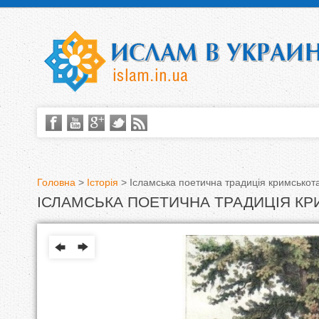
Головна
>
Історія
>
Ісламська поетична традиція кримськот
ІСЛАМСЬКА ПОЕТИЧНА ТРАДИЦІЯ К
В
и
є
т