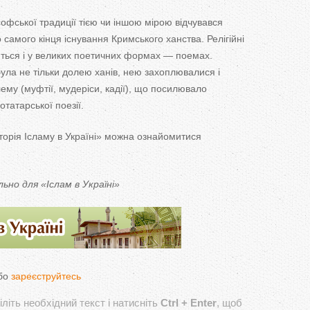
софської
традиції тією чи
іншою мірою відчувався
о
самого кінця існування Кримського ханства. Релігійні
ться і у
великих поетичних формах
—
поемах.
була не
тільки долею ханів, нею захоплювалися і
му (муфтії, мудеріси, кадії), що
посилювало
татарської поезії.
торія Ісламу в
Україні
»
можна ознайомитися
льно для
«
Іслам в
Україні
»
бо
зареєструйтесь
літь необхідний текст і натисніть
Ctrl + Enter
, щоб