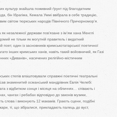
х культур знайшла поживний ґрунт під благодатним
а, бін Ібрагіма, Кемала Уммі ввібрала в
себе традицію,
вим світом тюркських народів Північного Причорномор’я.
 як
незалежної держави пов’язане з
ім’ям
хана Менглі
ідомий не
тільки як
могутній правитель і видатний
й поет, один із засновників кримськотатарської поетичної
агато інших кримських ханів, навіть такий войовничий, як
Газі
ленних
«
Диванів
»
, насичених
релігійно-містичним
ських степів влаштовували справжні поетичні театральні
исав знаменитий османський мандрівник Евлія Челебі:
ата з
відбитком сонця і місяця на
обличчях
…
співають і
ах, чангах і ребабах відповідно до
законів музики,
ть слова і виконують 12
макамів. Грають сцени, подібні
ари, ті, що
зібралися, прикладають палець до
вуст,