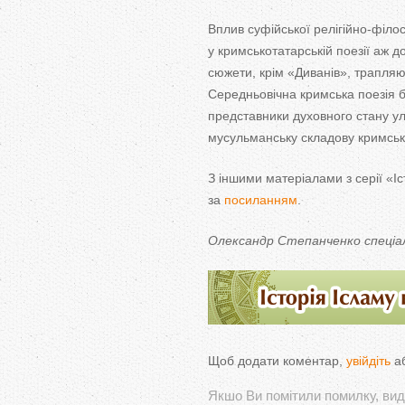
Вплив суфійської
релігійно-філо
у
кримськотатарській поезії аж
д
сюжети, крім
«
Диванів
»
, трапляю
Середньовічна кримська поезія 
представники духовного стану уле
мусульманську складову кримсько
З
іншими матеріалами з
серії
«
Іс
за
посиланням
.
Олександр Степанченко спеціа
Щоб додати коментар,
увійдіть
а
Якшо Ви помітили помилку, виді